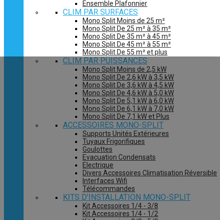
Ensemble Plafonnier
CLIM PAR SURFACES
Mono Split Moins de 25 m²
Mono Split De 25 m² à 35 m²
Mono Split De 35 m² à 45 m²
Mono Split De 45 m² à 55 m²
Mono Split De 55 m² et plus
CLIM PAR PUISSANCES
Mono Split Moins de 2,5 kW
Mono Split De 2,6 kW à 3,5 kW
Mono Split De 3,6 kW à 4,5 kW
Mono Split De 4,6 kW à 5,0 kW
Mono Split De 5,1 kW à 6,0 kW
Mono Split De 6,1 kW à 7,0 kW
Mono Split De 7,1 kW et Plus
ACCESSOIRES MONO-SPLIT
Supports Unités Extérieures
Tuyaux Frigorifiques
Goulottes
Evacuation Condensats
Electrique
Divers Accessoires Climatisation Réversible
Interfaces Wifi
Télécommandes
KITS D'INSTALLATION MONO-SPLIT
Kit Accessoires 1/4 - 3/8
Kit Accessoires 1/4 - 1/2