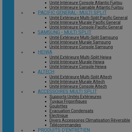
Unité Intérieure Console Atlantic Fujitsu
Unité Intérieure Gainable Atlantic Fujitsu
PACIFIC GENERAL- MULTI SPLIT
Unité Extérieure Multi-Split Pacific General
Unité Intérieure Murale Pacific General
Unité Intérieure Console Pacific General
SAMSUNG - MULTI SPLIT
Unité Extérieure Multi-Split Samsung
Unité Intérieure Murale Samsung
Unité Intérieure Console Samsung
HEIWA
Unité Extérieure Multi-Split Heiwa
Unité Intérieure Murale Heiwa
Unité Intérieure Console Heiwa
ALTECH
Unité Extérieure Multi-Split Altech
Unité Intérieure Murale Altech
Unité Intérieure Console Altech
ACCESSOIRES MULTI SPLIT
Supports Unités Extérieures
Tuyaux Frigorifiques
Goulottes
Evacuation Condensats
Electrique
Divers Accessoires Climatisation Réversible
Télécommandes
PRODUITS D'ENTRETIEN