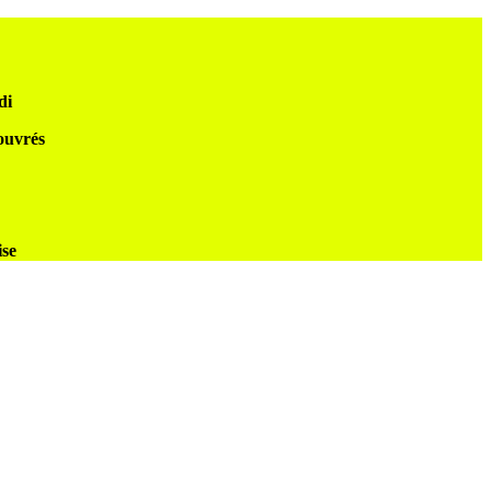
di
 ouvrés
ise