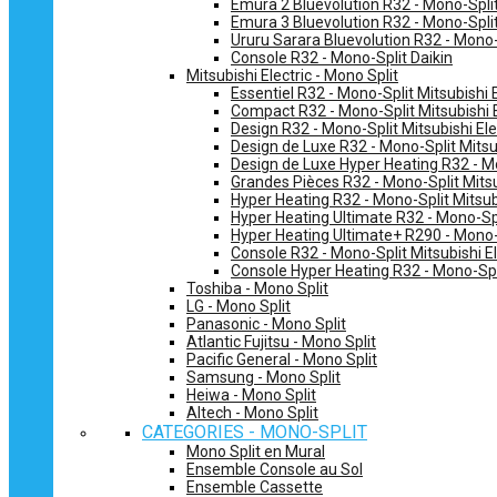
Emura 2 Bluevolution R32 - Mono-Split
Emura 3 Bluevolution R32 - Mono-Split
Ururu Sarara Bluevolution R32 - Mono-
Console R32 - Mono-Split Daikin
Mitsubishi Electric - Mono Split
Essentiel R32 - Mono-Split Mitsubishi E
Compact R32 - Mono-Split Mitsubishi E
Design R32 - Mono-Split Mitsubishi Ele
Design de Luxe R32 - Mono-Split Mitsub
Design de Luxe Hyper Heating R32 - Mo
Grandes Pièces R32 - Mono-Split Mitsub
Hyper Heating R32 - Mono-Split Mitsubi
Hyper Heating Ultimate R32 - Mono-Spli
Hyper Heating Ultimate+ R290 - Mono-S
Console R32 - Mono-Split Mitsubishi El
Console Hyper Heating R32 - Mono-Spli
Toshiba - Mono Split
LG - Mono Split
Panasonic - Mono Split
Atlantic Fujitsu - Mono Split
Pacific General - Mono Split
Samsung - Mono Split
Heiwa - Mono Split
Altech - Mono Split
CATEGORIES - MONO-SPLIT
Mono Split en Mural
Ensemble Console au Sol
Ensemble Cassette