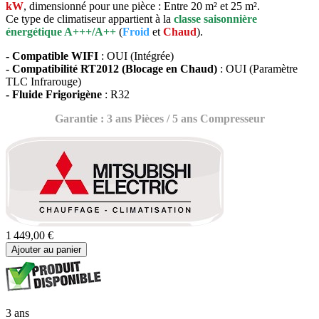
kW
, dimensionné pour une pièce : Entre 20 m² et 25 m².
Ce type de climatiseur appartient à la
classe saisonnière
énergétique A+++/A++
(
Froid
et
Chaud
).
- Compatible WIFI
: OUI (Intégrée)
- Compatibilité RT2012 (Blocage en Chaud)
: OUI (Paramètre
TLC Infrarouge)
- Fluide Frigorigène
: R32
Garantie : 3 ans Pièces / 5 ans Compresseur
1 449,00 €
Ajouter au panier
3 ans