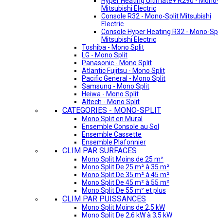
Hyper Heating Ultimate+ R290 - Mono-
Mitsubishi Electric
Console R32 - Mono-Split Mitsubishi
Electric
Console Hyper Heating R32 - Mono-Spl
Mitsubishi Electric
Toshiba - Mono Split
LG - Mono Split
Panasonic - Mono Split
Atlantic Fujitsu - Mono Split
Pacific General - Mono Split
Samsung - Mono Split
Heiwa - Mono Split
Altech - Mono Split
CATEGORIES - MONO-SPLIT
Mono Split en Mural
Ensemble Console au Sol
Ensemble Cassette
Ensemble Plafonnier
CLIM PAR SURFACES
Mono Split Moins de 25 m²
Mono Split De 25 m² à 35 m²
Mono Split De 35 m² à 45 m²
Mono Split De 45 m² à 55 m²
Mono Split De 55 m² et plus
CLIM PAR PUISSANCES
Mono Split Moins de 2,5 kW
Mono Split De 2,6 kW à 3,5 kW