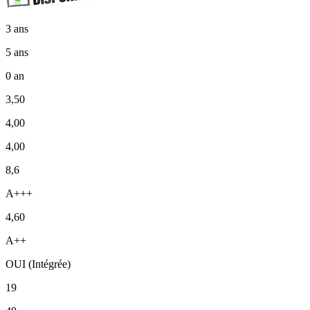
3 ans
5 ans
0 an
3,50
4,00
4,00
8,6
A+++
4,60
A++
OUI (Intégrée)
19