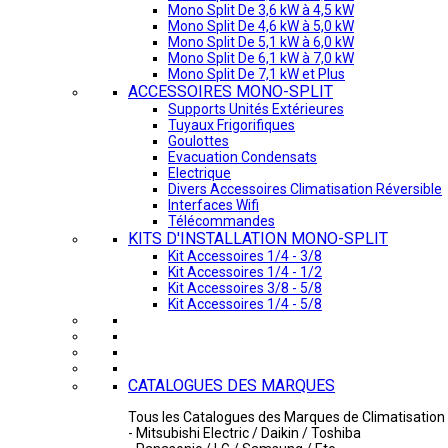
Mono Split De 3,6 kW à 4,5 kW
Mono Split De 4,6 kW à 5,0 kW
Mono Split De 5,1 kW à 6,0 kW
Mono Split De 6,1 kW à 7,0 kW
Mono Split De 7,1 kW et Plus
ACCESSOIRES MONO-SPLIT
Supports Unités Extérieures
Tuyaux Frigorifiques
Goulottes
Evacuation Condensats
Electrique
Divers Accessoires Climatisation Réversible
Interfaces Wifi
Télécommandes
KITS D'INSTALLATION MONO-SPLIT
Kit Accessoires 1/4 - 3/8
Kit Accessoires 1/4 - 1/2
Kit Accessoires 3/8 - 5/8
Kit Accessoires 1/4 - 5/8
CATALOGUES DES MARQUES
Tous les Catalogues des Marques de Climatisation 
- Mitsubishi Electric / Daikin / Toshiba