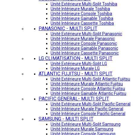
Unité Extérieure Multi-Split Toshiba
Unité Intérieure Murale Toshiba
Unité Intérieure Console Toshiba
Unité Intérieure Gainable Toshiba
Unité Intérieure Cassette Toshiba
PANASONIC - MULTI SPLIT
Unité Extérieure Multi-Split Panasonic
Unité Intérieure Murale Panasonic
Unité Intérieure Console Panasonic
Unité Intérieure Gainable Panasonic
Unité Intérieure Cassette Panasonic
LG CLIMATISATION - MULTI SPLIT
Unité Extérieure Multi-Split LG
Unité Intérieure Murale LG
ATLANTIC FUJITSU - MULTI SPLIT
Unité Extérieure Multi-Split Atlantic Fujitsu
Unité Intérieure Murale Atlantic Fujitsu
Unité Intérieure Console Atlantic Fujitsu
Unité Intérieure Gainable Atlantic Fujitsu
PACIFIC GENERAL- MULTI SPLIT
Unité Extérieure Multi-Split Pacific General
Unité Intérieure Murale Pacific General
Unité Intérieure Console Pacific General
SAMSUNG - MULTI SPLIT
Unité Extérieure Multi-Split Samsung
Unité Intérieure Murale Samsung
Unité Intérieure Console Samsung