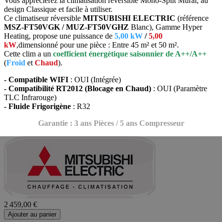
Vous apprécierez la climatisation réversible Mono-Split Mural, au
design Classique et facile à utiliser.
Ce climatiseur réversible
MITSUBISHI ELECTRIC
(référence
MSZ-FT50VGK / MUZ-FT50VGHZ
Blanc), Gamme Hyper
Heating, propose une puissance de
5,00 kW
/
5,00
kW
,dimensionné pour une pièce : Entre 45 m² et 50 m².
Cette clim a un
coefficient énergétique saisonnier de A++/A++
(
Froid
et
Chaud
).
- Compatible WIFI
: OUI (Intégrée)
- Compatibilité RT2012 (Blocage en Chaud)
: OUI (Paramètre
TLC Infrarouge)
- Fluide Frigorigène
: R32
Garantie : 3 ans Pièces / 5 ans Compresseur
2 459,00 €
Ajouter au panier