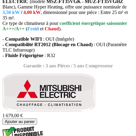
ELECTRIC
(modèle
MSZ-FT35VGK - MUZ-FT35VGHZ
Blanc), Gamme Hyper Heating, offre une puissance nominale de
3,50 kW
/
4,00 kW
, dimensionné pour une pièce : Entre 25 m² et
35 m².
Ce type de climatiseur à pour
coefficient énergétique saisonnier
A+++/A++
(
Froid
et
Chaud
).
- Compatible WIFI
: OUI (Intégrée)
- Compatibilité RT2012 (Blocage en Chaud)
: OUI (Paramètre
TLC Infrarouge)
- Fluide Frigorigène
: R32
Garantie : 3 ans Pièces / 5 ans Compresseur
1 679,00 €
Ajouter au panier