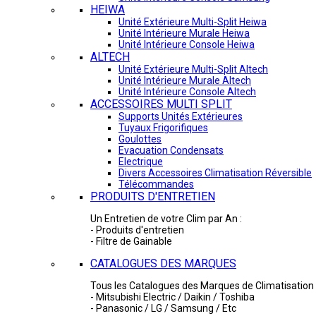
HEIWA
Unité Extérieure Multi-Split Heiwa
Unité Intérieure Murale Heiwa
Unité Intérieure Console Heiwa
ALTECH
Unité Extérieure Multi-Split Altech
Unité Intérieure Murale Altech
Unité Intérieure Console Altech
ACCESSOIRES MULTI SPLIT
Supports Unités Extérieures
Tuyaux Frigorifiques
Goulottes
Evacuation Condensats
Electrique
Divers Accessoires Climatisation Réversible
Télécommandes
PRODUITS D'ENTRETIEN
Un Entretien de votre Clim par An :
- Produits d'entretien
- Filtre de Gainable
CATALOGUES DES MARQUES
Tous les Catalogues des Marques de Climatisation 
- Mitsubishi Electric / Daikin / Toshiba
- Panasonic / LG / Samsung / Etc