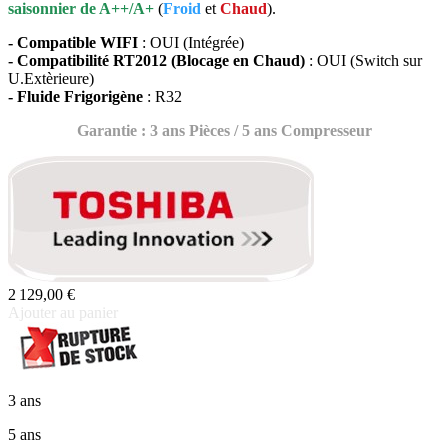
saisonnier de A++/A+
(
Froid
et
Chaud
).
- Compatible WIFI
: OUI (Intégrée)
- Compatibilité RT2012 (Blocage en Chaud)
: OUI (Switch sur
U.Extèrieure)
- Fluide Frigorigène
: R32
Garantie : 3 ans Pièces / 5 ans Compresseur
2 129,00 €
Ajouter au panier
3 ans
5 ans