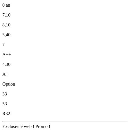
0 an
7,10
8,10
5,40
7
A++
4,30
A+
Option
33
53
R32
Exclusivité web !
Promo !