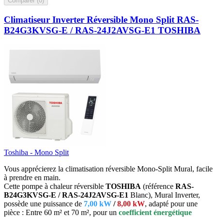
Comparer (
0
)‎
Climatiseur Inverter Réversible Mono Split RAS-
B24G3KVSG-E / RAS-24J2AVSG-E1 TOSHIBA
Toshiba - Mono Split
Vous apprécierez la climatisation réversible Mono-Split Mural, facile
à prendre en main.
Cette pompe à chaleur réversible
TOSHIBA
(référence
RAS-
B24G3KVSG-E / RAS-24J2AVSG-E1
Blanc), Mural Inverter,
possède une puissance de
7,00 kW
/
8,00 kW
, adapté pour une
pièce : Entre 60 m² et 70 m², pour un
coefficient énergétique