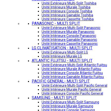
Unité Extérieure Multi-Split Toshiba
Unité Intérieure Murale Toshiba
Unité Intérieure Console Toshiba
Unité Intérieure Gainable Toshiba
Unité Intérieure Cassette Toshiba
PANASONIC - MULTI SPLIT
Unité Extérieure Multi-Split Panasonic
Unité Intérieure Murale Panasonic
Unité Intérieure Console Panasonic
Unité Intérieure Gainable Panasonic
Unité Intérieure Cassette Panasonic
LG CLIMATISATION - MULTI SPLIT
Unité Extérieure Multi-Split LG
Unité Intérieure Murale LG
ATLANTIC FUJITSU - MULTI SPLIT
Unité Extérieure Multi-Split Atlantic Fujitsu
Unité Intérieure Murale Atlantic Fujitsu
Unité Intérieure Console Atlantic Fujitsu
Unité Intérieure Gainable Atlantic Fujitsu
PACIFIC GENERAL- MULTI SPLIT
Unité Extérieure Multi-Split Pacific General
Unité Intérieure Murale Pacific General
Unité Intérieure Console Pacific General
SAMSUNG - MULTI SPLIT
Unité Extérieure Multi-Split Samsung
Unité Intérieure Murale Samsung
Unité Intérieure Console Samsung