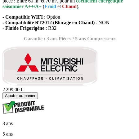
pièce : Entre 60 m² et 70 m², pour un
coefficient énergétique
saiso
nnier A++/A+
(
Froid
et
Chaud
).
- Compatible WIFI
: Option
- Compatibilité RT2012 (Blocage en Chaud)
: NON
- Fluide Frigorigène
: R32
Garantie : 3 ans Pièces / 5 ans Compresseur
2 299,00 €
Ajouter au panier
3 ans
5 ans