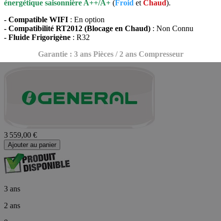
énergétique saisonnière A++/A+
(
Froid
et
Chaud
).
- Compatible WIFI
: En option
- Compatibilité RT2012 (Blocage en Chaud)
: Non Connu
- Fluide Frigorigène
: R32
Garantie : 3 ans Pièces / 2 ans Compresseur
3 559,00 €
Ajouter au panier
3 ans
2 ans