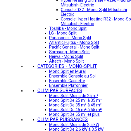
Hyper Heating Ultimate+ R290 - Mono-
Mitsubishi Electric
Console R32 - Mono-Split Mitsubishi
Electric
Console Hyper Heating R32 - Mono-Spl
Mitsubishi Electric
Toshiba - Mono Split
LG - Mono Split
Panasonic - Mono Split
Atlantic Fujitsu - Mono Split
Pacific General - Mono Split
Samsung - Mono Split
Heiwa - Mono Split
Altech - Mono Split
CATEGORIES - MONO-SPLIT
Mono Split en Mural
Ensemble Console au Sol
Ensemble Cassette
Ensemble Plafonnier
CLIM PAR SURFACES
Mono Split Moins de 25 m²
Mono Split De 25 m² à 35 m²
Mono Split De 35 m² à 45 m²
Mono Split De 45 m² à 55 m²
Mono Split De 55 m² et plus
CLIM PAR PUISSANCES
Mono Split Moins de 2,5 kW
Mono Split De 2,6 kW à 3,5 kW