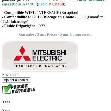
énergétique A++/A+
(
Froid
et
Chaud
).
- Compatible WIFI
: INTERFACE (En option)
- Compatibilité RT2012 (Blocage en Chaud)
: OUI (Paramètre
TLC Infrarouge)
- Fluide Frigorigène
: R32
Garantie : 3 ans Pièces / 5 ans Compresseur
2 929,00 €
Ajouter au panier
3 ans
5 ans