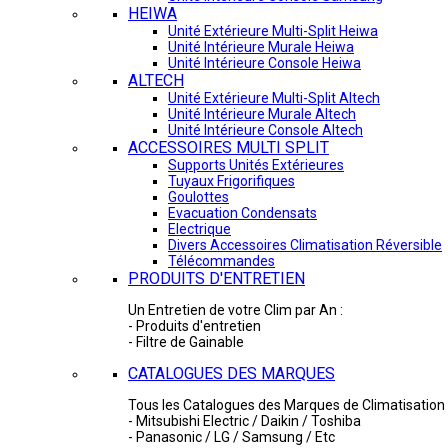
HEIWA
Unité Extérieure Multi-Split Heiwa
Unité Intérieure Murale Heiwa
Unité Intérieure Console Heiwa
ALTECH
Unité Extérieure Multi-Split Altech
Unité Intérieure Murale Altech
Unité Intérieure Console Altech
ACCESSOIRES MULTI SPLIT
Supports Unités Extérieures
Tuyaux Frigorifiques
Goulottes
Evacuation Condensats
Electrique
Divers Accessoires Climatisation Réversible
Télécommandes
PRODUITS D'ENTRETIEN
Un Entretien de votre Clim par An :
- Produits d'entretien
- Filtre de Gainable
CATALOGUES DES MARQUES
Tous les Catalogues des Marques de Climatisation 
- Mitsubishi Electric / Daikin / Toshiba
- Panasonic / LG / Samsung / Etc