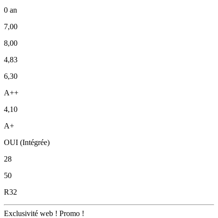
0 an
7,00
8,00
4,83
6,30
A++
4,10
A+
OUI (Intégrée)
28
50
R32
Exclusivité web !
Promo !