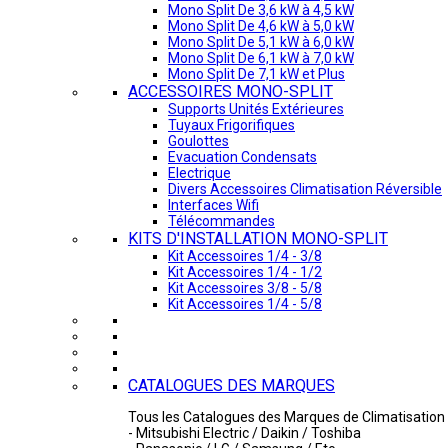
Mono Split De 3,6 kW à 4,5 kW
Mono Split De 4,6 kW à 5,0 kW
Mono Split De 5,1 kW à 6,0 kW
Mono Split De 6,1 kW à 7,0 kW
Mono Split De 7,1 kW et Plus
ACCESSOIRES MONO-SPLIT
Supports Unités Extérieures
Tuyaux Frigorifiques
Goulottes
Evacuation Condensats
Electrique
Divers Accessoires Climatisation Réversible
Interfaces Wifi
Télécommandes
KITS D'INSTALLATION MONO-SPLIT
Kit Accessoires 1/4 - 3/8
Kit Accessoires 1/4 - 1/2
Kit Accessoires 3/8 - 5/8
Kit Accessoires 1/4 - 5/8
CATALOGUES DES MARQUES
Tous les Catalogues des Marques de Climatisation 
- Mitsubishi Electric / Daikin / Toshiba