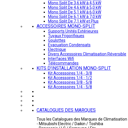
Mono Split De 3,6 kW à 4,5 kW
Mono Split De 4,6 kW à 5,0 kW
Mono Split De 5,1 kW à 6,0 kW
Mono Split De 6,1 kW à 7,0 kW
Mono Split De 7,1 kW et Plus
ACCESSOIRES MONO-SPLIT
Supports Unités Extérieures
Tuyaux Frigorifiques
Goulottes
Evacuation Condensats
Electrique
Divers Accessoires Climatisation Réversible
Interfaces Wifi
Télécommandes
KITS D'INSTALLATION MONO-SPLIT
Kit Accessoires 1/4 - 3/8
Kit Accessoires 1/4 - 1/2
Kit Accessoires 3/8 - 5/8
Kit Accessoires 1/4 - 5/8
CATALOGUES DES MARQUES
Tous les Catalogues des Marques de Climatisation 
- Mitsubishi Electric / Daikin / Toshiba