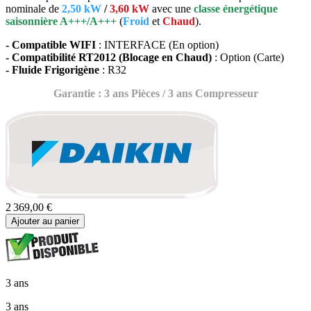
nominale de
2,50 kW
/
3,60 kW
avec une
classe énergétique
saisonnière A+++/A+++
(
Froid
et
Chaud
).
- Compatible WIFI
: INTERFACE (En option)
- Compatibilité RT2012 (Blocage en Chaud)
: Option (Carte)
- Fluide Frigorigène
: R32
Garantie : 3 ans Pièces / 3 ans Compresseur
2 369,00 €
Ajouter au panier
3 ans
3 ans