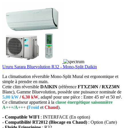
Ururu Sarara Bluevolution R32 - Mono-Split Daikin
La climatisation réversible Mono-Split Mural est ergonomique et
simple à prendre en main.
Cette clim réversible
DAIKIN
(référence
FTXZ50N / RXZ50N
Blanc), Gamme Bluevolution, possède une puissance nominale de
5,00 kW
/
6,30 kW
, adapté pour une pièce : Entre 45 m² et 50 m².
Ce climatiseur appartient à la
classe énergétique saisonnière
A+++/A+++
(
Froid
et
Chaud
).
- Compatible WIFI
: INTERFACE (En option)
- Compatibilité RT2012 (Blocage en Chaud)
: Option (Carte)
- Fluide Frigorigène
: R32