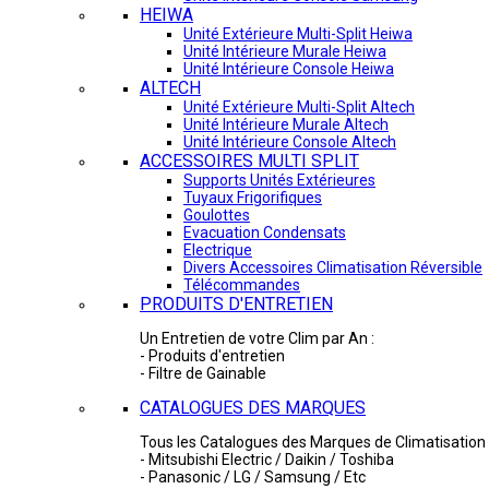
HEIWA
Unité Extérieure Multi-Split Heiwa
Unité Intérieure Murale Heiwa
Unité Intérieure Console Heiwa
ALTECH
Unité Extérieure Multi-Split Altech
Unité Intérieure Murale Altech
Unité Intérieure Console Altech
ACCESSOIRES MULTI SPLIT
Supports Unités Extérieures
Tuyaux Frigorifiques
Goulottes
Evacuation Condensats
Electrique
Divers Accessoires Climatisation Réversible
Télécommandes
PRODUITS D'ENTRETIEN
Un Entretien de votre Clim par An :
- Produits d'entretien
- Filtre de Gainable
CATALOGUES DES MARQUES
Tous les Catalogues des Marques de Climatisation 
- Mitsubishi Electric / Daikin / Toshiba
- Panasonic / LG / Samsung / Etc