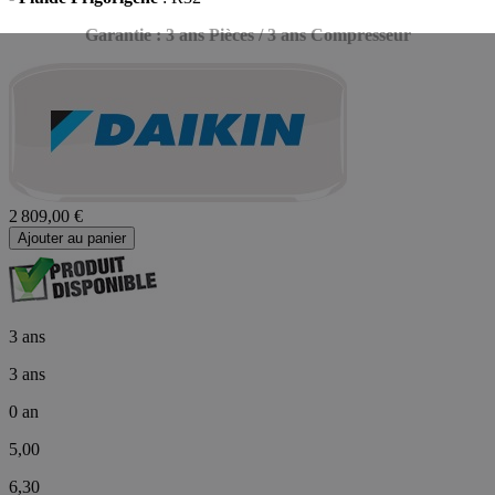
Garantie : 3 ans Pièces / 3 ans Compresseur
2 809,00 €
Ajouter au panier
3 ans
3 ans
0 an
5,00
6,30