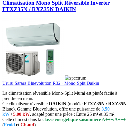
Climatisation Mono Split Réversible Inverter
FTXZ35N / RXZ35N DAIKIN
Ururu Sarara Bluevolution R32 - Mono-Split Daikin
La climatisation réversible Mono-Split Mural est plutôt facile à
prendre en main.
Ce climatiseur réversible
DAIKIN
(modèle
FTXZ35N / RXZ35N
Blanc), Gamme Bluevolution, offre une puissance de
3,50
kW
/
5,00 kW
, adapté pour une pièce : Entre 25 m² et 35 m².
Cette clim est dans la
classe énergétique saisonnière A+++/A+++
(
Froid
et
Chaud
).