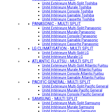
Unité Extérieure Multi-Split Toshiba
Unité Intérieure Murale Toshiba
Unité Intérieure Console Toshiba
Unité Intérieure Gainable Toshiba
Unité Intérieure Cassette Toshiba
PANASONIC - MULTI SPLIT
Unité Extérieure Multi-Split Panasonic
Unité Intérieure Murale Panasonic
Unité Intérieure Console Panasonic
Unité Intérieure Gainable Panasonic
Unité Intérieure Cassette Panasonic
LG CLIMATISATION - MULTI SPLIT
Unité Extérieure Multi-Split LG
Unité Intérieure Murale LG
ATLANTIC FUJITSU - MULTI SPLIT
Unité Extérieure Multi-Split Atlantic Fujitsu
Unité Intérieure Murale Atlantic Fujitsu
Unité Intérieure Console Atlantic Fujitsu
Unité Intérieure Gainable Atlantic Fujitsu
PACIFIC GENERAL- MULTI SPLIT
Unité Extérieure Multi-Split Pacific General
Unité Intérieure Murale Pacific General
Unité Intérieure Console Pacific General
SAMSUNG - MULTI SPLIT
Unité Extérieure Multi-Split Samsung
Unité Intérieure Murale Samsung
Unité Intérieure Console Samsung