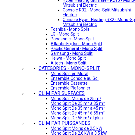
Hyper Heating Ultimate+ R290 - Mono-
Mitsubishi Electric
Console R32 - Mono-Split Mitsubishi
Electric
Console Hyper Heating R32 - Mono-Spl
Mitsubishi Electric
Toshiba - Mono Split
LG - Mono Split
Panasonic - Mono Split
Atlantic Fujitsu - Mono Split
Pacific General - Mono Split
Samsung - Mono Split
Heiwa - Mono Split
Altech - Mono Split
CATEGORIES - MONO-SPLIT
Mono Split en Mural
Ensemble Console au Sol
Ensemble Cassette
Ensemble Plafonnier
CLIM PAR SURFACES
Mono Split Moins de 25 m²
Mono Split De 25 m² à 35 m²
Mono Split De 35 m² à 45 m²
Mono Split De 45 m² à 55 m²
Mono Split De 55 m² et plus
CLIM PAR PUISSANCES
Mono Split Moins de 2,5 kW
Mono Split De 2,6 kW à 3,5 kW