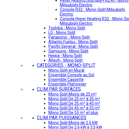
Hyper Heating Ultimate+ R290 - Mono-
Mitsubishi Electric
Console R32 - Mono-Split Mitsubishi
Electric
Console Hyper Heating R32 - Mono-Spl
Mitsubishi Electric
Toshiba - Mono Split
LG - Mono Split
Panasonic - Mono Split
Atlantic Fujitsu - Mono Split
Pacific General - Mono Split
Samsung - Mono Split
Heiwa - Mono Split
Altech - Mono Split
CATEGORIES - MONO-SPLIT
Mono Split en Mural
Ensemble Console au Sol
Ensemble Cassette
Ensemble Plafonnier
CLIM PAR SURFACES
Mono Split Moins de 25 m²
Mono Split De 25 m² à 35 m²
Mono Split De 35 m² à 45 m²
Mono Split De 45 m² à 55 m²
Mono Split De 55 m² et plus
CLIM PAR PUISSANCES
Mono Split Moins de 2,5 kW
Mono Split De 2,6 kW à 3,5 kW