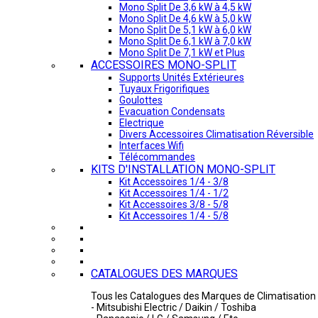
Mono Split De 3,6 kW à 4,5 kW
Mono Split De 4,6 kW à 5,0 kW
Mono Split De 5,1 kW à 6,0 kW
Mono Split De 6,1 kW à 7,0 kW
Mono Split De 7,1 kW et Plus
ACCESSOIRES MONO-SPLIT
Supports Unités Extérieures
Tuyaux Frigorifiques
Goulottes
Evacuation Condensats
Electrique
Divers Accessoires Climatisation Réversible
Interfaces Wifi
Télécommandes
KITS D'INSTALLATION MONO-SPLIT
Kit Accessoires 1/4 - 3/8
Kit Accessoires 1/4 - 1/2
Kit Accessoires 3/8 - 5/8
Kit Accessoires 1/4 - 5/8
CATALOGUES DES MARQUES
Tous les Catalogues des Marques de Climatisation 
- Mitsubishi Electric / Daikin / Toshiba