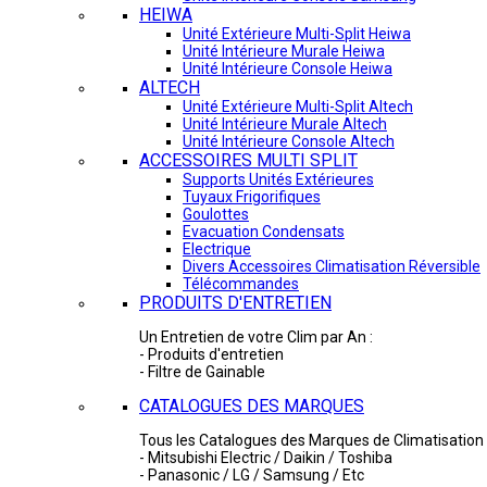
HEIWA
Unité Extérieure Multi-Split Heiwa
Unité Intérieure Murale Heiwa
Unité Intérieure Console Heiwa
ALTECH
Unité Extérieure Multi-Split Altech
Unité Intérieure Murale Altech
Unité Intérieure Console Altech
ACCESSOIRES MULTI SPLIT
Supports Unités Extérieures
Tuyaux Frigorifiques
Goulottes
Evacuation Condensats
Electrique
Divers Accessoires Climatisation Réversible
Télécommandes
PRODUITS D'ENTRETIEN
Un Entretien de votre Clim par An :
- Produits d'entretien
- Filtre de Gainable
CATALOGUES DES MARQUES
Tous les Catalogues des Marques de Climatisation 
- Mitsubishi Electric / Daikin / Toshiba
- Panasonic / LG / Samsung / Etc