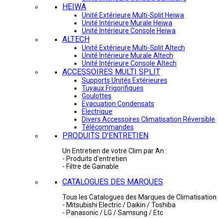
HEIWA
Unité Extérieure Multi-Split Heiwa
Unité Intérieure Murale Heiwa
Unité Intérieure Console Heiwa
ALTECH
Unité Extérieure Multi-Split Altech
Unité Intérieure Murale Altech
Unité Intérieure Console Altech
ACCESSOIRES MULTI SPLIT
Supports Unités Extérieures
Tuyaux Frigorifiques
Goulottes
Evacuation Condensats
Electrique
Divers Accessoires Climatisation Réversible
Télécommandes
PRODUITS D'ENTRETIEN
Un Entretien de votre Clim par An :
- Produits d'entretien
- Filtre de Gainable
CATALOGUES DES MARQUES
Tous les Catalogues des Marques de Climatisation 
- Mitsubishi Electric / Daikin / Toshiba
- Panasonic / LG / Samsung / Etc