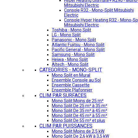
Hyper Heating Ultimate+ R290 - Mono-
Mitsubishi Electric
Console R32 - Mono-Split Mitsubishi
Electric
Console Hyper Heating R32 - Mono-Spl
Mitsubishi Electric
Toshiba - Mono Split
LG - Mono Split
Panasonic - Mono Split
Atlantic Fujitsu - Mono Split
Pacific General - Mono Split
Samsung - Mono Split
Heiwa - Mono Split
Altech - Mono Split
CATEGORIES - MONO-SPLIT
Mono Split en Mural
Ensemble Console au Sol
Ensemble Cassette
Ensemble Plafonnier
CLIM PAR SURFACES
Mono Split Moins de 25 m²
Mono Split De 25 m² à 35 m²
Mono Split De 35 m² à 45 m²
Mono Split De 45 m² à 55 m²
Mono Split De 55 m² et plus
CLIM PAR PUISSANCES
Mono Split Moins de 2,5 kW
Mono Split De 2,6 kW à 3,5 kW