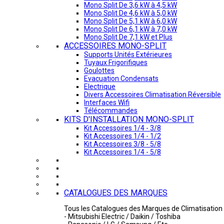
Mono Split De 3,6 kW à 4,5 kW
Mono Split De 4,6 kW à 5,0 kW
Mono Split De 5,1 kW à 6,0 kW
Mono Split De 6,1 kW à 7,0 kW
Mono Split De 7,1 kW et Plus
ACCESSOIRES MONO-SPLIT
Supports Unités Extérieures
Tuyaux Frigorifiques
Goulottes
Evacuation Condensats
Electrique
Divers Accessoires Climatisation Réversible
Interfaces Wifi
Télécommandes
KITS D'INSTALLATION MONO-SPLIT
Kit Accessoires 1/4 - 3/8
Kit Accessoires 1/4 - 1/2
Kit Accessoires 3/8 - 5/8
Kit Accessoires 1/4 - 5/8
CATALOGUES DES MARQUES
Tous les Catalogues des Marques de Climatisation 
- Mitsubishi Electric / Daikin / Toshiba