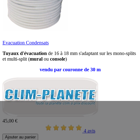
Evacuation Condensats
Tuyaux d'évacuation
de 16 à 18 mm s'adaptant sur les mono-splits
et multi-split (
mural
ou
console
)
vendu par couronne de 30 m
45,00 €
4 avis
Ajouter au panier