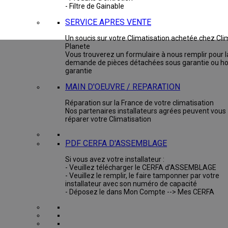
- Filtre de Gainable
SERVICE APRES VENTE
Un soucis sur votre Climatisation achetée chez Cli
Planete
Vous trouverez un formulaire à nous remplir pour l
demande de pièces détachées sous garantie ou ho
garantie
MAIN D'OEUVRE / REPARATION
Réparation sur la France de votre climatisation
Nos partenaires installateurs agrées peuvent vous
réparer votre Climatisation
PDF CERFA D'ASSEMBLAGE
Si vous avez votre installateur :
- Veuillez télécharger le CERFA d'ASSEMBLAGE
- Veuillez le remplir, le faire tamponner par votre
installateur avec son numéro de capacité
- Déposez le dans Mon Compte --> Mes CERFA