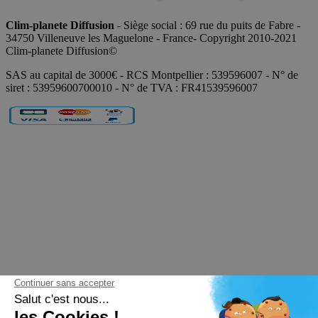
Clim-planete Diffusion
- Siège social : 69 rue du puits de Fabre -
34750 Villeneuve les Maguelone - France- Copyright 2010-2021
Clim-planete Diffusion©
SAS au capital de 3000€ - RCS Montpellier : 539596007 - N° de
siret : 53959600700010 - N° de TVA : FR41539596007