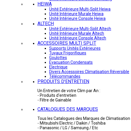
HEIWA
Unité Extérieure Multi-Split Heiwa
Unité Intérieure Murale Heiwa
Unité Intérieure Console Heiwa
ALTECH
Unité Extérieure Multi-Split Altech
Unité Intérieure Murale Altech
Unité Intérieure Console Altech
ACCESSOIRES MULTI SPLIT
Supports Unités Extérieures
Tuyaux Frigorifiques
Goulottes
Evacuation Condensats
Electrique
Divers Accessoires Climatisation Réversible
Télécommandes
PRODUITS D'ENTRETIEN
Un Entretien de votre Clim par An :
- Produits d'entretien
- Filtre de Gainable
CATALOGUES DES MARQUES
Tous les Catalogues des Marques de Climatisation 
- Mitsubishi Electric / Daikin / Toshiba
- Panasonic / LG / Samsung / Etc