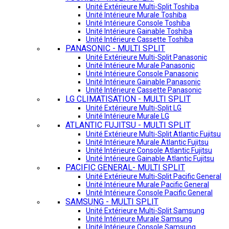
Unité Extérieure Multi-Split Toshiba
Unité Intérieure Murale Toshiba
Unité Intérieure Console Toshiba
Unité Intérieure Gainable Toshiba
Unité Intérieure Cassette Toshiba
PANASONIC - MULTI SPLIT
Unité Extérieure Multi-Split Panasonic
Unité Intérieure Murale Panasonic
Unité Intérieure Console Panasonic
Unité Intérieure Gainable Panasonic
Unité Intérieure Cassette Panasonic
LG CLIMATISATION - MULTI SPLIT
Unité Extérieure Multi-Split LG
Unité Intérieure Murale LG
ATLANTIC FUJITSU - MULTI SPLIT
Unité Extérieure Multi-Split Atlantic Fujitsu
Unité Intérieure Murale Atlantic Fujitsu
Unité Intérieure Console Atlantic Fujitsu
Unité Intérieure Gainable Atlantic Fujitsu
PACIFIC GENERAL- MULTI SPLIT
Unité Extérieure Multi-Split Pacific General
Unité Intérieure Murale Pacific General
Unité Intérieure Console Pacific General
SAMSUNG - MULTI SPLIT
Unité Extérieure Multi-Split Samsung
Unité Intérieure Murale Samsung
Unité Intérieure Console Samsung