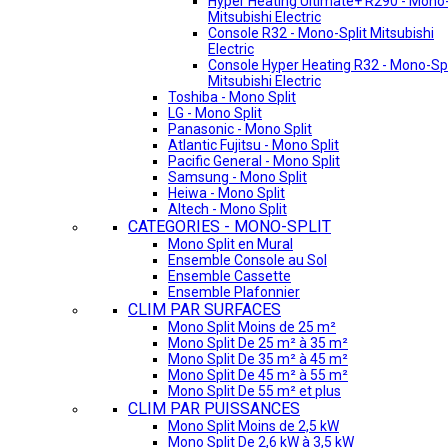
Hyper Heating Ultimate+ R290 - Mono-
Mitsubishi Electric
Console R32 - Mono-Split Mitsubishi
Electric
Console Hyper Heating R32 - Mono-Spl
Mitsubishi Electric
Toshiba - Mono Split
LG - Mono Split
Panasonic - Mono Split
Atlantic Fujitsu - Mono Split
Pacific General - Mono Split
Samsung - Mono Split
Heiwa - Mono Split
Altech - Mono Split
CATEGORIES - MONO-SPLIT
Mono Split en Mural
Ensemble Console au Sol
Ensemble Cassette
Ensemble Plafonnier
CLIM PAR SURFACES
Mono Split Moins de 25 m²
Mono Split De 25 m² à 35 m²
Mono Split De 35 m² à 45 m²
Mono Split De 45 m² à 55 m²
Mono Split De 55 m² et plus
CLIM PAR PUISSANCES
Mono Split Moins de 2,5 kW
Mono Split De 2,6 kW à 3,5 kW