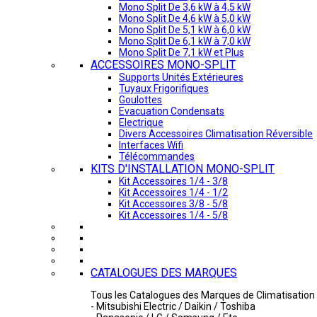
Mono Split De 3,6 kW à 4,5 kW
Mono Split De 4,6 kW à 5,0 kW
Mono Split De 5,1 kW à 6,0 kW
Mono Split De 6,1 kW à 7,0 kW
Mono Split De 7,1 kW et Plus
ACCESSOIRES MONO-SPLIT
Supports Unités Extérieures
Tuyaux Frigorifiques
Goulottes
Evacuation Condensats
Electrique
Divers Accessoires Climatisation Réversible
Interfaces Wifi
Télécommandes
KITS D'INSTALLATION MONO-SPLIT
Kit Accessoires 1/4 - 3/8
Kit Accessoires 1/4 - 1/2
Kit Accessoires 3/8 - 5/8
Kit Accessoires 1/4 - 5/8
CATALOGUES DES MARQUES
Tous les Catalogues des Marques de Climatisation 
- Mitsubishi Electric / Daikin / Toshiba