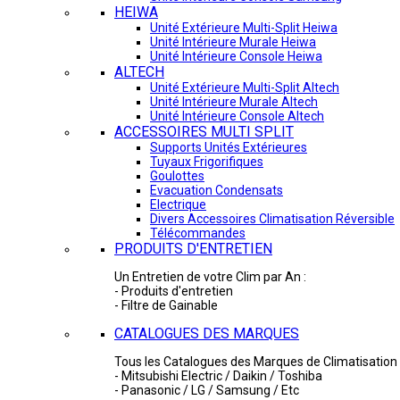
HEIWA
Unité Extérieure Multi-Split Heiwa
Unité Intérieure Murale Heiwa
Unité Intérieure Console Heiwa
ALTECH
Unité Extérieure Multi-Split Altech
Unité Intérieure Murale Altech
Unité Intérieure Console Altech
ACCESSOIRES MULTI SPLIT
Supports Unités Extérieures
Tuyaux Frigorifiques
Goulottes
Evacuation Condensats
Electrique
Divers Accessoires Climatisation Réversible
Télécommandes
PRODUITS D'ENTRETIEN
Un Entretien de votre Clim par An :
- Produits d'entretien
- Filtre de Gainable
CATALOGUES DES MARQUES
Tous les Catalogues des Marques de Climatisation 
- Mitsubishi Electric / Daikin / Toshiba
- Panasonic / LG / Samsung / Etc