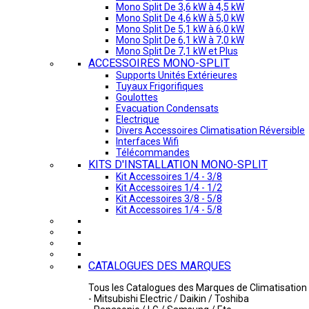
Mono Split De 3,6 kW à 4,5 kW
Mono Split De 4,6 kW à 5,0 kW
Mono Split De 5,1 kW à 6,0 kW
Mono Split De 6,1 kW à 7,0 kW
Mono Split De 7,1 kW et Plus
ACCESSOIRES MONO-SPLIT
Supports Unités Extérieures
Tuyaux Frigorifiques
Goulottes
Evacuation Condensats
Electrique
Divers Accessoires Climatisation Réversible
Interfaces Wifi
Télécommandes
KITS D'INSTALLATION MONO-SPLIT
Kit Accessoires 1/4 - 3/8
Kit Accessoires 1/4 - 1/2
Kit Accessoires 3/8 - 5/8
Kit Accessoires 1/4 - 5/8
CATALOGUES DES MARQUES
Tous les Catalogues des Marques de Climatisation 
- Mitsubishi Electric / Daikin / Toshiba