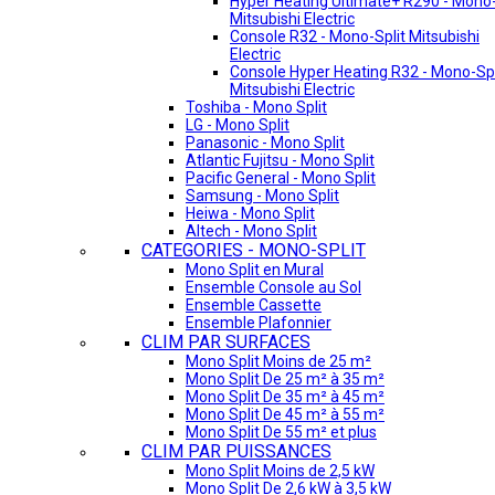
Hyper Heating Ultimate+ R290 - Mono-
Mitsubishi Electric
Console R32 - Mono-Split Mitsubishi
Electric
Console Hyper Heating R32 - Mono-Spl
Mitsubishi Electric
Toshiba - Mono Split
LG - Mono Split
Panasonic - Mono Split
Atlantic Fujitsu - Mono Split
Pacific General - Mono Split
Samsung - Mono Split
Heiwa - Mono Split
Altech - Mono Split
CATEGORIES - MONO-SPLIT
Mono Split en Mural
Ensemble Console au Sol
Ensemble Cassette
Ensemble Plafonnier
CLIM PAR SURFACES
Mono Split Moins de 25 m²
Mono Split De 25 m² à 35 m²
Mono Split De 35 m² à 45 m²
Mono Split De 45 m² à 55 m²
Mono Split De 55 m² et plus
CLIM PAR PUISSANCES
Mono Split Moins de 2,5 kW
Mono Split De 2,6 kW à 3,5 kW