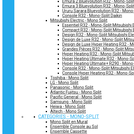
Emura 2 Bluevolution R32 - Mono-Split
Emura 3 Bluevolution R32 - Mono-Split
Ururu Sarara Bluevolution R32 - Mono-
Console R32 - Mono-Split Daikin
Mitsubishi Electric - Mono Split
Essentiel R32 - Mono-Split Mitsubishi E
Compact R32 - Mono-Split Mitsubishi E
Design R32 - Mono-Split Mitsubishi Ele
Design de Luxe R32 - Mono-Split Mitsub
Design de Luxe Hyper Heating R32 - Mo
Grandes Pièces R32 - Mono-Split Mitsub
Hyper Heating R32 - Mono-Split Mitsubi
Hyper Heating Ultimate R32 - Mono-Spli
Hyper Heating Ultimate+ R290 - Mono-S
Console R32 - Mono-Split Mitsubishi El
Console Hyper Heating R32 - Mono-Spli
Toshiba - Mono Split
LG - Mono Split
Panasonic - Mono Split
Atlantic Fujitsu - Mono Split
Pacific General - Mono Split
Samsung - Mono Split
Heiwa - Mono Split
Altech - Mono Split
CATEGORIES - MONO-SPLIT
Mono Split en Mural
Ensemble Console au Sol
Ensemble Cassette