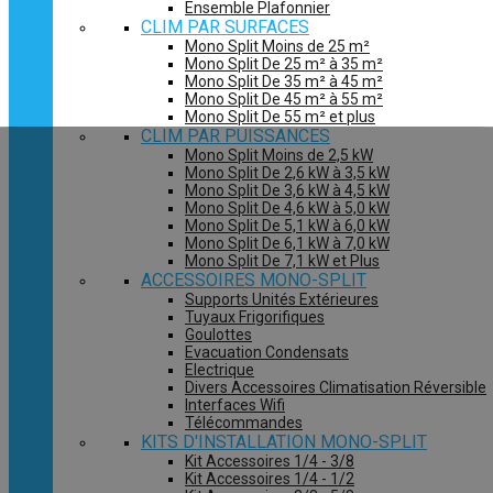
Ensemble Plafonnier
CLIM PAR SURFACES
Mono Split Moins de 25 m²
Mono Split De 25 m² à 35 m²
Mono Split De 35 m² à 45 m²
Mono Split De 45 m² à 55 m²
Mono Split De 55 m² et plus
CLIM PAR PUISSANCES
Mono Split Moins de 2,5 kW
Mono Split De 2,6 kW à 3,5 kW
Mono Split De 3,6 kW à 4,5 kW
Mono Split De 4,6 kW à 5,0 kW
Mono Split De 5,1 kW à 6,0 kW
Mono Split De 6,1 kW à 7,0 kW
Mono Split De 7,1 kW et Plus
ACCESSOIRES MONO-SPLIT
Supports Unités Extérieures
Tuyaux Frigorifiques
Goulottes
Evacuation Condensats
Electrique
Divers Accessoires Climatisation Réversible
Interfaces Wifi
Télécommandes
KITS D'INSTALLATION MONO-SPLIT
Kit Accessoires 1/4 - 3/8
Kit Accessoires 1/4 - 1/2