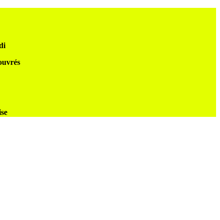
di
 ouvrés
ise