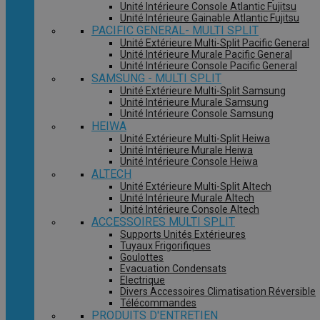
Unité Intérieure Console Atlantic Fujitsu
Unité Intérieure Gainable Atlantic Fujitsu
PACIFIC GENERAL- MULTI SPLIT
Unité Extérieure Multi-Split Pacific General
Unité Intérieure Murale Pacific General
Unité Intérieure Console Pacific General
SAMSUNG - MULTI SPLIT
Unité Extérieure Multi-Split Samsung
Unité Intérieure Murale Samsung
Unité Intérieure Console Samsung
HEIWA
Unité Extérieure Multi-Split Heiwa
Unité Intérieure Murale Heiwa
Unité Intérieure Console Heiwa
ALTECH
Unité Extérieure Multi-Split Altech
Unité Intérieure Murale Altech
Unité Intérieure Console Altech
ACCESSOIRES MULTI SPLIT
Supports Unités Extérieures
Tuyaux Frigorifiques
Goulottes
Evacuation Condensats
Electrique
Divers Accessoires Climatisation Réversible
Télécommandes
PRODUITS D'ENTRETIEN