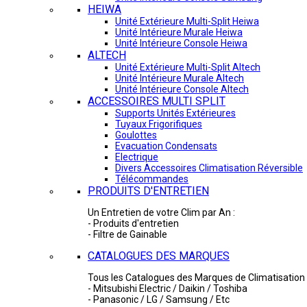
HEIWA
Unité Extérieure Multi-Split Heiwa
Unité Intérieure Murale Heiwa
Unité Intérieure Console Heiwa
ALTECH
Unité Extérieure Multi-Split Altech
Unité Intérieure Murale Altech
Unité Intérieure Console Altech
ACCESSOIRES MULTI SPLIT
Supports Unités Extérieures
Tuyaux Frigorifiques
Goulottes
Evacuation Condensats
Electrique
Divers Accessoires Climatisation Réversible
Télécommandes
PRODUITS D'ENTRETIEN
Un Entretien de votre Clim par An :
- Produits d'entretien
- Filtre de Gainable
CATALOGUES DES MARQUES
Tous les Catalogues des Marques de Climatisation 
- Mitsubishi Electric / Daikin / Toshiba
- Panasonic / LG / Samsung / Etc