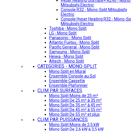
Hyper Heating Ultimate+ R290 - Mono-
Mitsubishi Electric
Console R32 - Mono-Split Mitsubishi
Electric
Console Hyper Heating R32 - Mono-Spl
Mitsubishi Electric
Toshiba - Mono Split
LG - Mono Split
Panasonic - Mono Split
Atlantic Fujitsu - Mono Split
Pacific General - Mono Split
Samsung - Mono Split
Heiwa - Mono Split
Altech - Mono Split
CATEGORIES - MONO-SPLIT
Mono Split en Mural
Ensemble Console au Sol
Ensemble Cassette
Ensemble Plafonnier
CLIM PAR SURFACES
Mono Split Moins de 25 m²
Mono Split De 25 m² à 35 m²
Mono Split De 35 m² à 45 m²
Mono Split De 45 m² à 55 m²
Mono Split De 55 m² et plus
CLIM PAR PUISSANCES
Mono Split Moins de 2,5 kW
Mono Split De 2,6 kW à 3,5 kW