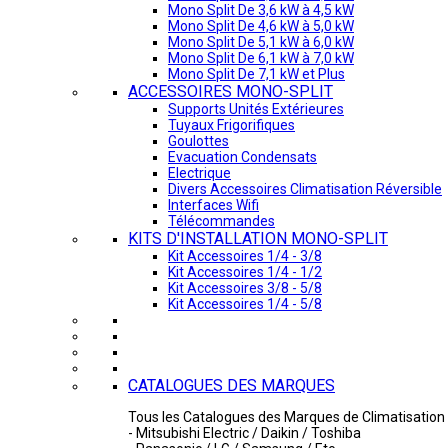
Mono Split De 3,6 kW à 4,5 kW
Mono Split De 4,6 kW à 5,0 kW
Mono Split De 5,1 kW à 6,0 kW
Mono Split De 6,1 kW à 7,0 kW
Mono Split De 7,1 kW et Plus
ACCESSOIRES MONO-SPLIT
Supports Unités Extérieures
Tuyaux Frigorifiques
Goulottes
Evacuation Condensats
Electrique
Divers Accessoires Climatisation Réversible
Interfaces Wifi
Télécommandes
KITS D'INSTALLATION MONO-SPLIT
Kit Accessoires 1/4 - 3/8
Kit Accessoires 1/4 - 1/2
Kit Accessoires 3/8 - 5/8
Kit Accessoires 1/4 - 5/8
CATALOGUES DES MARQUES
Tous les Catalogues des Marques de Climatisation 
- Mitsubishi Electric / Daikin / Toshiba