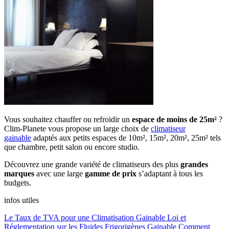
Vous souhaitez chauffer ou refroidir un
espace de moins de 25m²
?
Clim-Planete vous propose un large choix de
climatiseur
gainable
adaptés aux petits espaces de 10m², 15m², 20m², 25m² tels
que chambre, petit salon ou encore studio.
Découvrez une grande variété de climatiseurs des plus
grandes
marques
avec une large
gamme de prix
s’adaptant à tous les
budgets.
infos utiles
Le Taux de TVA pour une Climatisation Gainable
Loi et
Réglementation sur les Fluides Frigorigènes Gainable
Comment