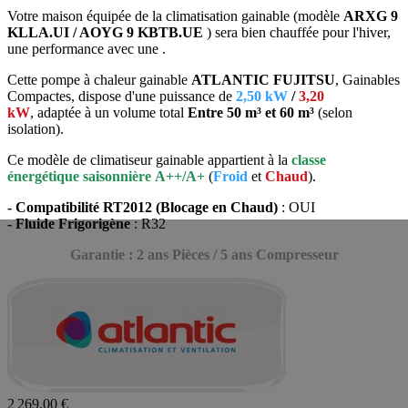
Votre maison équipée de la climatisation gainable (modèle
ARXG 9
KLLA.UI / AOYG 9 KBTB.UE
) sera bien chauffée pour l'hiver,
une performance avec une .
Cette pompe à chaleur gainable
ATLANTIC FUJITSU
, Gainables
Compactes, dispose d'une puissance de
2,50 kW
/
3,20
kW
, adaptée
à un volume total
Entre 50 m³ et 60 m³
(selon
isolation).
Ce modèle de climatiseur gainable appartient à la
classe
énergétique saisonnière
A++/A+
(
Froid
et
Chaud
).
- Compatibilité RT2012 (Blocage en Chaud)
: OUI
- Fluide Frigorigène
: R32
Garantie : 2 ans Pièces / 5 ans Compresseur
2 269,00 €