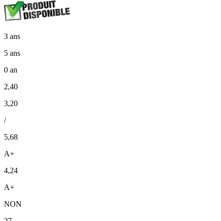
3 ans
5 ans
0 an
2,40
3,20
/
5,68
A+
4,24
A+
NON
27