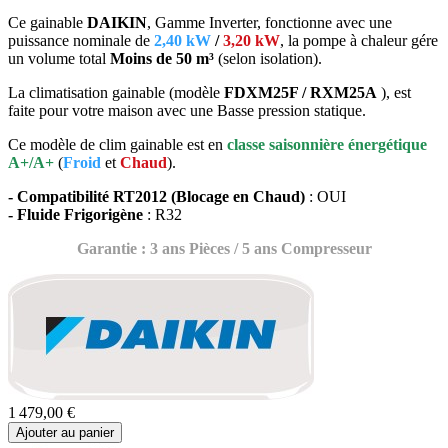
Ce gainable
DAIKIN
, Gamme Inverter, fonctionne avec une
puissance nominale de
2,40 kW
/
3,20 kW
, la pompe à chaleur gére
un
volume total
Moins de 50 m³
(selon isolation).
La climatisation gainable (modèle
FDXM25F / RXM25A
), est
faite pour votre maison avec une Basse pression statique.
Ce modèle de clim gainable est en
classe saisonnière énergétique
A+/A+
(
Froid
et
Chaud
).
- Compatibilité RT2012 (Blocage en Chaud)
: OUI
- Fluide Frigorigène
: R32
Garantie : 3 ans Pièces / 5 ans Compresseur
1 479,00 €
Ajouter au panier