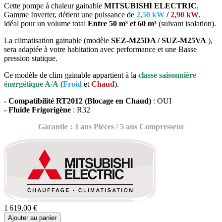
Cette pompe à chaleur gainable
MITSUBISHI ELECTRIC
,
Gamme Inverter, détient une puissance de
2,50 kW
/
2,90 kW
,
idéal pour un
volume total
Entre 50 m³ et 60 m³
(suivant isolation).
La climatisation gainable (modèle
SEZ-M25DA / SUZ-M25VA
),
sera adaptée à votre habitation avec performance et une Basse
pression statique.
Ce modèle de clim gainable appartient à la
classe saisonnière
énergétique
A/A
(
Froid
et
Chaud
).
- Compatibilité RT2012 (Blocage en Chaud)
: OUI
- Fluide Frigorigène
: R32
Garantie : 3 ans Pièces / 5 ans Compresseur
1 619,00 €
Ajouter au panier