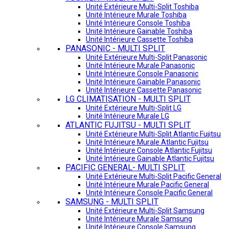
Unité Extérieure Multi-Split Toshiba
Unité Intérieure Murale Toshiba
Unité Intérieure Console Toshiba
Unité Intérieure Gainable Toshiba
Unité Intérieure Cassette Toshiba
PANASONIC - MULTI SPLIT
Unité Extérieure Multi-Split Panasonic
Unité Intérieure Murale Panasonic
Unité Intérieure Console Panasonic
Unité Intérieure Gainable Panasonic
Unité Intérieure Cassette Panasonic
LG CLIMATISATION - MULTI SPLIT
Unité Extérieure Multi-Split LG
Unité Intérieure Murale LG
ATLANTIC FUJITSU - MULTI SPLIT
Unité Extérieure Multi-Split Atlantic Fujitsu
Unité Intérieure Murale Atlantic Fujitsu
Unité Intérieure Console Atlantic Fujitsu
Unité Intérieure Gainable Atlantic Fujitsu
PACIFIC GENERAL- MULTI SPLIT
Unité Extérieure Multi-Split Pacific General
Unité Intérieure Murale Pacific General
Unité Intérieure Console Pacific General
SAMSUNG - MULTI SPLIT
Unité Extérieure Multi-Split Samsung
Unité Intérieure Murale Samsung
Unité Intérieure Console Samsung