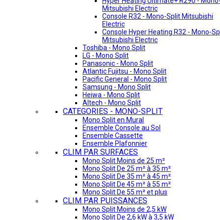
Hyper Heating Ultimate+ R290 - Mono-
Mitsubishi Electric
Console R32 - Mono-Split Mitsubishi
Electric
Console Hyper Heating R32 - Mono-Spl
Mitsubishi Electric
Toshiba - Mono Split
LG - Mono Split
Panasonic - Mono Split
Atlantic Fujitsu - Mono Split
Pacific General - Mono Split
Samsung - Mono Split
Heiwa - Mono Split
Altech - Mono Split
CATEGORIES - MONO-SPLIT
Mono Split en Mural
Ensemble Console au Sol
Ensemble Cassette
Ensemble Plafonnier
CLIM PAR SURFACES
Mono Split Moins de 25 m²
Mono Split De 25 m² à 35 m²
Mono Split De 35 m² à 45 m²
Mono Split De 45 m² à 55 m²
Mono Split De 55 m² et plus
CLIM PAR PUISSANCES
Mono Split Moins de 2,5 kW
Mono Split De 2,6 kW à 3,5 kW