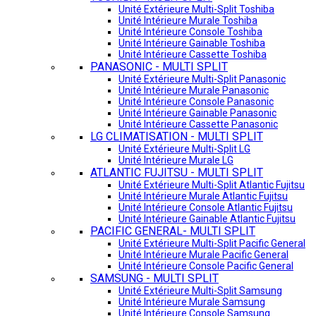
Unité Extérieure Multi-Split Toshiba
Unité Intérieure Murale Toshiba
Unité Intérieure Console Toshiba
Unité Intérieure Gainable Toshiba
Unité Intérieure Cassette Toshiba
PANASONIC - MULTI SPLIT
Unité Extérieure Multi-Split Panasonic
Unité Intérieure Murale Panasonic
Unité Intérieure Console Panasonic
Unité Intérieure Gainable Panasonic
Unité Intérieure Cassette Panasonic
LG CLIMATISATION - MULTI SPLIT
Unité Extérieure Multi-Split LG
Unité Intérieure Murale LG
ATLANTIC FUJITSU - MULTI SPLIT
Unité Extérieure Multi-Split Atlantic Fujitsu
Unité Intérieure Murale Atlantic Fujitsu
Unité Intérieure Console Atlantic Fujitsu
Unité Intérieure Gainable Atlantic Fujitsu
PACIFIC GENERAL- MULTI SPLIT
Unité Extérieure Multi-Split Pacific General
Unité Intérieure Murale Pacific General
Unité Intérieure Console Pacific General
SAMSUNG - MULTI SPLIT
Unité Extérieure Multi-Split Samsung
Unité Intérieure Murale Samsung
Unité Intérieure Console Samsung