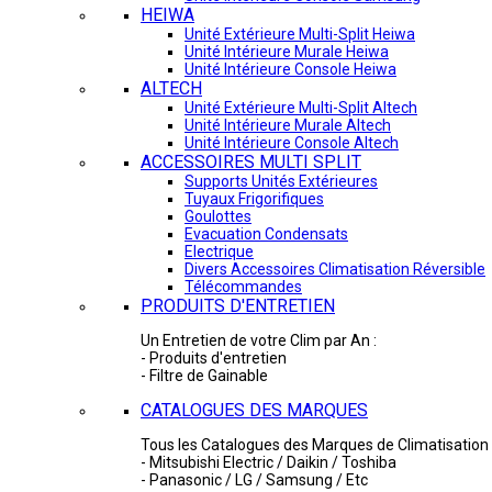
HEIWA
Unité Extérieure Multi-Split Heiwa
Unité Intérieure Murale Heiwa
Unité Intérieure Console Heiwa
ALTECH
Unité Extérieure Multi-Split Altech
Unité Intérieure Murale Altech
Unité Intérieure Console Altech
ACCESSOIRES MULTI SPLIT
Supports Unités Extérieures
Tuyaux Frigorifiques
Goulottes
Evacuation Condensats
Electrique
Divers Accessoires Climatisation Réversible
Télécommandes
PRODUITS D'ENTRETIEN
Un Entretien de votre Clim par An :
- Produits d'entretien
- Filtre de Gainable
CATALOGUES DES MARQUES
Tous les Catalogues des Marques de Climatisation 
- Mitsubishi Electric / Daikin / Toshiba
- Panasonic / LG / Samsung / Etc