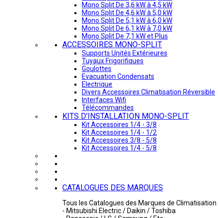
Mono Split De 3,6 kW à 4,5 kW
Mono Split De 4,6 kW à 5,0 kW
Mono Split De 5,1 kW à 6,0 kW
Mono Split De 6,1 kW à 7,0 kW
Mono Split De 7,1 kW et Plus
ACCESSOIRES MONO-SPLIT
Supports Unités Extérieures
Tuyaux Frigorifiques
Goulottes
Evacuation Condensats
Electrique
Divers Accessoires Climatisation Réversible
Interfaces Wifi
Télécommandes
KITS D'INSTALLATION MONO-SPLIT
Kit Accessoires 1/4 - 3/8
Kit Accessoires 1/4 - 1/2
Kit Accessoires 3/8 - 5/8
Kit Accessoires 1/4 - 5/8
CATALOGUES DES MARQUES
Tous les Catalogues des Marques de Climatisation 
- Mitsubishi Electric / Daikin / Toshiba