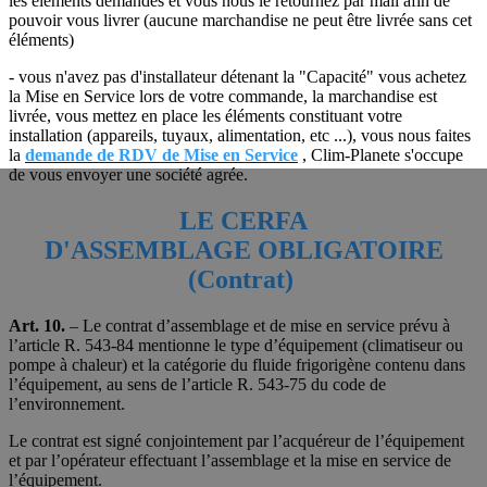
les éléments demandés et vous nous le retournez par mail afin de
pouvoir vous livrer (aucune marchandise ne peut être livrée sans cet
éléments)
- vous n'avez pas d'installateur détenant la "Capacité" vous achetez
la Mise en Service lors de votre commande, la marchandise est
livrée, vous mettez en place les éléments constituant votre
installation (appareils, tuyaux, alimentation, etc ...), vous nous faites
la
demande de RDV de Mise en Service
, Clim-Planete s'occupe
de vous envoyer une société agrée.
LE CERFA
D'ASSEMBLAGE OBLIGATOIRE
(Contrat)
Art. 10.
– Le contrat d’assemblage et de mise en service prévu à
l’article R. 543-84 mentionne le type d’équipement (climatiseur ou
pompe à chaleur) et la catégorie du fluide frigorigène contenu dans
l’équipement, au sens de l’article R. 543-75 du code de
l’environnement.
Le contrat est signé conjointement par l’acquéreur de l’équipement
et par l’opérateur effectuant l’assemblage et la mise en service de
l’équipement.