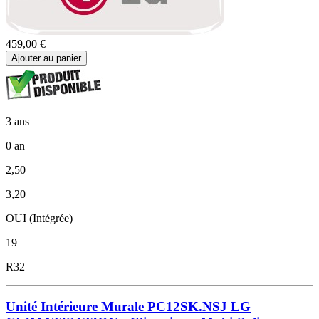
459,00 €
Ajouter au panier
3 ans
0 an
2,50
3,20
OUI (Intégrée)
19
R32
Unité Intérieure Murale PC12SK.NSJ LG