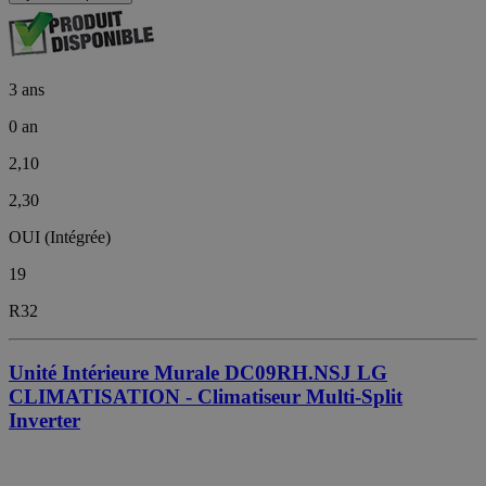
3 ans
0 an
2,10
2,30
OUI (Intégrée)
19
R32
Unité Intérieure Murale DC09RH.NSJ LG
CLIMATISATION - Climatiseur Multi-Split
Inverter