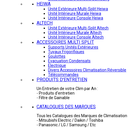
HEIWA
Unité Extérieure Multi-Split Heiwa
Unité Intérieure Murale Heiwa
Unité Intérieure Console Heiwa
ALTECH
Unité Extérieure Multi-Split Altech
Unité Intérieure Murale Altech
Unité Intérieure Console Altech
ACCESSOIRES MULTI SPLIT
Supports Unités Extérieures
Tuyaux Frigorifiques
Goulottes
Evacuation Condensats
Electrique
Divers Accessoires Climatisation Réversible
Télécommandes
PRODUITS D'ENTRETIEN
Un Entretien de votre Clim par An :
- Produits d'entretien
- Filtre de Gainable
CATALOGUES DES MARQUES
Tous les Catalogues des Marques de Climatisation 
- Mitsubishi Electric / Daikin / Toshiba
- Panasonic / LG / Samsung / Etc