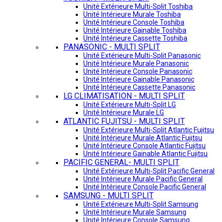
Unité Extérieure Multi-Split Toshiba
Unité Intérieure Murale Toshiba
Unité Intérieure Console Toshiba
Unité Intérieure Gainable Toshiba
Unité Intérieure Cassette Toshiba
PANASONIC - MULTI SPLIT
Unité Extérieure Multi-Split Panasonic
Unité Intérieure Murale Panasonic
Unité Intérieure Console Panasonic
Unité Intérieure Gainable Panasonic
Unité Intérieure Cassette Panasonic
LG CLIMATISATION - MULTI SPLIT
Unité Extérieure Multi-Split LG
Unité Intérieure Murale LG
ATLANTIC FUJITSU - MULTI SPLIT
Unité Extérieure Multi-Split Atlantic Fujitsu
Unité Intérieure Murale Atlantic Fujitsu
Unité Intérieure Console Atlantic Fujitsu
Unité Intérieure Gainable Atlantic Fujitsu
PACIFIC GENERAL- MULTI SPLIT
Unité Extérieure Multi-Split Pacific General
Unité Intérieure Murale Pacific General
Unité Intérieure Console Pacific General
SAMSUNG - MULTI SPLIT
Unité Extérieure Multi-Split Samsung
Unité Intérieure Murale Samsung
Unité Intérieure Console Samsung