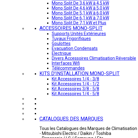
Mono Split De 3,6 kW à 4,5 kW
Mono Split De 4,6 kW à 5,0 kW
Mono Split De 5,1 kW à 6,0 kW
Mono Split De 6,1 kW à 7,0 kW
Mono Split De 7,1 kW et Plus
ACCESSOIRES MONO-SPLIT
Supports Unités Extérieures
Tuyaux Frigorifiques
Goulottes
Evacuation Condensats
Electrique
Divers Accessoires Climatisation Réversible
Interfaces Wifi
Télécommandes
KITS D'INSTALLATION MONO-SPLIT
Kit Accessoires 1/4 - 3/8
Kit Accessoires 1/4 - 1/2
Kit Accessoires 3/8 - 5/8
Kit Accessoires 1/4 - 5/8
CATALOGUES DES MARQUES
Tous les Catalogues des Marques de Climatisation 
- Mitsubishi Electric / Daikin / Toshiba