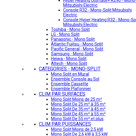
Hyper Heating Ultimate+ R290 - Mono-
Mitsubishi Electric
Console R32 - Mono-Split Mitsubishi
Electric
Console Hyper Heating R32 - Mono-Spl
Mitsubishi Electric
Toshiba - Mono Split
LG - Mono Split
Panasonic - Mono Split
Atlantic Fujitsu - Mono Split
Pacific General - Mono Split
Samsung - Mono Split
Heiwa - Mono Split
Altech - Mono Split
CATEGORIES - MONO-SPLIT
Mono Split en Mural
Ensemble Console au Sol
Ensemble Cassette
Ensemble Plafonnier
CLIM PAR SURFACES
Mono Split Moins de 25 m²
Mono Split De 25 m² à 35 m²
Mono Split De 35 m² à 45 m²
Mono Split De 45 m² à 55 m²
Mono Split De 55 m² et plus
CLIM PAR PUISSANCES
Mono Split Moins de 2,5 kW
Mono Split De 2,6 kW à 3,5 kW