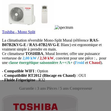
Toshiba - Mono Split
La climatisation réversible Mono-Split Mural (référence
RAS-
B07B2KVG-E / RAS-07B2AVG-E
Blanc) est ergonomique et
vraiment simple à prendre en main.
Ce climatiseur
TOSHIBA
, Mural Inverter, offre une puissance
vertueuse de
2,00 kW
/
2,50 kW
, convient pour une pièce : , pour
une
classe énergétique saisonnière A++/A+
(
Froid
et
Chaud
).
- Compatible WIFI
: Option
- Compatibilité RT2012 (Blocage en Chaud)
: OUI
- Fluide Frigorigène
: R32
Garantie : 3 ans Pièces / 5 ans Compresseur