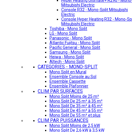
Hyper Heating Ultimate+ R290 - Mono-
Mitsubishi Electric
Console R32 - Mono-Split Mitsubishi
Electric
Console Hyper Heating R32 - Mono-Spl
Mitsubishi Electric
Toshiba - Mono Split
LG - Mono Split
Panasonic - Mono Split
Atlantic Fujitsu - Mono Split
Pacific General - Mono Split
Samsung - Mono Split
Heiwa - Mono Split
Altech - Mono Split
CATEGORIES - MONO-SPLIT
Mono Split en Mural
Ensemble Console au Sol
Ensemble Cassette
Ensemble Plafonnier
CLIM PAR SURFACES
Mono Split Moins de 25 m²
Mono Split De 25 m² à 35 m²
Mono Split De 35 m² à 45 m²
Mono Split De 45 m² à 55 m²
Mono Split De 55 m² et plus
CLIM PAR PUISSANCES
Mono Split Moins de 2,5 kW
Mono Split De 2,6 kW à 3,5 kW