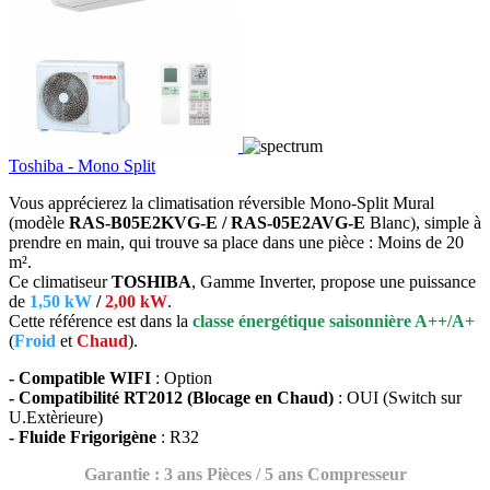
Toshiba - Mono Split
Vous apprécierez la climatisation réversible Mono-Split Mural
(modèle
RAS-B05E2KVG-E / RAS-05E2AVG-E
Blanc), simple à
prendre en main, qui trouve sa place dans une pièce : Moins de 20
m².
Ce climatiseur
TOSHIBA
, Gamme Inverter, propose une puissance
de
1,50 kW
/
2,00 kW
.
Cette référence est dans la
classe énergétique saisonnière A++/A+
(
Froid
et
Chaud
).
- Compatible WIFI
: Option
- Compatibilité RT2012 (Blocage en Chaud)
: OUI (Switch sur
U.Extèrieure)
- Fluide Frigorigène
: R32
Garantie : 3 ans Pièces / 5 ans Compresseur