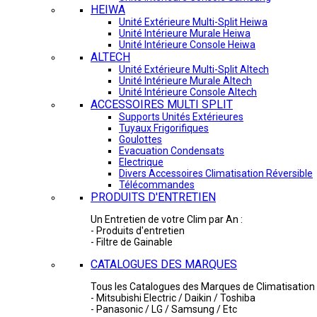
HEIWA
Unité Extérieure Multi-Split Heiwa
Unité Intérieure Murale Heiwa
Unité Intérieure Console Heiwa
ALTECH
Unité Extérieure Multi-Split Altech
Unité Intérieure Murale Altech
Unité Intérieure Console Altech
ACCESSOIRES MULTI SPLIT
Supports Unités Extérieures
Tuyaux Frigorifiques
Goulottes
Evacuation Condensats
Electrique
Divers Accessoires Climatisation Réversible
Télécommandes
PRODUITS D'ENTRETIEN
Un Entretien de votre Clim par An :
- Produits d'entretien
- Filtre de Gainable
CATALOGUES DES MARQUES
Tous les Catalogues des Marques de Climatisation 
- Mitsubishi Electric / Daikin / Toshiba
- Panasonic / LG / Samsung / Etc