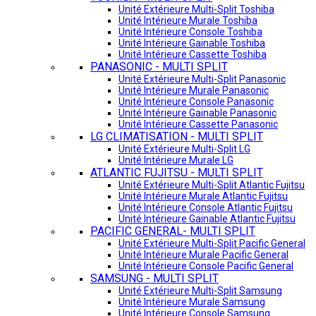
Unité Extérieure Multi-Split Toshiba
Unité Intérieure Murale Toshiba
Unité Intérieure Console Toshiba
Unité Intérieure Gainable Toshiba
Unité Intérieure Cassette Toshiba
PANASONIC - MULTI SPLIT
Unité Extérieure Multi-Split Panasonic
Unité Intérieure Murale Panasonic
Unité Intérieure Console Panasonic
Unité Intérieure Gainable Panasonic
Unité Intérieure Cassette Panasonic
LG CLIMATISATION - MULTI SPLIT
Unité Extérieure Multi-Split LG
Unité Intérieure Murale LG
ATLANTIC FUJITSU - MULTI SPLIT
Unité Extérieure Multi-Split Atlantic Fujitsu
Unité Intérieure Murale Atlantic Fujitsu
Unité Intérieure Console Atlantic Fujitsu
Unité Intérieure Gainable Atlantic Fujitsu
PACIFIC GENERAL- MULTI SPLIT
Unité Extérieure Multi-Split Pacific General
Unité Intérieure Murale Pacific General
Unité Intérieure Console Pacific General
SAMSUNG - MULTI SPLIT
Unité Extérieure Multi-Split Samsung
Unité Intérieure Murale Samsung
Unité Intérieure Console Samsung