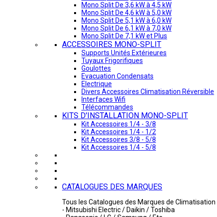
Mono Split De 3,6 kW à 4,5 kW
Mono Split De 4,6 kW à 5,0 kW
Mono Split De 5,1 kW à 6,0 kW
Mono Split De 6,1 kW à 7,0 kW
Mono Split De 7,1 kW et Plus
ACCESSOIRES MONO-SPLIT
Supports Unités Extérieures
Tuyaux Frigorifiques
Goulottes
Evacuation Condensats
Electrique
Divers Accessoires Climatisation Réversible
Interfaces Wifi
Télécommandes
KITS D'INSTALLATION MONO-SPLIT
Kit Accessoires 1/4 - 3/8
Kit Accessoires 1/4 - 1/2
Kit Accessoires 3/8 - 5/8
Kit Accessoires 1/4 - 5/8
CATALOGUES DES MARQUES
Tous les Catalogues des Marques de Climatisation 
- Mitsubishi Electric / Daikin / Toshiba