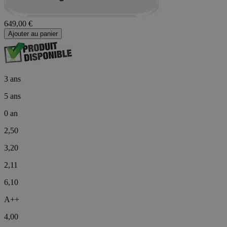
649,00 €
Ajouter au panier
3 ans
5 ans
0 an
2,50
3,20
2,11
6,10
A++
4,00