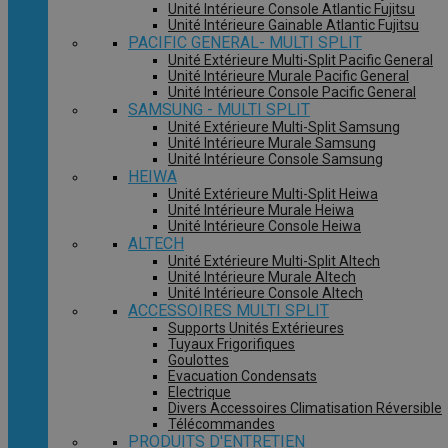
Unité Intérieure Console Atlantic Fujitsu
Unité Intérieure Gainable Atlantic Fujitsu
PACIFIC GENERAL- MULTI SPLIT
Unité Extérieure Multi-Split Pacific General
Unité Intérieure Murale Pacific General
Unité Intérieure Console Pacific General
SAMSUNG - MULTI SPLIT
Unité Extérieure Multi-Split Samsung
Unité Intérieure Murale Samsung
Unité Intérieure Console Samsung
HEIWA
Unité Extérieure Multi-Split Heiwa
Unité Intérieure Murale Heiwa
Unité Intérieure Console Heiwa
ALTECH
Unité Extérieure Multi-Split Altech
Unité Intérieure Murale Altech
Unité Intérieure Console Altech
ACCESSOIRES MULTI SPLIT
Supports Unités Extérieures
Tuyaux Frigorifiques
Goulottes
Evacuation Condensats
Electrique
Divers Accessoires Climatisation Réversible
Télécommandes
PRODUITS D'ENTRETIEN