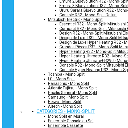
Emura 2 Bluevolution R32 - Mono-Split
Emura 3 Bluevolution R32 - Mono-Split
Ururu Sarara Bluevolution R32 - Mono-
Console R32 - Mono-Split Daikin
Mitsubishi Electric - Mono Split
Essentiel R32 - Mono-Split Mitsubishi E
Compact R32 - Mono-Split Mitsubishi E
Design R32 - Mono-Split Mitsubishi Ele
Design de Luxe R32 - Mono-Split Mitsub
Design de Luxe Hyper Heating R32 - Mo
Grandes Pièces R32 - Mono-Split Mitsub
Hyper Heating R32 - Mono-Split Mitsubi
Hyper Heating Ultimate R32 - Mono-Spli
Hyper Heating Ultimate+ R290 - Mono-S
Console R32 - Mono-Split Mitsubishi El
Console Hyper Heating R32 - Mono-Spli
Toshiba - Mono Split
LG - Mono Split
Panasonic - Mono Split
Atlantic Fujitsu - Mono Split
Pacific General - Mono Split
Samsung - Mono Split
Heiwa - Mono Split
Altech - Mono Split
CATEGORIES - MONO-SPLIT
Mono Split en Mural
Ensemble Console au Sol
Ensemble Cassette