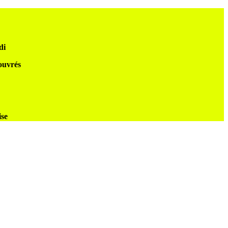
di
 ouvrés
ise