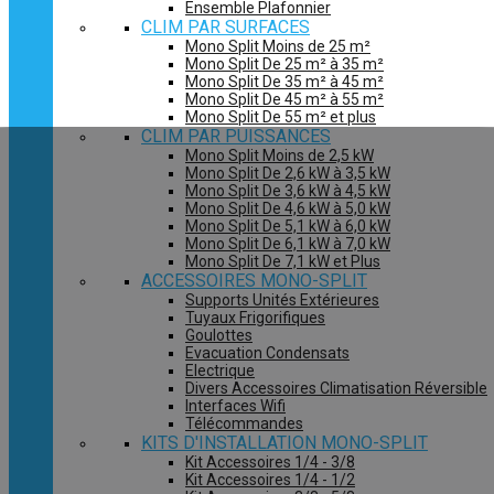
Ensemble Plafonnier
CLIM PAR SURFACES
Mono Split Moins de 25 m²
Mono Split De 25 m² à 35 m²
Mono Split De 35 m² à 45 m²
Mono Split De 45 m² à 55 m²
Mono Split De 55 m² et plus
CLIM PAR PUISSANCES
Mono Split Moins de 2,5 kW
Mono Split De 2,6 kW à 3,5 kW
Mono Split De 3,6 kW à 4,5 kW
Mono Split De 4,6 kW à 5,0 kW
Mono Split De 5,1 kW à 6,0 kW
Mono Split De 6,1 kW à 7,0 kW
Mono Split De 7,1 kW et Plus
ACCESSOIRES MONO-SPLIT
Supports Unités Extérieures
Tuyaux Frigorifiques
Goulottes
Evacuation Condensats
Electrique
Divers Accessoires Climatisation Réversible
Interfaces Wifi
Télécommandes
KITS D'INSTALLATION MONO-SPLIT
Kit Accessoires 1/4 - 3/8
Kit Accessoires 1/4 - 1/2