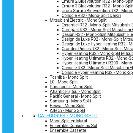
Emura 2 Bluevolution R32 - Mono-Split
Emura 3 Bluevolution R32 - Mono-Split
Ururu Sarara Bluevolution R32 - Mono-
Console R32 - Mono-Split Daikin
Mitsubishi Electric - Mono Split
Essentiel R32 - Mono-Split Mitsubishi E
Compact R32 - Mono-Split Mitsubishi E
Design R32 - Mono-Split Mitsubishi Ele
Design de Luxe R32 - Mono-Split Mitsub
Design de Luxe Hyper Heating R32 - Mo
Grandes Pièces R32 - Mono-Split Mitsub
Hyper Heating R32 - Mono-Split Mitsubi
Hyper Heating Ultimate R32 - Mono-Spli
Hyper Heating Ultimate+ R290 - Mono-S
Console R32 - Mono-Split Mitsubishi El
Console Hyper Heating R32 - Mono-Spli
Toshiba - Mono Split
LG - Mono Split
Panasonic - Mono Split
Atlantic Fujitsu - Mono Split
Pacific General - Mono Split
Samsung - Mono Split
Heiwa - Mono Split
Altech - Mono Split
CATEGORIES - MONO-SPLIT
Mono Split en Mural
Ensemble Console au Sol
Ensemble Cassette