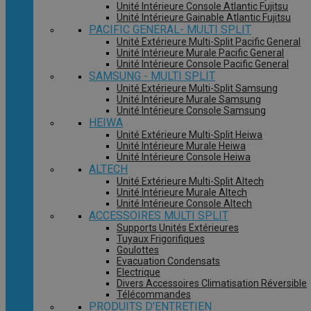
Unité Intérieure Console Atlantic Fujitsu
Unité Intérieure Gainable Atlantic Fujitsu
PACIFIC GENERAL- MULTI SPLIT
Unité Extérieure Multi-Split Pacific General
Unité Intérieure Murale Pacific General
Unité Intérieure Console Pacific General
SAMSUNG - MULTI SPLIT
Unité Extérieure Multi-Split Samsung
Unité Intérieure Murale Samsung
Unité Intérieure Console Samsung
HEIWA
Unité Extérieure Multi-Split Heiwa
Unité Intérieure Murale Heiwa
Unité Intérieure Console Heiwa
ALTECH
Unité Extérieure Multi-Split Altech
Unité Intérieure Murale Altech
Unité Intérieure Console Altech
ACCESSOIRES MULTI SPLIT
Supports Unités Extérieures
Tuyaux Frigorifiques
Goulottes
Evacuation Condensats
Electrique
Divers Accessoires Climatisation Réversible
Télécommandes
PRODUITS D'ENTRETIEN