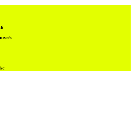
di
 ouvrés
ise