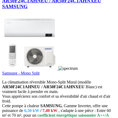
AR50F24C1AHNEU / AR50F24C1AHNXEU
SAMSUNG
Samsung - Mono Split
La climatisation réversible Mono-Split Mural (
modèle
AR50F24C1AHNEU / AR50F24C1AHNXEU
Blanc
) est
vraiment facile à prendre en main.
Vous apprécierez son confort et sa réversibilité d'air chaud et d'air
froid.
Cette pompe à chaleur
SAMSUNG
, Gamme Inverter, offre une
puissance de
6,50 kW
/
7,40 kW
,
s'adapte à une pièce : Entre 60
m² et 70 m², pour un
coefficient énergétique saisonnier A++/A