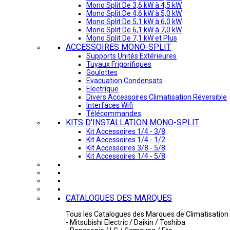
Mono Split De 3,6 kW à 4,5 kW
Mono Split De 4,6 kW à 5,0 kW
Mono Split De 5,1 kW à 6,0 kW
Mono Split De 6,1 kW à 7,0 kW
Mono Split De 7,1 kW et Plus
ACCESSOIRES MONO-SPLIT
Supports Unités Extérieures
Tuyaux Frigorifiques
Goulottes
Evacuation Condensats
Electrique
Divers Accessoires Climatisation Réversible
Interfaces Wifi
Télécommandes
KITS D'INSTALLATION MONO-SPLIT
Kit Accessoires 1/4 - 3/8
Kit Accessoires 1/4 - 1/2
Kit Accessoires 3/8 - 5/8
Kit Accessoires 1/4 - 5/8
CATALOGUES DES MARQUES
Tous les Catalogues des Marques de Climatisation 
- Mitsubishi Electric / Daikin / Toshiba