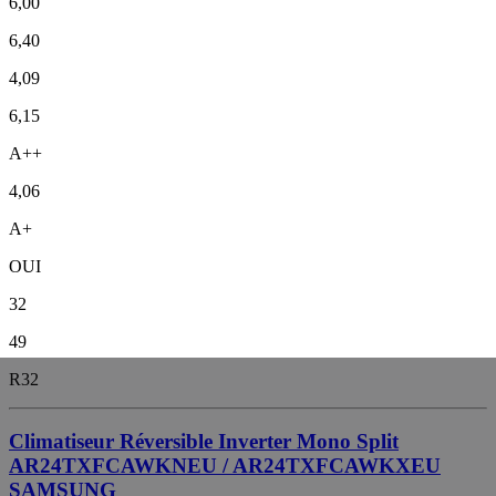
6,00
6,40
4,09
6,15
A++
4,06
A+
OUI
32
49
R32
Climatiseur Réversible Inverter Mono Split
AR24TXFCAWKNEU / AR24TXFCAWKXEU
SAMSUNG