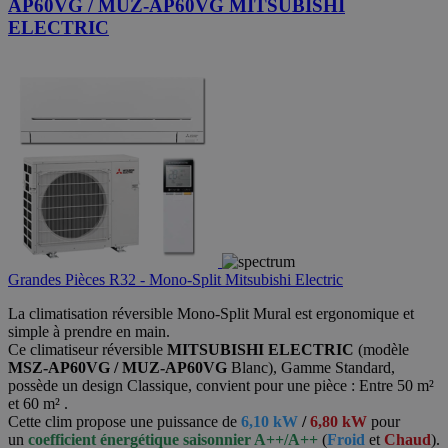
AP60VG / MUZ-AP60VG MITSUBISHI
ELECTRIC
Grandes Pièces R32 - Mono-Split Mitsubishi Electric
La climatisation réversible Mono-Split Mural est ergonomique et
simple à prendre en main.
Ce climatiseur réversible
MITSUBISHI ELECTRIC
(modèle
MSZ-AP60VG / MUZ-AP60VG
Blanc), Gamme Standard,
possède un design Classique, convient pour une pièce : Entre 50 m²
et 60 m² .
Cette clim propose une puissance de
6,10 kW
/
6,80 kW
pour
un
coefficient énergétique saisonnier A++/A++
(
Froid
et
Chaud
).