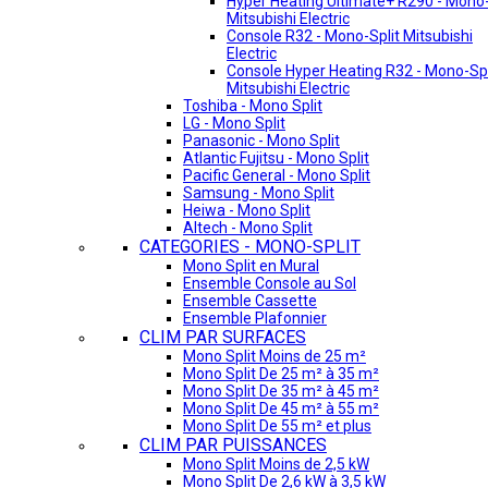
Hyper Heating Ultimate+ R290 - Mono-
Mitsubishi Electric
Console R32 - Mono-Split Mitsubishi
Electric
Console Hyper Heating R32 - Mono-Spl
Mitsubishi Electric
Toshiba - Mono Split
LG - Mono Split
Panasonic - Mono Split
Atlantic Fujitsu - Mono Split
Pacific General - Mono Split
Samsung - Mono Split
Heiwa - Mono Split
Altech - Mono Split
CATEGORIES - MONO-SPLIT
Mono Split en Mural
Ensemble Console au Sol
Ensemble Cassette
Ensemble Plafonnier
CLIM PAR SURFACES
Mono Split Moins de 25 m²
Mono Split De 25 m² à 35 m²
Mono Split De 35 m² à 45 m²
Mono Split De 45 m² à 55 m²
Mono Split De 55 m² et plus
CLIM PAR PUISSANCES
Mono Split Moins de 2,5 kW
Mono Split De 2,6 kW à 3,5 kW