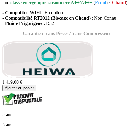
une
classe énergétique saisonnière A++/A+++
(
Froid
et
Chaud
).
- Compatible WIFI
: En option
- Compatibilité RT2012 (Blocage en Chaud)
: Non Connu
- Fluide Frigorigène
: R32
Garantie : 5 ans Pièces / 5 ans Compresseur
1 419,00 €
Ajouter au panier
5 ans
5 ans