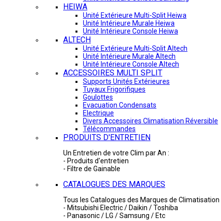
HEIWA
Unité Extérieure Multi-Split Heiwa
Unité Intérieure Murale Heiwa
Unité Intérieure Console Heiwa
ALTECH
Unité Extérieure Multi-Split Altech
Unité Intérieure Murale Altech
Unité Intérieure Console Altech
ACCESSOIRES MULTI SPLIT
Supports Unités Extérieures
Tuyaux Frigorifiques
Goulottes
Evacuation Condensats
Electrique
Divers Accessoires Climatisation Réversible
Télécommandes
PRODUITS D'ENTRETIEN
Un Entretien de votre Clim par An :
- Produits d'entretien
- Filtre de Gainable
CATALOGUES DES MARQUES
Tous les Catalogues des Marques de Climatisation 
- Mitsubishi Electric / Daikin / Toshiba
- Panasonic / LG / Samsung / Etc