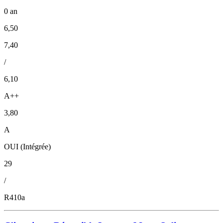
0 an
6,50
7,40
/
6,10
A++
3,80
A
OUI (Intégrée)
29
/
R410a