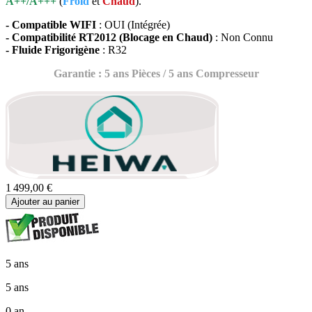
A++/A+++
(
Froid
et
Chaud
).
- Compatible WIFI
: OUI (Intégrée)
- Compatibilité RT2012 (Blocage en Chaud)
: Non Connu
- Fluide Frigorigène
: R32
Garantie : 5 ans Pièces / 5 ans Compresseur
1 499,00 €
Ajouter au panier
5 ans
5 ans
0 an