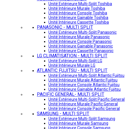
Unité Extérieure Multi-Split Toshiba
Unité Intérieure Murale Toshiba
Unité Intérieure Console Toshiba
Unité Intérieure Gainable Toshiba
Unité Intérieure Cassette Toshiba
PANASONIC - MULTI SPLIT
Unité Extérieure Multi-Split Panasonic
Unité Intérieure Murale Panasonic
Unité Intérieure Console Panasonic
Unité Intérieure Gainable Panasonic
Unité Intérieure Cassette Panasonic
LG CLIMATISATION - MULTI SPLIT
Unité Extérieure Multi-Split LG
Unité Intérieure Murale LG
ATLANTIC FUJITSU - MULTI SPLIT
Unité Extérieure Multi-Split Atlantic Fujitsu
Unité Intérieure Murale Atlantic Fujitsu
Unité Intérieure Console Atlantic Fujitsu
Unité Intérieure Gainable Atlantic Fujitsu
PACIFIC GENERAL- MULTI SPLIT
Unité Extérieure Multi-Split Pacific General
Unité Intérieure Murale Pacific General
Unité Intérieure Console Pacific General
SAMSUNG - MULTI SPLIT
Unité Extérieure Multi-Split Samsung
Unité Intérieure Murale Samsung
Unité Intérieure Console Samsung