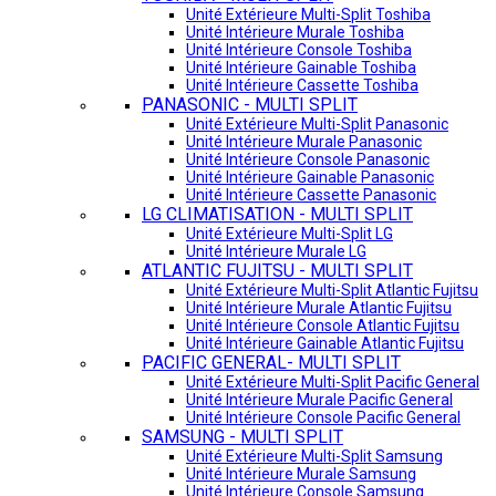
Unité Extérieure Multi-Split Toshiba
Unité Intérieure Murale Toshiba
Unité Intérieure Console Toshiba
Unité Intérieure Gainable Toshiba
Unité Intérieure Cassette Toshiba
PANASONIC - MULTI SPLIT
Unité Extérieure Multi-Split Panasonic
Unité Intérieure Murale Panasonic
Unité Intérieure Console Panasonic
Unité Intérieure Gainable Panasonic
Unité Intérieure Cassette Panasonic
LG CLIMATISATION - MULTI SPLIT
Unité Extérieure Multi-Split LG
Unité Intérieure Murale LG
ATLANTIC FUJITSU - MULTI SPLIT
Unité Extérieure Multi-Split Atlantic Fujitsu
Unité Intérieure Murale Atlantic Fujitsu
Unité Intérieure Console Atlantic Fujitsu
Unité Intérieure Gainable Atlantic Fujitsu
PACIFIC GENERAL- MULTI SPLIT
Unité Extérieure Multi-Split Pacific General
Unité Intérieure Murale Pacific General
Unité Intérieure Console Pacific General
SAMSUNG - MULTI SPLIT
Unité Extérieure Multi-Split Samsung
Unité Intérieure Murale Samsung
Unité Intérieure Console Samsung