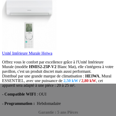
Unité Intérieure Murale Heiwa
Offrez vous le confort par excellence grâce à l'Unité Intérieure
Murale (modèle
HMIS2-25P-V2
Blanc Mat), elle s'intégrera à votre
pavillon, c'est un produit discret mais aussi performant
.
Distribué par une grande marque de climatisation :
HEIWA
, Mural
ESSENTIEL, avec une puissance de
2,50 kW
/
2,80 kW
, cet
appareil sera adapté
à une pièce : 20 à 25 m².
- Compatible WIFI
: OUI
- Programmation :
Hebdomadaire
Garantie : 5 ans Pièces