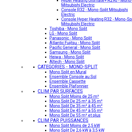
Hyper Heating Ultimate+ R290 - Mono-
Mitsubishi Electric
Console R32 - Mono-Split Mitsubishi
Electric
Console Hyper Heating R32 - Mono-Spl
Mitsubishi Electric
Toshiba - Mono Split
LG - Mono Split
Panasonic - Mono Split
Atlantic Fujitsu - Mono Split
Pacific General - Mono Split
Samsung - Mono Split
Heiwa - Mono Split
Altech - Mono Split
CATEGORIES - MONO-SPLIT
Mono Split en Mural
Ensemble Console au Sol
Ensemble Cassette
Ensemble Plafonnier
CLIM PAR SURFACES
Mono Split Moins de 25 m²
Mono Split De 25 m² à 35 m²
Mono Split De 35 m² à 45 m²
Mono Split De 45 m² à 55 m²
Mono Split De 55 m² et plus
CLIM PAR PUISSANCES
Mono Split Moins de 2,5 kW
Mono Split De 2,6 kW à 3,5 kW