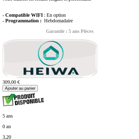
- Compatible WIFI
: En option
- Programmation :
Hebdomadaire
Garantie : 5 ans Pièces
309,00 €
Ajouter au panier
5 ans
0 an
3,20