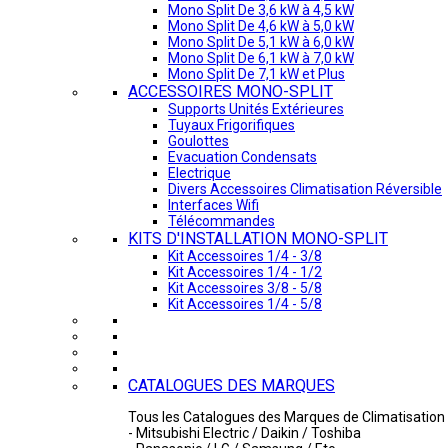
Mono Split De 3,6 kW à 4,5 kW
Mono Split De 4,6 kW à 5,0 kW
Mono Split De 5,1 kW à 6,0 kW
Mono Split De 6,1 kW à 7,0 kW
Mono Split De 7,1 kW et Plus
ACCESSOIRES MONO-SPLIT
Supports Unités Extérieures
Tuyaux Frigorifiques
Goulottes
Evacuation Condensats
Electrique
Divers Accessoires Climatisation Réversible
Interfaces Wifi
Télécommandes
KITS D'INSTALLATION MONO-SPLIT
Kit Accessoires 1/4 - 3/8
Kit Accessoires 1/4 - 1/2
Kit Accessoires 3/8 - 5/8
Kit Accessoires 1/4 - 5/8
CATALOGUES DES MARQUES
Tous les Catalogues des Marques de Climatisation 
- Mitsubishi Electric / Daikin / Toshiba