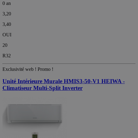
0 an
3,20
3,40
OUI
20
R32
Exclusivité web !
Promo !
Unité Intérieure Murale HMIS3-50-V1 HEIWA -
Climatiseur Multi-Split Inverter