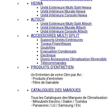
HEIWA
Unité Extérieure Multi-Split Heiwa
Unité Intérieure Murale Heiwa
Unité Intérieure Console Heiwa
ALTECH
Unité Extérieure Multi-Split Altech
Unité Intérieure Murale Altech
Unité Intérieure Console Altech
ACCESSOIRES MULTI SPLIT
Supports Unités Extérieures
Tuyaux Frigorifiques
Goulottes
Evacuation Condensats
Electrique
Divers Accessoires Climatisation Réversible
Télécommandes
PRODUITS D'ENTRETIEN
Un Entretien de votre Clim par An :
- Produits d'entretien
- Filtre de Gainable
CATALOGUES DES MARQUES
Tous les Catalogues des Marques de Climatisation 
- Mitsubishi Electric / Daikin / Toshiba
- Panasonic / LG / Samsung / Etc