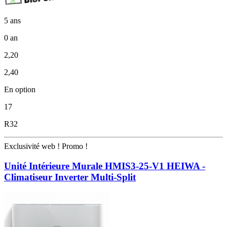
5 ans
0 an
2,20
2,40
En option
17
R32
Exclusivité web !
Promo !
Unité Intérieure Murale HMIS3-25-V1 HEIWA -
Climatiseur Inverter Multi-Split