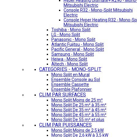
Hyper Heating Ultimate+ R290 - Mono-
Mitsubishi Electric
Console R32 - Mono-Split Mitsubishi
Electric
Console Hyper Heating R32 - Mono-Spl
Mitsubishi Electric
Toshiba - Mono Split
LG - Mono Split
Panasonic - Mono Split
Atlantic Fujitsu - Mono Split
Pacific General - Mono Split
Samsung - Mono Split
Heiwa - Mono Split
Altech - Mono Split
CATEGORIES - MONO-SPLIT
Mono Split en Mural
Ensemble Console au Sol
Ensemble Cassette
Ensemble Plafonnier
CLIM PAR SURFACES
Mono Split Moins de 25 m²
Mono Split De 25 m² à 35 m²
Mono Split De 35 m² à 45 m²
Mono Split De 45 m² à 55 m²
Mono Split De 55 m² et plus
CLIM PAR PUISSANCES
Mono Split Moins de 2,5 kW
Mono Split De 2,6 kW à 3,5 kW