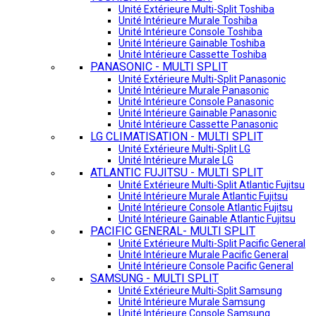
Unité Extérieure Multi-Split Toshiba
Unité Intérieure Murale Toshiba
Unité Intérieure Console Toshiba
Unité Intérieure Gainable Toshiba
Unité Intérieure Cassette Toshiba
PANASONIC - MULTI SPLIT
Unité Extérieure Multi-Split Panasonic
Unité Intérieure Murale Panasonic
Unité Intérieure Console Panasonic
Unité Intérieure Gainable Panasonic
Unité Intérieure Cassette Panasonic
LG CLIMATISATION - MULTI SPLIT
Unité Extérieure Multi-Split LG
Unité Intérieure Murale LG
ATLANTIC FUJITSU - MULTI SPLIT
Unité Extérieure Multi-Split Atlantic Fujitsu
Unité Intérieure Murale Atlantic Fujitsu
Unité Intérieure Console Atlantic Fujitsu
Unité Intérieure Gainable Atlantic Fujitsu
PACIFIC GENERAL- MULTI SPLIT
Unité Extérieure Multi-Split Pacific General
Unité Intérieure Murale Pacific General
Unité Intérieure Console Pacific General
SAMSUNG - MULTI SPLIT
Unité Extérieure Multi-Split Samsung
Unité Intérieure Murale Samsung
Unité Intérieure Console Samsung