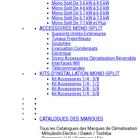
Mono Split De 3,6 kW à 4,5 kW
Mono Split De 4,6 kW à 5,0 kW
Mono Split De 5,1 kW à 6,0 kW
Mono Split De 6,1 kW à 7,0 kW
Mono Split De 7,1 kW et Plus
ACCESSOIRES MONO-SPLIT
Supports Unités Extérieures
Tuyaux Frigorifiques
Goulottes
Evacuation Condensats
Electrique
Divers Accessoires Climatisation Réversible
Interfaces Wifi
Télécommandes
KITS D'INSTALLATION MONO-SPLIT
Kit Accessoires 1/4 - 3/8
Kit Accessoires 1/4 - 1/2
Kit Accessoires 3/8 - 5/8
Kit Accessoires 1/4 - 5/8
CATALOGUES DES MARQUES
Tous les Catalogues des Marques de Climatisation 
- Mitsubishi Electric / Daikin / Toshiba