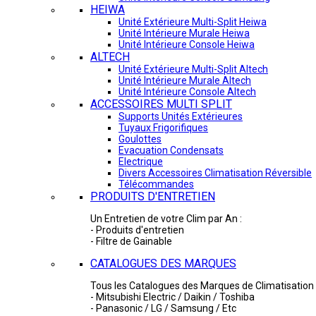
HEIWA
Unité Extérieure Multi-Split Heiwa
Unité Intérieure Murale Heiwa
Unité Intérieure Console Heiwa
ALTECH
Unité Extérieure Multi-Split Altech
Unité Intérieure Murale Altech
Unité Intérieure Console Altech
ACCESSOIRES MULTI SPLIT
Supports Unités Extérieures
Tuyaux Frigorifiques
Goulottes
Evacuation Condensats
Electrique
Divers Accessoires Climatisation Réversible
Télécommandes
PRODUITS D'ENTRETIEN
Un Entretien de votre Clim par An :
- Produits d'entretien
- Filtre de Gainable
CATALOGUES DES MARQUES
Tous les Catalogues des Marques de Climatisation 
- Mitsubishi Electric / Daikin / Toshiba
- Panasonic / LG / Samsung / Etc