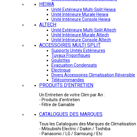
HEIWA
Unité Extérieure Multi-Split Heiwa
Unité Intérieure Murale Heiwa
Unité Intérieure Console Heiwa
ALTECH
Unité Extérieure Multi-Split Altech
Unité Intérieure Murale Altech
Unité Intérieure Console Altech
ACCESSOIRES MULTI SPLIT
Supports Unités Extérieures
Tuyaux Frigorifiques
Goulottes
Evacuation Condensats
Electrique
Divers Accessoires Climatisation Réversible
Télécommandes
PRODUITS D'ENTRETIEN
Un Entretien de votre Clim par An :
- Produits d'entretien
- Filtre de Gainable
CATALOGUES DES MARQUES
Tous les Catalogues des Marques de Climatisation 
- Mitsubishi Electric / Daikin / Toshiba
- Panasonic / LG / Samsung / Etc