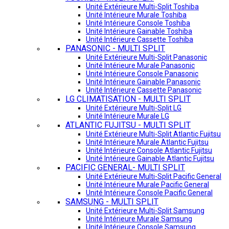
Unité Extérieure Multi-Split Toshiba
Unité Intérieure Murale Toshiba
Unité Intérieure Console Toshiba
Unité Intérieure Gainable Toshiba
Unité Intérieure Cassette Toshiba
PANASONIC - MULTI SPLIT
Unité Extérieure Multi-Split Panasonic
Unité Intérieure Murale Panasonic
Unité Intérieure Console Panasonic
Unité Intérieure Gainable Panasonic
Unité Intérieure Cassette Panasonic
LG CLIMATISATION - MULTI SPLIT
Unité Extérieure Multi-Split LG
Unité Intérieure Murale LG
ATLANTIC FUJITSU - MULTI SPLIT
Unité Extérieure Multi-Split Atlantic Fujitsu
Unité Intérieure Murale Atlantic Fujitsu
Unité Intérieure Console Atlantic Fujitsu
Unité Intérieure Gainable Atlantic Fujitsu
PACIFIC GENERAL- MULTI SPLIT
Unité Extérieure Multi-Split Pacific General
Unité Intérieure Murale Pacific General
Unité Intérieure Console Pacific General
SAMSUNG - MULTI SPLIT
Unité Extérieure Multi-Split Samsung
Unité Intérieure Murale Samsung
Unité Intérieure Console Samsung