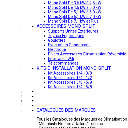
Mono Split De 3,6 kW à 4,5 kW
Mono Split De 4,6 kW à 5,0 kW
Mono Split De 5,1 kW à 6,0 kW
Mono Split De 6,1 kW à 7,0 kW
Mono Split De 7,1 kW et Plus
ACCESSOIRES MONO-SPLIT
Supports Unités Extérieures
Tuyaux Frigorifiques
Goulottes
Evacuation Condensats
Electrique
Divers Accessoires Climatisation Réversible
Interfaces Wifi
Télécommandes
KITS D'INSTALLATION MONO-SPLIT
Kit Accessoires 1/4 - 3/8
Kit Accessoires 1/4 - 1/2
Kit Accessoires 3/8 - 5/8
Kit Accessoires 1/4 - 5/8
CATALOGUES DES MARQUES
Tous les Catalogues des Marques de Climatisation 
- Mitsubishi Electric / Daikin / Toshiba