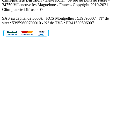
Clim-planete Diffusion
- Siège social : 69 rue du puits de Fabre -
34750 Villeneuve les Maguelone - France- Copyright 2010-2021
Clim-planete Diffusion©
SAS au capital de 3000€ - RCS Montpellier : 539596007 - N° de
siret : 53959600700010 - N° de TVA : FR41539596007