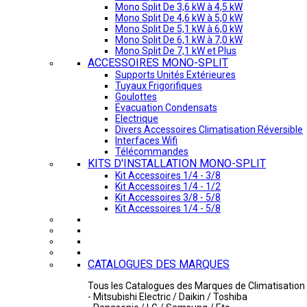
Mono Split De 3,6 kW à 4,5 kW
Mono Split De 4,6 kW à 5,0 kW
Mono Split De 5,1 kW à 6,0 kW
Mono Split De 6,1 kW à 7,0 kW
Mono Split De 7,1 kW et Plus
ACCESSOIRES MONO-SPLIT
Supports Unités Extérieures
Tuyaux Frigorifiques
Goulottes
Evacuation Condensats
Electrique
Divers Accessoires Climatisation Réversible
Interfaces Wifi
Télécommandes
KITS D'INSTALLATION MONO-SPLIT
Kit Accessoires 1/4 - 3/8
Kit Accessoires 1/4 - 1/2
Kit Accessoires 3/8 - 5/8
Kit Accessoires 1/4 - 5/8
CATALOGUES DES MARQUES
Tous les Catalogues des Marques de Climatisation 
- Mitsubishi Electric / Daikin / Toshiba