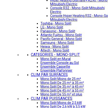
Hyper Heating Ultimate+ R290 - Mono-
Mitsubishi Electric
Console R32 - Mono-Split Mitsubishi
Electric
Console Hyper Heating R32 - Mono-Spl
Mitsubishi Electric
Toshiba - Mono Split
LG - Mono Split
Panasonic - Mono Split
Atlantic Fujitsu - Mono Split
Pacific General - Mono Split
Samsung - Mono Split
Heiwa - Mono Split
Altech - Mono Split
CATEGORIES - MONO-SPLIT
Mono Split en Mural
Ensemble Console au Sol
Ensemble Cassette
Ensemble Plafonnier
CLIM PAR SURFACES
Mono Split Moins de 25 m²
Mono Split De 25 m² à 35 m²
Mono Split De 35 m² à 45 m²
Mono Split De 45 m² à 55 m²
Mono Split De 55 m² et plus
CLIM PAR PUISSANCES
Mono Split Moins de 2,5 kW
Mono Split De 2,6 kW à 3,5 kW