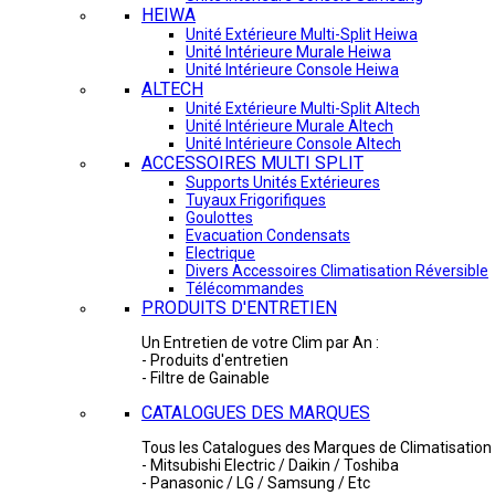
HEIWA
Unité Extérieure Multi-Split Heiwa
Unité Intérieure Murale Heiwa
Unité Intérieure Console Heiwa
ALTECH
Unité Extérieure Multi-Split Altech
Unité Intérieure Murale Altech
Unité Intérieure Console Altech
ACCESSOIRES MULTI SPLIT
Supports Unités Extérieures
Tuyaux Frigorifiques
Goulottes
Evacuation Condensats
Electrique
Divers Accessoires Climatisation Réversible
Télécommandes
PRODUITS D'ENTRETIEN
Un Entretien de votre Clim par An :
- Produits d'entretien
- Filtre de Gainable
CATALOGUES DES MARQUES
Tous les Catalogues des Marques de Climatisation 
- Mitsubishi Electric / Daikin / Toshiba
- Panasonic / LG / Samsung / Etc