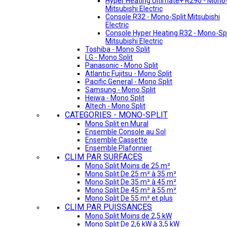
Hyper Heating Ultimate+ R290 - Mono-
Mitsubishi Electric
Console R32 - Mono-Split Mitsubishi
Electric
Console Hyper Heating R32 - Mono-Spl
Mitsubishi Electric
Toshiba - Mono Split
LG - Mono Split
Panasonic - Mono Split
Atlantic Fujitsu - Mono Split
Pacific General - Mono Split
Samsung - Mono Split
Heiwa - Mono Split
Altech - Mono Split
CATEGORIES - MONO-SPLIT
Mono Split en Mural
Ensemble Console au Sol
Ensemble Cassette
Ensemble Plafonnier
CLIM PAR SURFACES
Mono Split Moins de 25 m²
Mono Split De 25 m² à 35 m²
Mono Split De 35 m² à 45 m²
Mono Split De 45 m² à 55 m²
Mono Split De 55 m² et plus
CLIM PAR PUISSANCES
Mono Split Moins de 2,5 kW
Mono Split De 2,6 kW à 3,5 kW