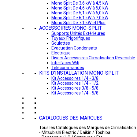
Mono Split De 3,6 kW à 4,5 kW
Mono Split De 4,6 kW à 5,0 kW
Mono Split De 5,1 kW à 6,0 kW
Mono Split De 6,1 kW à 7,0 kW
Mono Split De 7,1 kW et Plus
ACCESSOIRES MONO-SPLIT
Supports Unités Extérieures
Tuyaux Frigorifiques
Goulottes
Evacuation Condensats
Electrique
Divers Accessoires Climatisation Réversible
Interfaces Wifi
Télécommandes
KITS D'INSTALLATION MONO-SPLIT
Kit Accessoires 1/4 - 3/8
Kit Accessoires 1/4 - 1/2
Kit Accessoires 3/8 - 5/8
Kit Accessoires 1/4 - 5/8
CATALOGUES DES MARQUES
Tous les Catalogues des Marques de Climatisation 
- Mitsubishi Electric / Daikin / Toshiba