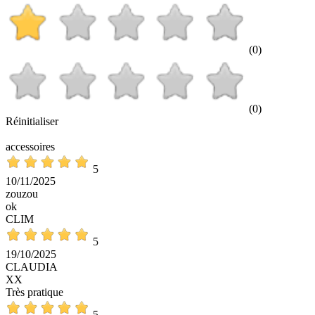
(0)
(0)
Réinitialiser
accessoires
5
10/11/2025
zouzou
ok
CLIM
5
19/10/2025
CLAUDIA
XX
Très pratique
5