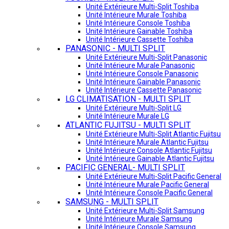
Unité Extérieure Multi-Split Toshiba
Unité Intérieure Murale Toshiba
Unité Intérieure Console Toshiba
Unité Intérieure Gainable Toshiba
Unité Intérieure Cassette Toshiba
PANASONIC - MULTI SPLIT
Unité Extérieure Multi-Split Panasonic
Unité Intérieure Murale Panasonic
Unité Intérieure Console Panasonic
Unité Intérieure Gainable Panasonic
Unité Intérieure Cassette Panasonic
LG CLIMATISATION - MULTI SPLIT
Unité Extérieure Multi-Split LG
Unité Intérieure Murale LG
ATLANTIC FUJITSU - MULTI SPLIT
Unité Extérieure Multi-Split Atlantic Fujitsu
Unité Intérieure Murale Atlantic Fujitsu
Unité Intérieure Console Atlantic Fujitsu
Unité Intérieure Gainable Atlantic Fujitsu
PACIFIC GENERAL- MULTI SPLIT
Unité Extérieure Multi-Split Pacific General
Unité Intérieure Murale Pacific General
Unité Intérieure Console Pacific General
SAMSUNG - MULTI SPLIT
Unité Extérieure Multi-Split Samsung
Unité Intérieure Murale Samsung
Unité Intérieure Console Samsung