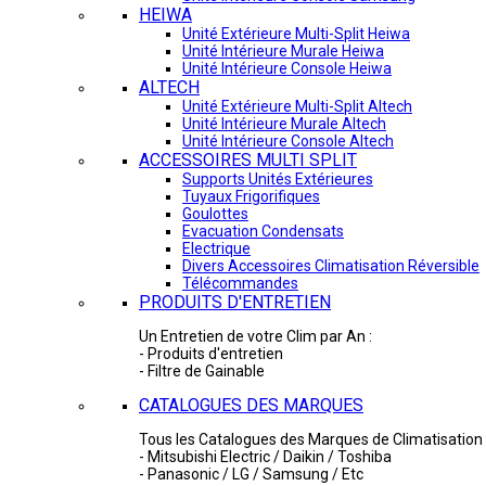
HEIWA
Unité Extérieure Multi-Split Heiwa
Unité Intérieure Murale Heiwa
Unité Intérieure Console Heiwa
ALTECH
Unité Extérieure Multi-Split Altech
Unité Intérieure Murale Altech
Unité Intérieure Console Altech
ACCESSOIRES MULTI SPLIT
Supports Unités Extérieures
Tuyaux Frigorifiques
Goulottes
Evacuation Condensats
Electrique
Divers Accessoires Climatisation Réversible
Télécommandes
PRODUITS D'ENTRETIEN
Un Entretien de votre Clim par An :
- Produits d'entretien
- Filtre de Gainable
CATALOGUES DES MARQUES
Tous les Catalogues des Marques de Climatisation 
- Mitsubishi Electric / Daikin / Toshiba
- Panasonic / LG / Samsung / Etc