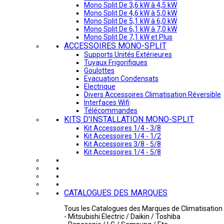
Mono Split De 3,6 kW à 4,5 kW
Mono Split De 4,6 kW à 5,0 kW
Mono Split De 5,1 kW à 6,0 kW
Mono Split De 6,1 kW à 7,0 kW
Mono Split De 7,1 kW et Plus
ACCESSOIRES MONO-SPLIT
Supports Unités Extérieures
Tuyaux Frigorifiques
Goulottes
Evacuation Condensats
Electrique
Divers Accessoires Climatisation Réversible
Interfaces Wifi
Télécommandes
KITS D'INSTALLATION MONO-SPLIT
Kit Accessoires 1/4 - 3/8
Kit Accessoires 1/4 - 1/2
Kit Accessoires 3/8 - 5/8
Kit Accessoires 1/4 - 5/8
CATALOGUES DES MARQUES
Tous les Catalogues des Marques de Climatisation 
- Mitsubishi Electric / Daikin / Toshiba