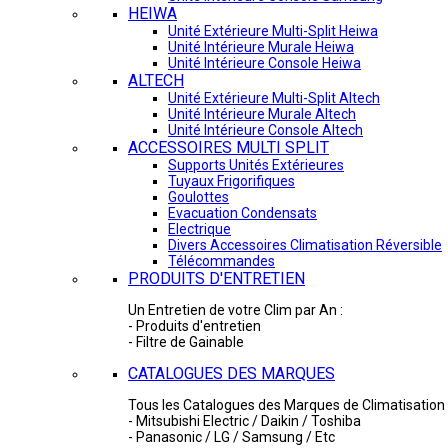
HEIWA
Unité Extérieure Multi-Split Heiwa
Unité Intérieure Murale Heiwa
Unité Intérieure Console Heiwa
ALTECH
Unité Extérieure Multi-Split Altech
Unité Intérieure Murale Altech
Unité Intérieure Console Altech
ACCESSOIRES MULTI SPLIT
Supports Unités Extérieures
Tuyaux Frigorifiques
Goulottes
Evacuation Condensats
Electrique
Divers Accessoires Climatisation Réversible
Télécommandes
PRODUITS D'ENTRETIEN
Un Entretien de votre Clim par An :
- Produits d'entretien
- Filtre de Gainable
CATALOGUES DES MARQUES
Tous les Catalogues des Marques de Climatisation 
- Mitsubishi Electric / Daikin / Toshiba
- Panasonic / LG / Samsung / Etc