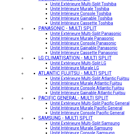
Unité Extérieure Multi-Split Toshiba
Unité Intérieure Murale Toshiba
Unité Intérieure Console Toshiba
Unité Intérieure Gainable Toshiba
Unité Intérieure Cassette Toshiba
PANASONIC - MULTI SPLIT
Unité Extérieure Multi-Split Panasonic
Unité Intérieure Murale Panasonic
Unité Intérieure Console Panasonic
Unité Intérieure Gainable Panasonic
Unité Intérieure Cassette Panasonic
LG CLIMATISATION - MULTI SPLIT
Unité Extérieure Multi-Split LG
Unité Intérieure Murale LG
ATLANTIC FUJITSU - MULTI SPLIT
Unité Extérieure Multi-Split Atlantic Fujitsu
Unité Intérieure Murale Atlantic Fujitsu
Unité Intérieure Console Atlantic Fujitsu
Unité Intérieure Gainable Atlantic Fujitsu
PACIFIC GENERAL- MULTI SPLIT
Unité Extérieure Multi-Split Pacific General
Unité Intérieure Murale Pacific General
Unité Intérieure Console Pacific General
SAMSUNG - MULTI SPLIT
Unité Extérieure Multi-Split Samsung
Unité Intérieure Murale Samsung
Unité Intérieure Console Samsung