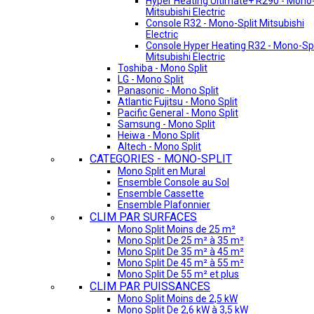
Hyper Heating Ultimate+ R290 - Mono-
Mitsubishi Electric
Console R32 - Mono-Split Mitsubishi
Electric
Console Hyper Heating R32 - Mono-Spl
Mitsubishi Electric
Toshiba - Mono Split
LG - Mono Split
Panasonic - Mono Split
Atlantic Fujitsu - Mono Split
Pacific General - Mono Split
Samsung - Mono Split
Heiwa - Mono Split
Altech - Mono Split
CATEGORIES - MONO-SPLIT
Mono Split en Mural
Ensemble Console au Sol
Ensemble Cassette
Ensemble Plafonnier
CLIM PAR SURFACES
Mono Split Moins de 25 m²
Mono Split De 25 m² à 35 m²
Mono Split De 35 m² à 45 m²
Mono Split De 45 m² à 55 m²
Mono Split De 55 m² et plus
CLIM PAR PUISSANCES
Mono Split Moins de 2,5 kW
Mono Split De 2,6 kW à 3,5 kW