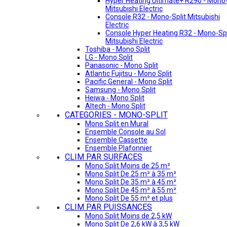
Hyper Heating Ultimate+ R290 - Mono-
Mitsubishi Electric
Console R32 - Mono-Split Mitsubishi
Electric
Console Hyper Heating R32 - Mono-Spl
Mitsubishi Electric
Toshiba - Mono Split
LG - Mono Split
Panasonic - Mono Split
Atlantic Fujitsu - Mono Split
Pacific General - Mono Split
Samsung - Mono Split
Heiwa - Mono Split
Altech - Mono Split
CATEGORIES - MONO-SPLIT
Mono Split en Mural
Ensemble Console au Sol
Ensemble Cassette
Ensemble Plafonnier
CLIM PAR SURFACES
Mono Split Moins de 25 m²
Mono Split De 25 m² à 35 m²
Mono Split De 35 m² à 45 m²
Mono Split De 45 m² à 55 m²
Mono Split De 55 m² et plus
CLIM PAR PUISSANCES
Mono Split Moins de 2,5 kW
Mono Split De 2,6 kW à 3,5 kW