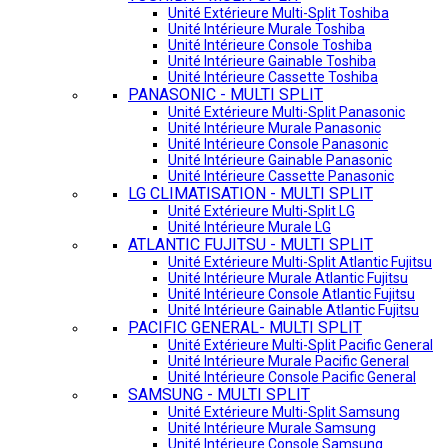
Unité Extérieure Multi-Split Toshiba
Unité Intérieure Murale Toshiba
Unité Intérieure Console Toshiba
Unité Intérieure Gainable Toshiba
Unité Intérieure Cassette Toshiba
PANASONIC - MULTI SPLIT
Unité Extérieure Multi-Split Panasonic
Unité Intérieure Murale Panasonic
Unité Intérieure Console Panasonic
Unité Intérieure Gainable Panasonic
Unité Intérieure Cassette Panasonic
LG CLIMATISATION - MULTI SPLIT
Unité Extérieure Multi-Split LG
Unité Intérieure Murale LG
ATLANTIC FUJITSU - MULTI SPLIT
Unité Extérieure Multi-Split Atlantic Fujitsu
Unité Intérieure Murale Atlantic Fujitsu
Unité Intérieure Console Atlantic Fujitsu
Unité Intérieure Gainable Atlantic Fujitsu
PACIFIC GENERAL- MULTI SPLIT
Unité Extérieure Multi-Split Pacific General
Unité Intérieure Murale Pacific General
Unité Intérieure Console Pacific General
SAMSUNG - MULTI SPLIT
Unité Extérieure Multi-Split Samsung
Unité Intérieure Murale Samsung
Unité Intérieure Console Samsung