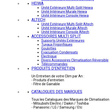
HEIWA
Unité Extérieure Multi-Split Heiwa
Unité Intérieure Murale Heiwa
Unité Intérieure Console Heiwa
ALTECH
Unité Extérieure Multi-Split Altech
Unité Intérieure Murale Altech
Unité Intérieure Console Altech
ACCESSOIRES MULTI SPLIT
Supports Unités Extérieures
Tuyaux Frigorifiques
Goulottes
Evacuation Condensats
Electrique
Divers Accessoires Climatisation Réversible
Télécommandes
PRODUITS D'ENTRETIEN
Un Entretien de votre Clim par An :
- Produits d'entretien
- Filtre de Gainable
CATALOGUES DES MARQUES
Tous les Catalogues des Marques de Climatisation 
- Mitsubishi Electric / Daikin / Toshiba
- Panasonic / LG / Samsung / Etc