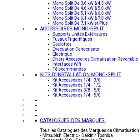
Mono Split De 3,6 kW à 4,5 kW
Mono Split De 4,6 kW à 5,0 kW
Mono Split De 5,1 kW à 6,0 kW
Mono Split De 6,1 kW à 7,0 kW
Mono Split De 7,1 kW et Plus
ACCESSOIRES MONO-SPLIT
Supports Unités Extérieures
Tuyaux Frigorifiques
Goulottes
Evacuation Condensats
Electrique
Divers Accessoires Climatisation Réversible
Interfaces Wifi
Télécommandes
KITS D'INSTALLATION MONO-SPLIT
Kit Accessoires 1/4 - 3/8
Kit Accessoires 1/4 - 1/2
Kit Accessoires 3/8 - 5/8
Kit Accessoires 1/4 - 5/8
CATALOGUES DES MARQUES
Tous les Catalogues des Marques de Climatisation 
- Mitsubishi Electric / Daikin / Toshiba