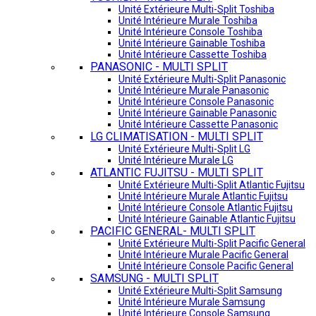
Unité Extérieure Multi-Split Toshiba
Unité Intérieure Murale Toshiba
Unité Intérieure Console Toshiba
Unité Intérieure Gainable Toshiba
Unité Intérieure Cassette Toshiba
PANASONIC - MULTI SPLIT
Unité Extérieure Multi-Split Panasonic
Unité Intérieure Murale Panasonic
Unité Intérieure Console Panasonic
Unité Intérieure Gainable Panasonic
Unité Intérieure Cassette Panasonic
LG CLIMATISATION - MULTI SPLIT
Unité Extérieure Multi-Split LG
Unité Intérieure Murale LG
ATLANTIC FUJITSU - MULTI SPLIT
Unité Extérieure Multi-Split Atlantic Fujitsu
Unité Intérieure Murale Atlantic Fujitsu
Unité Intérieure Console Atlantic Fujitsu
Unité Intérieure Gainable Atlantic Fujitsu
PACIFIC GENERAL- MULTI SPLIT
Unité Extérieure Multi-Split Pacific General
Unité Intérieure Murale Pacific General
Unité Intérieure Console Pacific General
SAMSUNG - MULTI SPLIT
Unité Extérieure Multi-Split Samsung
Unité Intérieure Murale Samsung
Unité Intérieure Console Samsung