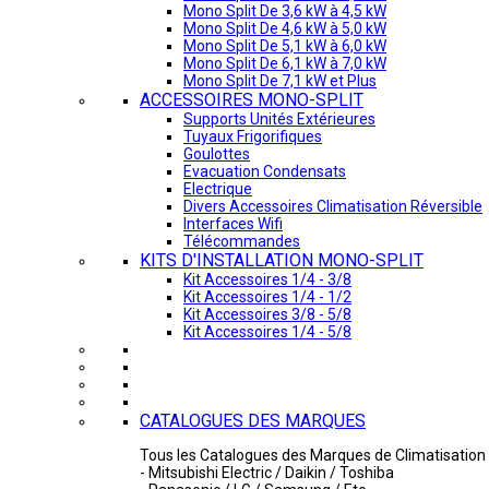
Mono Split De 3,6 kW à 4,5 kW
Mono Split De 4,6 kW à 5,0 kW
Mono Split De 5,1 kW à 6,0 kW
Mono Split De 6,1 kW à 7,0 kW
Mono Split De 7,1 kW et Plus
ACCESSOIRES MONO-SPLIT
Supports Unités Extérieures
Tuyaux Frigorifiques
Goulottes
Evacuation Condensats
Electrique
Divers Accessoires Climatisation Réversible
Interfaces Wifi
Télécommandes
KITS D'INSTALLATION MONO-SPLIT
Kit Accessoires 1/4 - 3/8
Kit Accessoires 1/4 - 1/2
Kit Accessoires 3/8 - 5/8
Kit Accessoires 1/4 - 5/8
CATALOGUES DES MARQUES
Tous les Catalogues des Marques de Climatisation 
- Mitsubishi Electric / Daikin / Toshiba