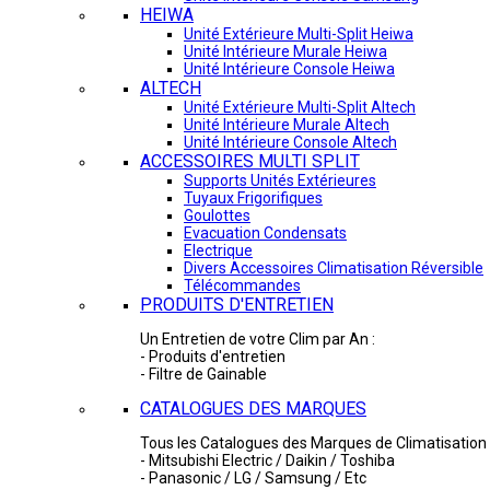
HEIWA
Unité Extérieure Multi-Split Heiwa
Unité Intérieure Murale Heiwa
Unité Intérieure Console Heiwa
ALTECH
Unité Extérieure Multi-Split Altech
Unité Intérieure Murale Altech
Unité Intérieure Console Altech
ACCESSOIRES MULTI SPLIT
Supports Unités Extérieures
Tuyaux Frigorifiques
Goulottes
Evacuation Condensats
Electrique
Divers Accessoires Climatisation Réversible
Télécommandes
PRODUITS D'ENTRETIEN
Un Entretien de votre Clim par An :
- Produits d'entretien
- Filtre de Gainable
CATALOGUES DES MARQUES
Tous les Catalogues des Marques de Climatisation 
- Mitsubishi Electric / Daikin / Toshiba
- Panasonic / LG / Samsung / Etc