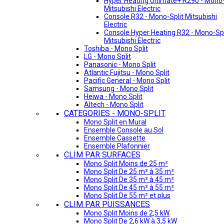
Hyper Heating Ultimate+ R290 - Mono-
Mitsubishi Electric
Console R32 - Mono-Split Mitsubishi
Electric
Console Hyper Heating R32 - Mono-Spl
Mitsubishi Electric
Toshiba - Mono Split
LG - Mono Split
Panasonic - Mono Split
Atlantic Fujitsu - Mono Split
Pacific General - Mono Split
Samsung - Mono Split
Heiwa - Mono Split
Altech - Mono Split
CATEGORIES - MONO-SPLIT
Mono Split en Mural
Ensemble Console au Sol
Ensemble Cassette
Ensemble Plafonnier
CLIM PAR SURFACES
Mono Split Moins de 25 m²
Mono Split De 25 m² à 35 m²
Mono Split De 35 m² à 45 m²
Mono Split De 45 m² à 55 m²
Mono Split De 55 m² et plus
CLIM PAR PUISSANCES
Mono Split Moins de 2,5 kW
Mono Split De 2,6 kW à 3,5 kW