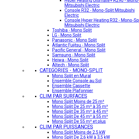
Hyper Heating Ultimate+ R290 - Mono-
Mitsubishi Electric
Console R32 - Mono-Split Mitsubishi
Electric
Console Hyper Heating R32 - Mono-Spl
Mitsubishi Electric
Toshiba - Mono Split
LG - Mono Split
Panasonic - Mono Split
Atlantic Fujitsu - Mono Split
Pacific General - Mono Split
Samsung - Mono Split
Heiwa - Mono Split
Altech - Mono Split
CATEGORIES - MONO-SPLIT
Mono Split en Mural
Ensemble Console au Sol
Ensemble Cassette
Ensemble Plafonnier
CLIM PAR SURFACES
Mono Split Moins de 25 m²
Mono Split De 25 m² à 35 m²
Mono Split De 35 m² à 45 m²
Mono Split De 45 m² à 55 m²
Mono Split De 55 m² et plus
CLIM PAR PUISSANCES
Mono Split Moins de 2,5 kW
Mono Split De 2,6 kW à 3,5 kW