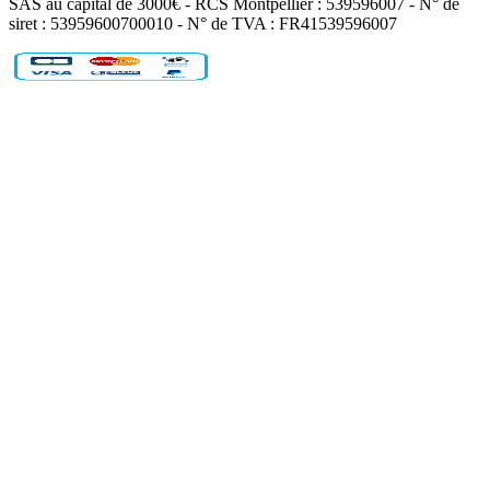
SAS au capital de 3000€ - RCS Montpellier : 539596007 - N° de
siret : 53959600700010 - N° de TVA : FR41539596007