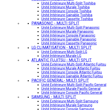
Unité Extérieure Multi-Split Toshiba
Unité Intérieure Murale Toshiba
Unité Intérieure Console Toshiba
Unité Intérieure Gainable Toshiba
Unité Intérieure Cassette Toshiba
PANASONIC - MULTI SPLIT
Unité Extérieure Multi-Split Panasonic
Unité Intérieure Murale Panasonic
Unité Intérieure Console Panasonic
Unité Intérieure Gainable Panasonic
Unité Intérieure Cassette Panasonic
LG CLIMATISATION - MULTI SPLIT
Unité Extérieure Multi-Split LG
Unité Intérieure Murale LG
ATLANTIC FUJITSU - MULTI SPLIT
Unité Extérieure Multi-Split Atlantic Fujitsu
Unité Intérieure Murale Atlantic Fujitsu
Unité Intérieure Console Atlantic Fujitsu
Unité Intérieure Gainable Atlantic Fujitsu
PACIFIC GENERAL- MULTI SPLIT
Unité Extérieure Multi-Split Pacific General
Unité Intérieure Murale Pacific General
Unité Intérieure Console Pacific General
SAMSUNG - MULTI SPLIT
Unité Extérieure Multi-Split Samsung
Unité Intérieure Murale Samsung
Unité Intérieure Console Samsung