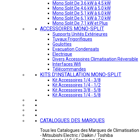
Mono Split De 3,6 kW à 4,5 kW
Mono Split De 4,6 kW à 5,0 kW
Mono Split De 5,1 kW à 6,0 kW
Mono Split De 6,1 kW à 7,0 kW
Mono Split De 7,1 kW et Plus
ACCESSOIRES MONO-SPLIT
Supports Unités Extérieures
Tuyaux Frigorifiques
Goulottes
Evacuation Condensats
Electrique
Divers Accessoires Climatisation Réversible
Interfaces Wifi
Télécommandes
KITS D'INSTALLATION MONO-SPLIT
Kit Accessoires 1/4 - 3/8
Kit Accessoires 1/4 - 1/2
Kit Accessoires 3/8 - 5/8
Kit Accessoires 1/4 - 5/8
CATALOGUES DES MARQUES
Tous les Catalogues des Marques de Climatisation 
- Mitsubishi Electric / Daikin / Toshiba