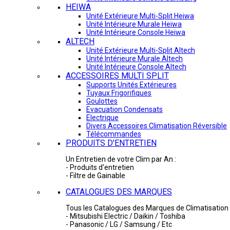
HEIWA
Unité Extérieure Multi-Split Heiwa
Unité Intérieure Murale Heiwa
Unité Intérieure Console Heiwa
ALTECH
Unité Extérieure Multi-Split Altech
Unité Intérieure Murale Altech
Unité Intérieure Console Altech
ACCESSOIRES MULTI SPLIT
Supports Unités Extérieures
Tuyaux Frigorifiques
Goulottes
Evacuation Condensats
Electrique
Divers Accessoires Climatisation Réversible
Télécommandes
PRODUITS D'ENTRETIEN
Un Entretien de votre Clim par An :
- Produits d'entretien
- Filtre de Gainable
CATALOGUES DES MARQUES
Tous les Catalogues des Marques de Climatisation 
- Mitsubishi Electric / Daikin / Toshiba
- Panasonic / LG / Samsung / Etc