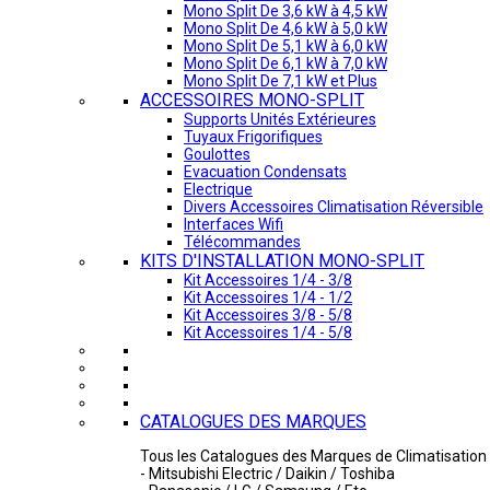
Mono Split De 3,6 kW à 4,5 kW
Mono Split De 4,6 kW à 5,0 kW
Mono Split De 5,1 kW à 6,0 kW
Mono Split De 6,1 kW à 7,0 kW
Mono Split De 7,1 kW et Plus
ACCESSOIRES MONO-SPLIT
Supports Unités Extérieures
Tuyaux Frigorifiques
Goulottes
Evacuation Condensats
Electrique
Divers Accessoires Climatisation Réversible
Interfaces Wifi
Télécommandes
KITS D'INSTALLATION MONO-SPLIT
Kit Accessoires 1/4 - 3/8
Kit Accessoires 1/4 - 1/2
Kit Accessoires 3/8 - 5/8
Kit Accessoires 1/4 - 5/8
CATALOGUES DES MARQUES
Tous les Catalogues des Marques de Climatisation 
- Mitsubishi Electric / Daikin / Toshiba