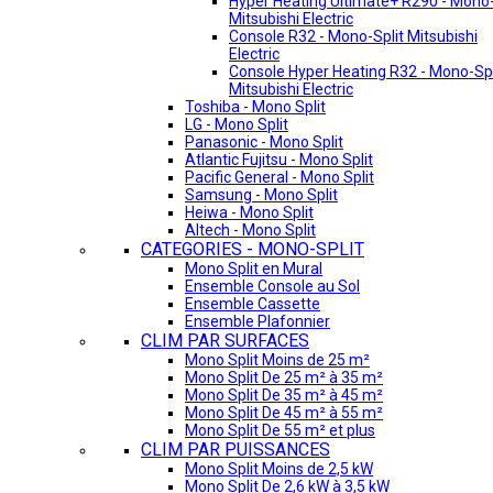
Hyper Heating Ultimate+ R290 - Mono-
Mitsubishi Electric
Console R32 - Mono-Split Mitsubishi
Electric
Console Hyper Heating R32 - Mono-Spl
Mitsubishi Electric
Toshiba - Mono Split
LG - Mono Split
Panasonic - Mono Split
Atlantic Fujitsu - Mono Split
Pacific General - Mono Split
Samsung - Mono Split
Heiwa - Mono Split
Altech - Mono Split
CATEGORIES - MONO-SPLIT
Mono Split en Mural
Ensemble Console au Sol
Ensemble Cassette
Ensemble Plafonnier
CLIM PAR SURFACES
Mono Split Moins de 25 m²
Mono Split De 25 m² à 35 m²
Mono Split De 35 m² à 45 m²
Mono Split De 45 m² à 55 m²
Mono Split De 55 m² et plus
CLIM PAR PUISSANCES
Mono Split Moins de 2,5 kW
Mono Split De 2,6 kW à 3,5 kW