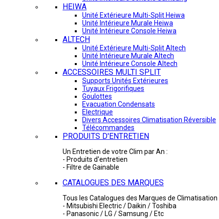
HEIWA
Unité Extérieure Multi-Split Heiwa
Unité Intérieure Murale Heiwa
Unité Intérieure Console Heiwa
ALTECH
Unité Extérieure Multi-Split Altech
Unité Intérieure Murale Altech
Unité Intérieure Console Altech
ACCESSOIRES MULTI SPLIT
Supports Unités Extérieures
Tuyaux Frigorifiques
Goulottes
Evacuation Condensats
Electrique
Divers Accessoires Climatisation Réversible
Télécommandes
PRODUITS D'ENTRETIEN
Un Entretien de votre Clim par An :
- Produits d'entretien
- Filtre de Gainable
CATALOGUES DES MARQUES
Tous les Catalogues des Marques de Climatisation 
- Mitsubishi Electric / Daikin / Toshiba
- Panasonic / LG / Samsung / Etc