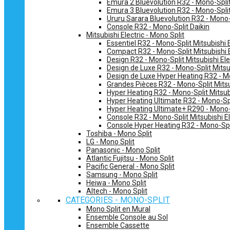
Emura 2 Bluevolution R32 - Mono-Split
Emura 3 Bluevolution R32 - Mono-Split
Ururu Sarara Bluevolution R32 - Mono-
Console R32 - Mono-Split Daikin
Mitsubishi Electric - Mono Split
Essentiel R32 - Mono-Split Mitsubishi E
Compact R32 - Mono-Split Mitsubishi E
Design R32 - Mono-Split Mitsubishi Ele
Design de Luxe R32 - Mono-Split Mitsub
Design de Luxe Hyper Heating R32 - Mo
Grandes Pièces R32 - Mono-Split Mitsub
Hyper Heating R32 - Mono-Split Mitsubi
Hyper Heating Ultimate R32 - Mono-Spli
Hyper Heating Ultimate+ R290 - Mono-S
Console R32 - Mono-Split Mitsubishi El
Console Hyper Heating R32 - Mono-Spli
Toshiba - Mono Split
LG - Mono Split
Panasonic - Mono Split
Atlantic Fujitsu - Mono Split
Pacific General - Mono Split
Samsung - Mono Split
Heiwa - Mono Split
Altech - Mono Split
CATEGORIES - MONO-SPLIT
Mono Split en Mural
Ensemble Console au Sol
Ensemble Cassette