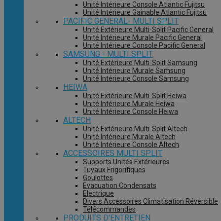
Unité Intérieure Console Atlantic Fujitsu
Unité Intérieure Gainable Atlantic Fujitsu
PACIFIC GENERAL- MULTI SPLIT
Unité Extérieure Multi-Split Pacific General
Unité Intérieure Murale Pacific General
Unité Intérieure Console Pacific General
SAMSUNG - MULTI SPLIT
Unité Extérieure Multi-Split Samsung
Unité Intérieure Murale Samsung
Unité Intérieure Console Samsung
HEIWA
Unité Extérieure Multi-Split Heiwa
Unité Intérieure Murale Heiwa
Unité Intérieure Console Heiwa
ALTECH
Unité Extérieure Multi-Split Altech
Unité Intérieure Murale Altech
Unité Intérieure Console Altech
ACCESSOIRES MULTI SPLIT
Supports Unités Extérieures
Tuyaux Frigorifiques
Goulottes
Evacuation Condensats
Electrique
Divers Accessoires Climatisation Réversible
Télécommandes
PRODUITS D'ENTRETIEN