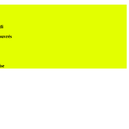
di
 ouvrés
ise