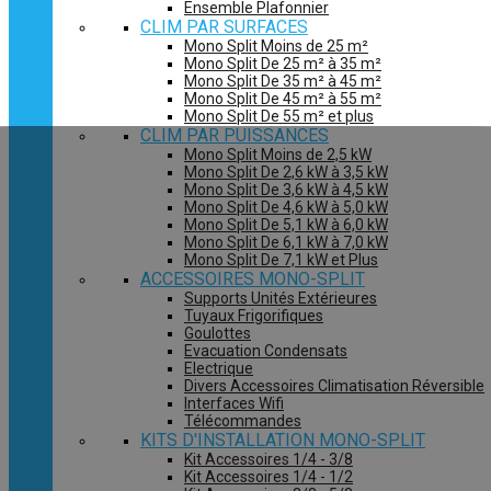
Ensemble Plafonnier
CLIM PAR SURFACES
Mono Split Moins de 25 m²
Mono Split De 25 m² à 35 m²
Mono Split De 35 m² à 45 m²
Mono Split De 45 m² à 55 m²
Mono Split De 55 m² et plus
CLIM PAR PUISSANCES
Mono Split Moins de 2,5 kW
Mono Split De 2,6 kW à 3,5 kW
Mono Split De 3,6 kW à 4,5 kW
Mono Split De 4,6 kW à 5,0 kW
Mono Split De 5,1 kW à 6,0 kW
Mono Split De 6,1 kW à 7,0 kW
Mono Split De 7,1 kW et Plus
ACCESSOIRES MONO-SPLIT
Supports Unités Extérieures
Tuyaux Frigorifiques
Goulottes
Evacuation Condensats
Electrique
Divers Accessoires Climatisation Réversible
Interfaces Wifi
Télécommandes
KITS D'INSTALLATION MONO-SPLIT
Kit Accessoires 1/4 - 3/8
Kit Accessoires 1/4 - 1/2