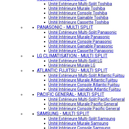
Unité Extérieure Multi-Split Toshiba
Unité Intérieure Murale Toshiba
Unité Intérieure Console Toshiba
Unité Intérieure Gainable Toshiba
Unité Intérieure Cassette Toshiba
PANASONIC - MULTI SPLIT
Unité Extérieure Multi-Split Panasonic
Unité Intérieure Murale Panasonic
Unité Intérieure Console Panasonic
Unité Intérieure Gainable Panasonic
Unité Intérieure Cassette Panasonic
LG CLIMATISATION - MULTI SPLIT
Unité Extérieure Multi-Split LG
Unité Intérieure Murale LG
ATLANTIC FUJITSU - MULTI SPLIT
Unité Extérieure Multi-Split Atlantic Fujitsu
Unité Intérieure Murale Atlantic Fujitsu
Unité Intérieure Console Atlantic Fujitsu
Unité Intérieure Gainable Atlantic Fujitsu
PACIFIC GENERAL- MULTI SPLIT
Unité Extérieure Multi-Split Pacific General
Unité Intérieure Murale Pacific General
Unité Intérieure Console Pacific General
SAMSUNG - MULTI SPLIT
Unité Extérieure Multi-Split Samsung
Unité Intérieure Murale Samsung
Unité Intérieure Console Samsung