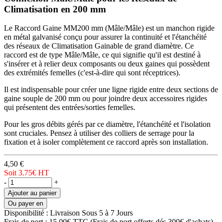
Climatisation en 200 mm
Le Raccord Gaine MM200 mm (Mâle/Mâle) est un manchon rigide
en métal galvanisé conçu pour assurer la continuité et l'étanchéité
des réseaux de Climatisation Gainable de grand diamètre. Ce
raccord est de type Mâle/Mâle, ce qui signifie qu'il est destiné à
s'insérer et à relier deux composants ou deux gaines qui possèdent
des extrémités femelles (c'est-à-dire qui sont réceptrices).
Il est indispensable pour créer une ligne rigide entre deux sections de
gaine souple de 200 mm ou pour joindre deux accessoires rigides
qui présentent des entrées/sorties femelles.
Pour les gros débits gérés par ce diamètre, l'étanchéité et l'isolation
sont cruciales. Pensez à utiliser des colliers de serrage pour la
fixation et à isoler complètement ce raccord après son installation.
4,50 €
Soit 3.75€
HT
-
+
Ajouter au panier
Ou payer en
Disponibilité :
Livraison Sous 5 à 7 Jours
Frais de port :
15,00€ TTC
(Frais de port offerts dés 300€ d'achats)