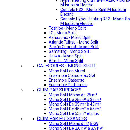
Hyper Heating Ultimate+ R290 - Mono-
Mitsubishi Electric
Console R32 - Mono-Split Mitsubishi
Electric
Console Hyper Heating R32 - Mono-Spl
Mitsubishi Electric
Toshiba - Mono Split
LG - Mono Split
Panasonic - Mono Split
Atlantic Fujitsu - Mono Split
Pacific General - Mono Split
Samsung - Mono Split
Heiwa - Mono Split
Altech - Mono Split
CATEGORIES - MONO-SPLIT
Mono Split en Mural
Ensemble Console au Sol
Ensemble Cassette
Ensemble Plafonnier
CLIM PAR SURFACES
Mono Split Moins de 25 m²
Mono Split De 25 m² à 35 m²
Mono Split De 35 m² à 45 m²
Mono Split De 45 m² à 55 m²
Mono Split De 55 m² et plus
CLIM PAR PUISSANCES
Mono Split Moins de 2,5 kW
Mono Split De 2,6 kW à 3,5 kW