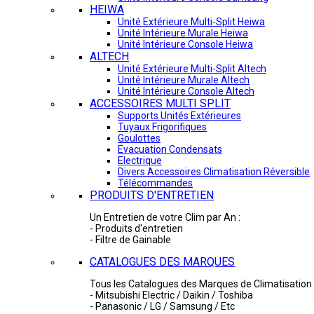
HEIWA
Unité Extérieure Multi-Split Heiwa
Unité Intérieure Murale Heiwa
Unité Intérieure Console Heiwa
ALTECH
Unité Extérieure Multi-Split Altech
Unité Intérieure Murale Altech
Unité Intérieure Console Altech
ACCESSOIRES MULTI SPLIT
Supports Unités Extérieures
Tuyaux Frigorifiques
Goulottes
Evacuation Condensats
Electrique
Divers Accessoires Climatisation Réversible
Télécommandes
PRODUITS D'ENTRETIEN
Un Entretien de votre Clim par An :
- Produits d'entretien
- Filtre de Gainable
CATALOGUES DES MARQUES
Tous les Catalogues des Marques de Climatisation 
- Mitsubishi Electric / Daikin / Toshiba
- Panasonic / LG / Samsung / Etc