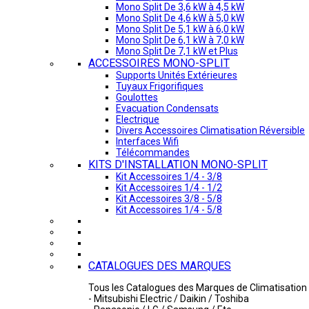
Mono Split De 3,6 kW à 4,5 kW
Mono Split De 4,6 kW à 5,0 kW
Mono Split De 5,1 kW à 6,0 kW
Mono Split De 6,1 kW à 7,0 kW
Mono Split De 7,1 kW et Plus
ACCESSOIRES MONO-SPLIT
Supports Unités Extérieures
Tuyaux Frigorifiques
Goulottes
Evacuation Condensats
Electrique
Divers Accessoires Climatisation Réversible
Interfaces Wifi
Télécommandes
KITS D'INSTALLATION MONO-SPLIT
Kit Accessoires 1/4 - 3/8
Kit Accessoires 1/4 - 1/2
Kit Accessoires 3/8 - 5/8
Kit Accessoires 1/4 - 5/8
CATALOGUES DES MARQUES
Tous les Catalogues des Marques de Climatisation 
- Mitsubishi Electric / Daikin / Toshiba