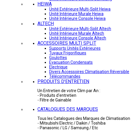
HEIWA
Unité Extérieure Multi-Split Heiwa
Unité Intérieure Murale Heiwa
Unité Intérieure Console Heiwa
ALTECH
Unité Extérieure Multi-Split Altech
Unité Intérieure Murale Altech
Unité Intérieure Console Altech
ACCESSOIRES MULTI SPLIT
Supports Unités Extérieures
Tuyaux Frigorifiques
Goulottes
Evacuation Condensats
Electrique
Divers Accessoires Climatisation Réversible
Télécommandes
PRODUITS D'ENTRETIEN
Un Entretien de votre Clim par An :
- Produits d'entretien
- Filtre de Gainable
CATALOGUES DES MARQUES
Tous les Catalogues des Marques de Climatisation 
- Mitsubishi Electric / Daikin / Toshiba
- Panasonic / LG / Samsung / Etc