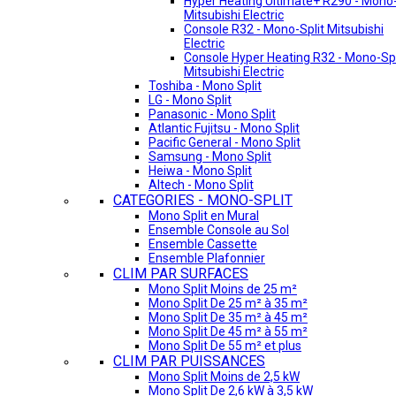
Hyper Heating Ultimate+ R290 - Mono-
Mitsubishi Electric
Console R32 - Mono-Split Mitsubishi
Electric
Console Hyper Heating R32 - Mono-Spl
Mitsubishi Electric
Toshiba - Mono Split
LG - Mono Split
Panasonic - Mono Split
Atlantic Fujitsu - Mono Split
Pacific General - Mono Split
Samsung - Mono Split
Heiwa - Mono Split
Altech - Mono Split
CATEGORIES - MONO-SPLIT
Mono Split en Mural
Ensemble Console au Sol
Ensemble Cassette
Ensemble Plafonnier
CLIM PAR SURFACES
Mono Split Moins de 25 m²
Mono Split De 25 m² à 35 m²
Mono Split De 35 m² à 45 m²
Mono Split De 45 m² à 55 m²
Mono Split De 55 m² et plus
CLIM PAR PUISSANCES
Mono Split Moins de 2,5 kW
Mono Split De 2,6 kW à 3,5 kW