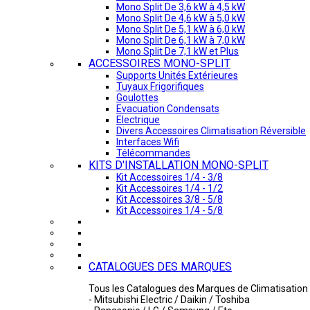
Mono Split De 3,6 kW à 4,5 kW
Mono Split De 4,6 kW à 5,0 kW
Mono Split De 5,1 kW à 6,0 kW
Mono Split De 6,1 kW à 7,0 kW
Mono Split De 7,1 kW et Plus
ACCESSOIRES MONO-SPLIT
Supports Unités Extérieures
Tuyaux Frigorifiques
Goulottes
Evacuation Condensats
Electrique
Divers Accessoires Climatisation Réversible
Interfaces Wifi
Télécommandes
KITS D'INSTALLATION MONO-SPLIT
Kit Accessoires 1/4 - 3/8
Kit Accessoires 1/4 - 1/2
Kit Accessoires 3/8 - 5/8
Kit Accessoires 1/4 - 5/8
CATALOGUES DES MARQUES
Tous les Catalogues des Marques de Climatisation 
- Mitsubishi Electric / Daikin / Toshiba