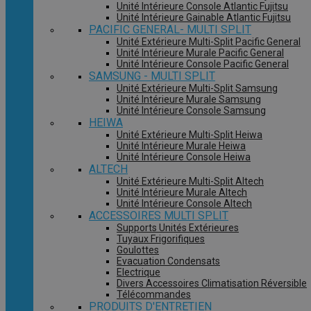
Unité Intérieure Console Atlantic Fujitsu
Unité Intérieure Gainable Atlantic Fujitsu
PACIFIC GENERAL- MULTI SPLIT
Unité Extérieure Multi-Split Pacific General
Unité Intérieure Murale Pacific General
Unité Intérieure Console Pacific General
SAMSUNG - MULTI SPLIT
Unité Extérieure Multi-Split Samsung
Unité Intérieure Murale Samsung
Unité Intérieure Console Samsung
HEIWA
Unité Extérieure Multi-Split Heiwa
Unité Intérieure Murale Heiwa
Unité Intérieure Console Heiwa
ALTECH
Unité Extérieure Multi-Split Altech
Unité Intérieure Murale Altech
Unité Intérieure Console Altech
ACCESSOIRES MULTI SPLIT
Supports Unités Extérieures
Tuyaux Frigorifiques
Goulottes
Evacuation Condensats
Electrique
Divers Accessoires Climatisation Réversible
Télécommandes
PRODUITS D'ENTRETIEN