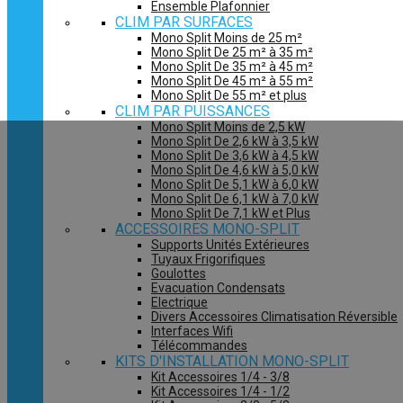
Ensemble Plafonnier
CLIM PAR SURFACES
Mono Split Moins de 25 m²
Mono Split De 25 m² à 35 m²
Mono Split De 35 m² à 45 m²
Mono Split De 45 m² à 55 m²
Mono Split De 55 m² et plus
CLIM PAR PUISSANCES
Mono Split Moins de 2,5 kW
Mono Split De 2,6 kW à 3,5 kW
Mono Split De 3,6 kW à 4,5 kW
Mono Split De 4,6 kW à 5,0 kW
Mono Split De 5,1 kW à 6,0 kW
Mono Split De 6,1 kW à 7,0 kW
Mono Split De 7,1 kW et Plus
ACCESSOIRES MONO-SPLIT
Supports Unités Extérieures
Tuyaux Frigorifiques
Goulottes
Evacuation Condensats
Electrique
Divers Accessoires Climatisation Réversible
Interfaces Wifi
Télécommandes
KITS D'INSTALLATION MONO-SPLIT
Kit Accessoires 1/4 - 3/8
Kit Accessoires 1/4 - 1/2