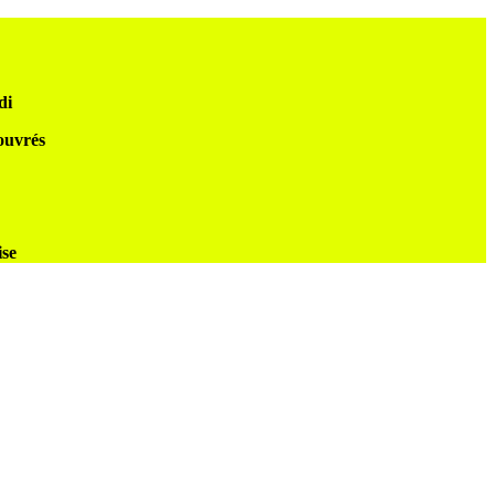
di
 ouvrés
ise