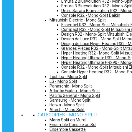
Emura 2 Bluevolution R32 - Mono-Split
Emura 3 Bluevolution R32 - Mono-Split
Ururu Sarara Bluevolution R32 - Mono-
Console R32 - Mono-Split Daikin
Mitsubishi Electric - Mono Split
Essentiel R32 - Mono-Split Mitsubishi E
Compact R32 - Mono-Split Mitsubishi E
Design R32 - Mono-Split Mitsubishi Ele
Design de Luxe R32 - Mono-Split Mitsub
Design de Luxe Hyper Heating R32 - Mo
Grandes Pièces R32 - Mono-Split Mitsub
Hyper Heating R32 - Mono-Split Mitsubi
Hyper Heating Ultimate R32 - Mono-Spli
Hyper Heating Ultimate+ R290 - Mono-S
Console R32 - Mono-Split Mitsubishi El
Console Hyper Heating R32 - Mono-Spli
Toshiba - Mono Split
LG - Mono Split
Panasonic - Mono Split
Atlantic Fujitsu - Mono Split
Pacific General - Mono Split
Samsung - Mono Split
Heiwa - Mono Split
Altech - Mono Split
CATEGORIES - MONO-SPLIT
Mono Split en Mural
Ensemble Console au Sol
Ensemble Cassette