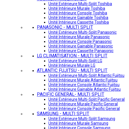
Unité Extérieure Multi-Split Toshiba
Unité Intérieure Murale Toshiba
Unité Intérieure Console Toshiba
Unité Intérieure Gainable Toshiba
Unité Intérieure Cassette Toshiba
PANASONIC - MULTI SPLIT
Unité Extérieure Multi-Split Panasonic
Unité Intérieure Murale Panasonic
Unité Intérieure Console Panasonic
Unité Intérieure Gainable Panasonic
Unité Intérieure Cassette Panasonic
LG CLIMATISATION - MULTI SPLIT
Unité Extérieure Multi-Split LG
Unité Intérieure Murale LG
ATLANTIC FUJITSU - MULTI SPLIT
Unité Extérieure Multi-Split Atlantic Fujitsu
Unité Intérieure Murale Atlantic Fujitsu
Unité Intérieure Console Atlantic Fujitsu
Unité Intérieure Gainable Atlantic Fujitsu
PACIFIC GENERAL- MULTI SPLIT
Unité Extérieure Multi-Split Pacific General
Unité Intérieure Murale Pacific General
Unité Intérieure Console Pacific General
SAMSUNG - MULTI SPLIT
Unité Extérieure Multi-Split Samsung
Unité Intérieure Murale Samsung
Unité Intérieure Console Samsung