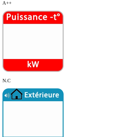
A++
N.C