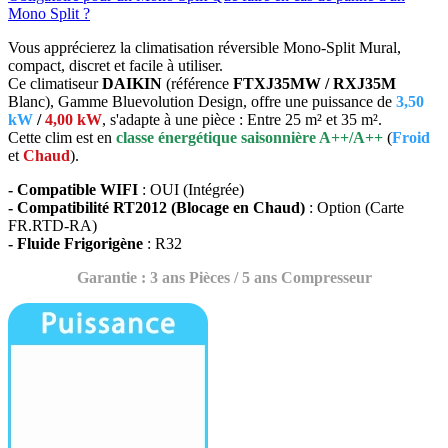
Mono Split ?
Vous apprécierez la climatisation réversible Mono-Split Mural,
compact, discret et facile à utiliser.
Ce climatiseur
DAIKIN
(référence
FTXJ35MW / RXJ35M
Blanc), Gamme Bluevolution Design, offre une puissance de
3,50
kW
/
4,00 kW
, s'adapte à une pièce : Entre 25 m² et 35 m².
Cette clim est en
classe énergétique saisonnière A++/A++
(
Froid
et
Chaud
).
- Compatible WIFI
: OUI (Intégrée)
- Compatibilité RT2012 (Blocage en Chaud)
: Option (Carte
FR.RTD-RA)
- Fluide Frigorigène
: R32
Garantie : 3 ans Pièces / 5 ans Compresseur