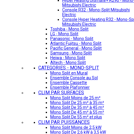
Hyper Heating Ultimate+ R290 - Mono-
Mitsubishi Electric
Console R32 - Mono-Split Mitsubishi
Electric
Console Hyper Heating R32 - Mono-Spl
Mitsubishi Electric
Toshiba - Mono Split
LG - Mono Split
Panasonic - Mono Split
Atlantic Fujitsu - Mono Split
Pacific General - Mono Split
Samsung - Mono Split
Heiwa - Mono Split
Altech - Mono Split
CATEGORIES - MONO-SPLIT
Mono Split en Mural
Ensemble Console au Sol
Ensemble Cassette
Ensemble Plafonnier
CLIM PAR SURFACES
Mono Split Moins de 25 m²
Mono Split De 25 m² à 35 m²
Mono Split De 35 m² à 45 m²
Mono Split De 45 m² à 55 m²
Mono Split De 55 m² et plus
CLIM PAR PUISSANCES
Mono Split Moins de 2,5 kW
Mono Split De 2,6 kW à 3,5 kW