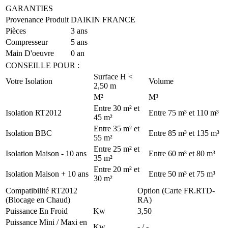
GARANTIES
Provenance Produit
DAIKIN FRANCE
Pièces
3 ans
Compresseur
5 ans
Main D'oeuvre
0 an
CONSEILLE POUR :
Surface H <
Votre Isolation
Volume
2,50 m
M²
M³
Entre 30 m² et
Isolation RT2012
Entre 75 m³ et 110 m³
45 m²
Entre 35 m² et
Isolation BBC
Entre 85 m³ et 135 m³
55 m²
Entre 25 m² et
Isolation Maison - 10 ans
Entre 60 m³ et 80 m³
35 m²
Entre 20 m² et
Isolation Maison + 10 ans
Entre 50 m³ et 75 m³
30 m²
Compatibilité RT2012
Option (Carte FR.RTD-
(Blocage en Chaud)
RA)
Puissance En Froid
Kw
3,50
Puissance Mini / Maxi en
Kw
- / -