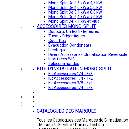
Mono Split De 3,6 kW à 4,5 kW
Mono Split De 4,6 kW à 5,0 kW
Mono Split De 5,1 kW à 6,0 kW
Mono Split De 6,1 kW à 7,0 kW
Mono Split De 7,1 kW et Plus
ACCESSOIRES MONO-SPLIT
Supports Unités Extérieures
Tuyaux Frigorifiques
Goulottes
Evacuation Condensats
Electrique
Divers Accessoires Climatisation Réversible
Interfaces Wifi
Télécommandes
KITS D'INSTALLATION MONO-SPLIT
Kit Accessoires 1/4 - 3/8
Kit Accessoires 1/4 - 1/2
Kit Accessoires 3/8 - 5/8
Kit Accessoires 1/4 - 5/8
CATALOGUES DES MARQUES
Tous les Catalogues des Marques de Climatisation 
- Mitsubishi Electric / Daikin / Toshiba