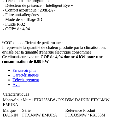
- Télécommande programmable
- Détecteur de présence « Intelligent Eye »
- Confort acoustique : 20dB(A)
- Filtre anti-allergènes
- Mode de soufflage 3D
- Fluide R-32
-
COP* de 4,04
*COP ou coefficient de performance
Il représente la quantité de chaleur produite par la climatisation,
divisée par la quantité d'énergie électrique consommée.
Ce climatiseur avec un
COP de 4,04 donne 4 kW pour une
consommation de 0.99 kW
En savoir plus
Caractéristiques
Téléchargement
Avis
Caractéristiques
Mono-Split Mural FTXJ35MW / RXJ35M DAIKIN FTXJ-MW
EMURA
Marque
Série
Référence Produit
DAIKIN
FTXJ-MW EMURA
FTXJ35MW / RXJ35M