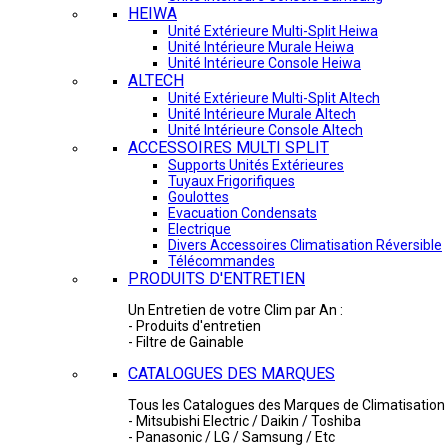
HEIWA
Unité Extérieure Multi-Split Heiwa
Unité Intérieure Murale Heiwa
Unité Intérieure Console Heiwa
ALTECH
Unité Extérieure Multi-Split Altech
Unité Intérieure Murale Altech
Unité Intérieure Console Altech
ACCESSOIRES MULTI SPLIT
Supports Unités Extérieures
Tuyaux Frigorifiques
Goulottes
Evacuation Condensats
Electrique
Divers Accessoires Climatisation Réversible
Télécommandes
PRODUITS D'ENTRETIEN
Un Entretien de votre Clim par An :
- Produits d'entretien
- Filtre de Gainable
CATALOGUES DES MARQUES
Tous les Catalogues des Marques de Climatisation 
- Mitsubishi Electric / Daikin / Toshiba
- Panasonic / LG / Samsung / Etc