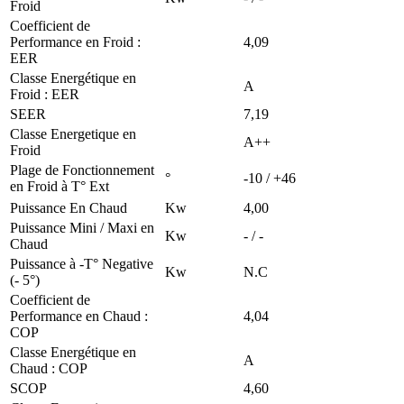
Froid
Coefficient de
Performance en Froid :
4,09
EER
Classe Energétique en
A
Froid : EER
SEER
7,19
Classe Energetique en
A++
Froid
Plage de Fonctionnement
°
-10 / +46
en Froid à T° Ext
Puissance En Chaud
Kw
4,00
Puissance Mini / Maxi en
Kw
- / -
Chaud
Puissance à -T° Negative
Kw
N.C
(- 5°)
Coefficient de
Performance en Chaud :
4,04
COP
Classe Energétique en
A
Chaud : COP
SCOP
4,60