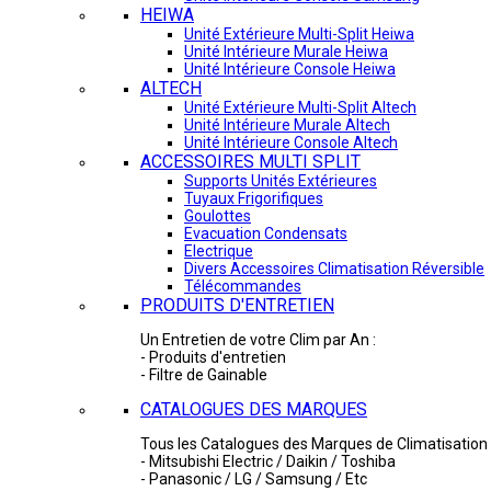
HEIWA
Unité Extérieure Multi-Split Heiwa
Unité Intérieure Murale Heiwa
Unité Intérieure Console Heiwa
ALTECH
Unité Extérieure Multi-Split Altech
Unité Intérieure Murale Altech
Unité Intérieure Console Altech
ACCESSOIRES MULTI SPLIT
Supports Unités Extérieures
Tuyaux Frigorifiques
Goulottes
Evacuation Condensats
Electrique
Divers Accessoires Climatisation Réversible
Télécommandes
PRODUITS D'ENTRETIEN
Un Entretien de votre Clim par An :
- Produits d'entretien
- Filtre de Gainable
CATALOGUES DES MARQUES
Tous les Catalogues des Marques de Climatisation 
- Mitsubishi Electric / Daikin / Toshiba
- Panasonic / LG / Samsung / Etc