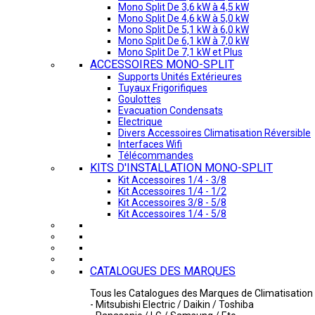
Mono Split De 3,6 kW à 4,5 kW
Mono Split De 4,6 kW à 5,0 kW
Mono Split De 5,1 kW à 6,0 kW
Mono Split De 6,1 kW à 7,0 kW
Mono Split De 7,1 kW et Plus
ACCESSOIRES MONO-SPLIT
Supports Unités Extérieures
Tuyaux Frigorifiques
Goulottes
Evacuation Condensats
Electrique
Divers Accessoires Climatisation Réversible
Interfaces Wifi
Télécommandes
KITS D'INSTALLATION MONO-SPLIT
Kit Accessoires 1/4 - 3/8
Kit Accessoires 1/4 - 1/2
Kit Accessoires 3/8 - 5/8
Kit Accessoires 1/4 - 5/8
CATALOGUES DES MARQUES
Tous les Catalogues des Marques de Climatisation 
- Mitsubishi Electric / Daikin / Toshiba