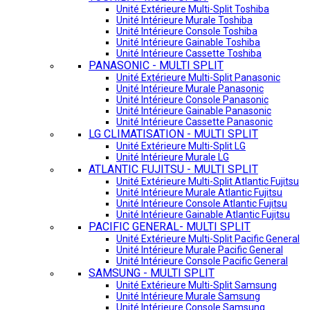
Unité Extérieure Multi-Split Toshiba
Unité Intérieure Murale Toshiba
Unité Intérieure Console Toshiba
Unité Intérieure Gainable Toshiba
Unité Intérieure Cassette Toshiba
PANASONIC - MULTI SPLIT
Unité Extérieure Multi-Split Panasonic
Unité Intérieure Murale Panasonic
Unité Intérieure Console Panasonic
Unité Intérieure Gainable Panasonic
Unité Intérieure Cassette Panasonic
LG CLIMATISATION - MULTI SPLIT
Unité Extérieure Multi-Split LG
Unité Intérieure Murale LG
ATLANTIC FUJITSU - MULTI SPLIT
Unité Extérieure Multi-Split Atlantic Fujitsu
Unité Intérieure Murale Atlantic Fujitsu
Unité Intérieure Console Atlantic Fujitsu
Unité Intérieure Gainable Atlantic Fujitsu
PACIFIC GENERAL- MULTI SPLIT
Unité Extérieure Multi-Split Pacific General
Unité Intérieure Murale Pacific General
Unité Intérieure Console Pacific General
SAMSUNG - MULTI SPLIT
Unité Extérieure Multi-Split Samsung
Unité Intérieure Murale Samsung
Unité Intérieure Console Samsung