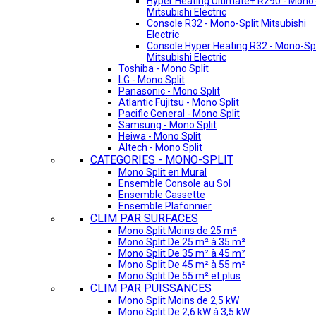
Hyper Heating Ultimate+ R290 - Mono-
Mitsubishi Electric
Console R32 - Mono-Split Mitsubishi
Electric
Console Hyper Heating R32 - Mono-Spl
Mitsubishi Electric
Toshiba - Mono Split
LG - Mono Split
Panasonic - Mono Split
Atlantic Fujitsu - Mono Split
Pacific General - Mono Split
Samsung - Mono Split
Heiwa - Mono Split
Altech - Mono Split
CATEGORIES - MONO-SPLIT
Mono Split en Mural
Ensemble Console au Sol
Ensemble Cassette
Ensemble Plafonnier
CLIM PAR SURFACES
Mono Split Moins de 25 m²
Mono Split De 25 m² à 35 m²
Mono Split De 35 m² à 45 m²
Mono Split De 45 m² à 55 m²
Mono Split De 55 m² et plus
CLIM PAR PUISSANCES
Mono Split Moins de 2,5 kW
Mono Split De 2,6 kW à 3,5 kW