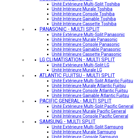
Unité Extérieure Multi-Split Toshiba
Unité Intérieure Murale Toshiba
Unité Intérieure Console Toshiba
Unité Intérieure Gainable Toshiba
Unité Intérieure Cassette Toshiba
PANASONIC - MULTI SPLIT
Unité Extérieure Multi-Split Panasonic
Unité Intérieure Murale Panasonic
Unité Intérieure Console Panasonic
Unité Intérieure Gainable Panasonic
Unité Intérieure Cassette Panasonic
LG CLIMATISATION - MULTI SPLIT
Unité Extérieure Multi-Split LG
Unité Intérieure Murale LG
ATLANTIC FUJITSU - MULTI SPLIT
Unité Extérieure Multi-Split Atlantic Fujitsu
Unité Intérieure Murale Atlantic Fujitsu
Unité Intérieure Console Atlantic Fujitsu
Unité Intérieure Gainable Atlantic Fujitsu
PACIFIC GENERAL- MULTI SPLIT
Unité Extérieure Multi-Split Pacific General
Unité Intérieure Murale Pacific General
Unité Intérieure Console Pacific General
SAMSUNG - MULTI SPLIT
Unité Extérieure Multi-Split Samsung
Unité Intérieure Murale Samsung
Unité Intérieure Console Samsung