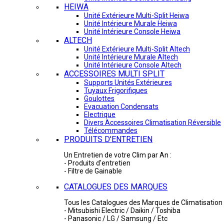
HEIWA
Unité Extérieure Multi-Split Heiwa
Unité Intérieure Murale Heiwa
Unité Intérieure Console Heiwa
ALTECH
Unité Extérieure Multi-Split Altech
Unité Intérieure Murale Altech
Unité Intérieure Console Altech
ACCESSOIRES MULTI SPLIT
Supports Unités Extérieures
Tuyaux Frigorifiques
Goulottes
Evacuation Condensats
Electrique
Divers Accessoires Climatisation Réversible
Télécommandes
PRODUITS D'ENTRETIEN
Un Entretien de votre Clim par An :
- Produits d'entretien
- Filtre de Gainable
CATALOGUES DES MARQUES
Tous les Catalogues des Marques de Climatisation 
- Mitsubishi Electric / Daikin / Toshiba
- Panasonic / LG / Samsung / Etc