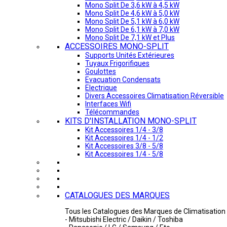
Mono Split De 3,6 kW à 4,5 kW
Mono Split De 4,6 kW à 5,0 kW
Mono Split De 5,1 kW à 6,0 kW
Mono Split De 6,1 kW à 7,0 kW
Mono Split De 7,1 kW et Plus
ACCESSOIRES MONO-SPLIT
Supports Unités Extérieures
Tuyaux Frigorifiques
Goulottes
Evacuation Condensats
Electrique
Divers Accessoires Climatisation Réversible
Interfaces Wifi
Télécommandes
KITS D'INSTALLATION MONO-SPLIT
Kit Accessoires 1/4 - 3/8
Kit Accessoires 1/4 - 1/2
Kit Accessoires 3/8 - 5/8
Kit Accessoires 1/4 - 5/8
CATALOGUES DES MARQUES
Tous les Catalogues des Marques de Climatisation 
- Mitsubishi Electric / Daikin / Toshiba