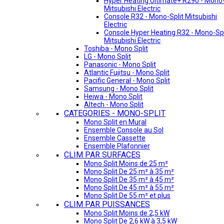
Hyper Heating Ultimate+ R290 - Mono-
Mitsubishi Electric
Console R32 - Mono-Split Mitsubishi
Electric
Console Hyper Heating R32 - Mono-Spl
Mitsubishi Electric
Toshiba - Mono Split
LG - Mono Split
Panasonic - Mono Split
Atlantic Fujitsu - Mono Split
Pacific General - Mono Split
Samsung - Mono Split
Heiwa - Mono Split
Altech - Mono Split
CATEGORIES - MONO-SPLIT
Mono Split en Mural
Ensemble Console au Sol
Ensemble Cassette
Ensemble Plafonnier
CLIM PAR SURFACES
Mono Split Moins de 25 m²
Mono Split De 25 m² à 35 m²
Mono Split De 35 m² à 45 m²
Mono Split De 45 m² à 55 m²
Mono Split De 55 m² et plus
CLIM PAR PUISSANCES
Mono Split Moins de 2,5 kW
Mono Split De 2,6 kW à 3,5 kW