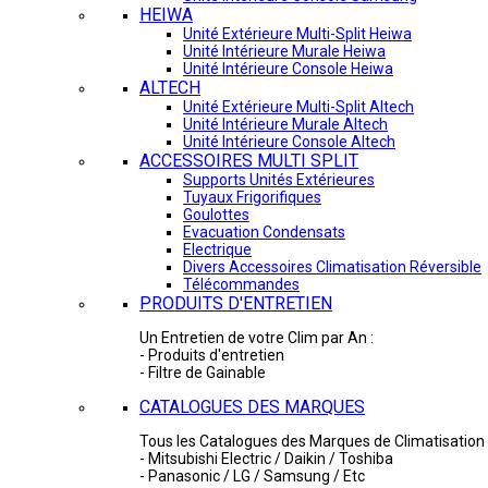
HEIWA
Unité Extérieure Multi-Split Heiwa
Unité Intérieure Murale Heiwa
Unité Intérieure Console Heiwa
ALTECH
Unité Extérieure Multi-Split Altech
Unité Intérieure Murale Altech
Unité Intérieure Console Altech
ACCESSOIRES MULTI SPLIT
Supports Unités Extérieures
Tuyaux Frigorifiques
Goulottes
Evacuation Condensats
Electrique
Divers Accessoires Climatisation Réversible
Télécommandes
PRODUITS D'ENTRETIEN
Un Entretien de votre Clim par An :
- Produits d'entretien
- Filtre de Gainable
CATALOGUES DES MARQUES
Tous les Catalogues des Marques de Climatisation 
- Mitsubishi Electric / Daikin / Toshiba
- Panasonic / LG / Samsung / Etc