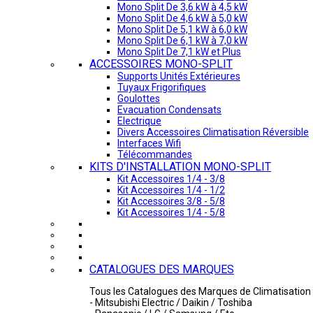
Mono Split De 3,6 kW à 4,5 kW
Mono Split De 4,6 kW à 5,0 kW
Mono Split De 5,1 kW à 6,0 kW
Mono Split De 6,1 kW à 7,0 kW
Mono Split De 7,1 kW et Plus
ACCESSOIRES MONO-SPLIT
Supports Unités Extérieures
Tuyaux Frigorifiques
Goulottes
Evacuation Condensats
Electrique
Divers Accessoires Climatisation Réversible
Interfaces Wifi
Télécommandes
KITS D'INSTALLATION MONO-SPLIT
Kit Accessoires 1/4 - 3/8
Kit Accessoires 1/4 - 1/2
Kit Accessoires 3/8 - 5/8
Kit Accessoires 1/4 - 5/8
CATALOGUES DES MARQUES
Tous les Catalogues des Marques de Climatisation 
- Mitsubishi Electric / Daikin / Toshiba