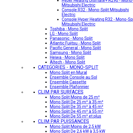
Hyper Heating Ultimate+ R290 - Mono-
Mitsubishi Electric
Console R32 - Mono-Split Mitsubishi
Electric
Console Hyper Heating R32 - Mono-Spl
Mitsubishi Electric
Toshiba - Mono Split
LG - Mono Split
Panasonic - Mono Split
Atlantic Fujitsu - Mono Split
Pacific General - Mono Split
Samsung - Mono Split
Heiwa - Mono Split
Altech - Mono Split
CATEGORIES - MONO-SPLIT
Mono Split en Mural
Ensemble Console au Sol
Ensemble Cassette
Ensemble Plafonnier
CLIM PAR SURFACES
Mono Split Moins de 25 m²
Mono Split De 25 m² à 35 m²
Mono Split De 35 m² à 45 m²
Mono Split De 45 m² à 55 m²
Mono Split De 55 m² et plus
CLIM PAR PUISSANCES
Mono Split Moins de 2,5 kW
Mono Split De 2,6 kW à 3,5 kW