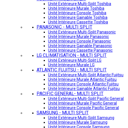
Unité Extérieure Multi-Split Toshiba
Unité Intérieure Murale Toshiba
Unité Intérieure Console Toshiba
Unité Intérieure Gainable Toshiba
Unité Intérieure Cassette Toshiba
PANASONIC - MULTI SPLIT
Unité Extérieure Multi-Split Panasonic
Unité Intérieure Murale Panasonic
Unité Intérieure Console Panasonic
Unité Intérieure Gainable Panasonic
Unité Intérieure Cassette Panasonic
LG CLIMATISATION - MULTI SPLIT
Unité Extérieure Multi-Split LG
Unité Intérieure Murale LG
ATLANTIC FUJITSU - MULTI SPLIT
Unité Extérieure Multi-Split Atlantic Fujitsu
Unité Intérieure Murale Atlantic Fujitsu
Unité Intérieure Console Atlantic Fujitsu
Unité Intérieure Gainable Atlantic Fujitsu
PACIFIC GENERAL- MULTI SPLIT
Unité Extérieure Multi-Split Pacific General
Unité Intérieure Murale Pacific General
Unité Intérieure Console Pacific General
SAMSUNG - MULTI SPLIT
Unité Extérieure Multi-Split Samsung
Unité Intérieure Murale Samsung
Unité Intérieure Console Samsung