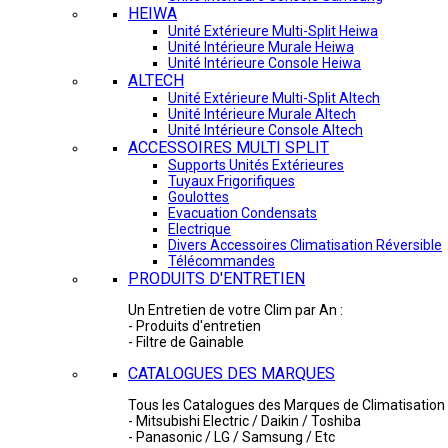
HEIWA
Unité Extérieure Multi-Split Heiwa
Unité Intérieure Murale Heiwa
Unité Intérieure Console Heiwa
ALTECH
Unité Extérieure Multi-Split Altech
Unité Intérieure Murale Altech
Unité Intérieure Console Altech
ACCESSOIRES MULTI SPLIT
Supports Unités Extérieures
Tuyaux Frigorifiques
Goulottes
Evacuation Condensats
Electrique
Divers Accessoires Climatisation Réversible
Télécommandes
PRODUITS D'ENTRETIEN
Un Entretien de votre Clim par An :
- Produits d'entretien
- Filtre de Gainable
CATALOGUES DES MARQUES
Tous les Catalogues des Marques de Climatisation 
- Mitsubishi Electric / Daikin / Toshiba
- Panasonic / LG / Samsung / Etc