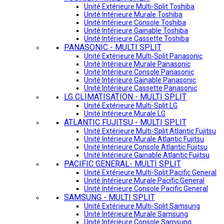
Unité Extérieure Multi-Split Toshiba
Unité Intérieure Murale Toshiba
Unité Intérieure Console Toshiba
Unité Intérieure Gainable Toshiba
Unité Intérieure Cassette Toshiba
PANASONIC - MULTI SPLIT
Unité Extérieure Multi-Split Panasonic
Unité Intérieure Murale Panasonic
Unité Intérieure Console Panasonic
Unité Intérieure Gainable Panasonic
Unité Intérieure Cassette Panasonic
LG CLIMATISATION - MULTI SPLIT
Unité Extérieure Multi-Split LG
Unité Intérieure Murale LG
ATLANTIC FUJITSU - MULTI SPLIT
Unité Extérieure Multi-Split Atlantic Fujitsu
Unité Intérieure Murale Atlantic Fujitsu
Unité Intérieure Console Atlantic Fujitsu
Unité Intérieure Gainable Atlantic Fujitsu
PACIFIC GENERAL- MULTI SPLIT
Unité Extérieure Multi-Split Pacific General
Unité Intérieure Murale Pacific General
Unité Intérieure Console Pacific General
SAMSUNG - MULTI SPLIT
Unité Extérieure Multi-Split Samsung
Unité Intérieure Murale Samsung
Unité Intérieure Console Samsung