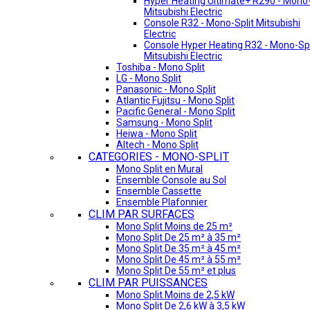
Hyper Heating Ultimate+ R290 - Mono-
Mitsubishi Electric
Console R32 - Mono-Split Mitsubishi
Electric
Console Hyper Heating R32 - Mono-Spl
Mitsubishi Electric
Toshiba - Mono Split
LG - Mono Split
Panasonic - Mono Split
Atlantic Fujitsu - Mono Split
Pacific General - Mono Split
Samsung - Mono Split
Heiwa - Mono Split
Altech - Mono Split
CATEGORIES - MONO-SPLIT
Mono Split en Mural
Ensemble Console au Sol
Ensemble Cassette
Ensemble Plafonnier
CLIM PAR SURFACES
Mono Split Moins de 25 m²
Mono Split De 25 m² à 35 m²
Mono Split De 35 m² à 45 m²
Mono Split De 45 m² à 55 m²
Mono Split De 55 m² et plus
CLIM PAR PUISSANCES
Mono Split Moins de 2,5 kW
Mono Split De 2,6 kW à 3,5 kW