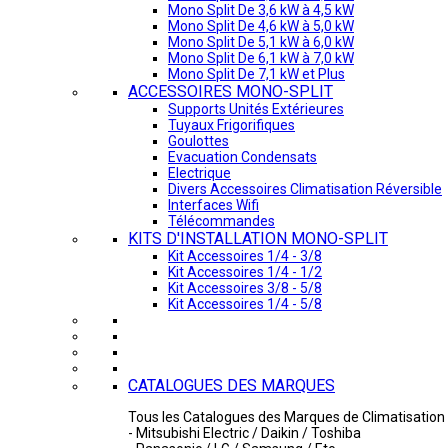
Mono Split De 3,6 kW à 4,5 kW
Mono Split De 4,6 kW à 5,0 kW
Mono Split De 5,1 kW à 6,0 kW
Mono Split De 6,1 kW à 7,0 kW
Mono Split De 7,1 kW et Plus
ACCESSOIRES MONO-SPLIT
Supports Unités Extérieures
Tuyaux Frigorifiques
Goulottes
Evacuation Condensats
Electrique
Divers Accessoires Climatisation Réversible
Interfaces Wifi
Télécommandes
KITS D'INSTALLATION MONO-SPLIT
Kit Accessoires 1/4 - 3/8
Kit Accessoires 1/4 - 1/2
Kit Accessoires 3/8 - 5/8
Kit Accessoires 1/4 - 5/8
CATALOGUES DES MARQUES
Tous les Catalogues des Marques de Climatisation 
- Mitsubishi Electric / Daikin / Toshiba