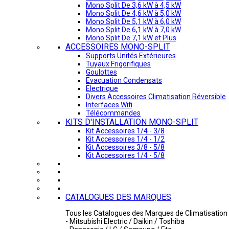
Mono Split De 3,6 kW à 4,5 kW
Mono Split De 4,6 kW à 5,0 kW
Mono Split De 5,1 kW à 6,0 kW
Mono Split De 6,1 kW à 7,0 kW
Mono Split De 7,1 kW et Plus
ACCESSOIRES MONO-SPLIT
Supports Unités Extérieures
Tuyaux Frigorifiques
Goulottes
Evacuation Condensats
Electrique
Divers Accessoires Climatisation Réversible
Interfaces Wifi
Télécommandes
KITS D'INSTALLATION MONO-SPLIT
Kit Accessoires 1/4 - 3/8
Kit Accessoires 1/4 - 1/2
Kit Accessoires 3/8 - 5/8
Kit Accessoires 1/4 - 5/8
CATALOGUES DES MARQUES
Tous les Catalogues des Marques de Climatisation 
- Mitsubishi Electric / Daikin / Toshiba