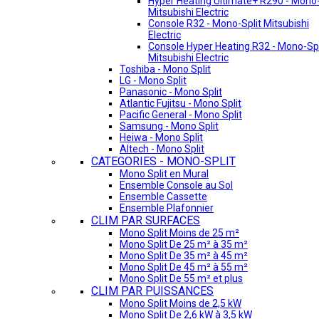
Hyper Heating Ultimate+ R290 - Mono-
Mitsubishi Electric
Console R32 - Mono-Split Mitsubishi
Electric
Console Hyper Heating R32 - Mono-Spl
Mitsubishi Electric
Toshiba - Mono Split
LG - Mono Split
Panasonic - Mono Split
Atlantic Fujitsu - Mono Split
Pacific General - Mono Split
Samsung - Mono Split
Heiwa - Mono Split
Altech - Mono Split
CATEGORIES - MONO-SPLIT
Mono Split en Mural
Ensemble Console au Sol
Ensemble Cassette
Ensemble Plafonnier
CLIM PAR SURFACES
Mono Split Moins de 25 m²
Mono Split De 25 m² à 35 m²
Mono Split De 35 m² à 45 m²
Mono Split De 45 m² à 55 m²
Mono Split De 55 m² et plus
CLIM PAR PUISSANCES
Mono Split Moins de 2,5 kW
Mono Split De 2,6 kW à 3,5 kW