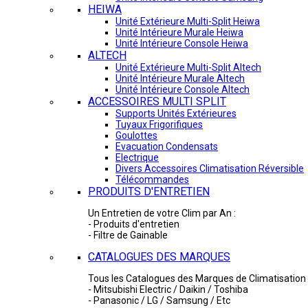
HEIWA
Unité Extérieure Multi-Split Heiwa
Unité Intérieure Murale Heiwa
Unité Intérieure Console Heiwa
ALTECH
Unité Extérieure Multi-Split Altech
Unité Intérieure Murale Altech
Unité Intérieure Console Altech
ACCESSOIRES MULTI SPLIT
Supports Unités Extérieures
Tuyaux Frigorifiques
Goulottes
Evacuation Condensats
Electrique
Divers Accessoires Climatisation Réversible
Télécommandes
PRODUITS D'ENTRETIEN
Un Entretien de votre Clim par An :
- Produits d'entretien
- Filtre de Gainable
CATALOGUES DES MARQUES
Tous les Catalogues des Marques de Climatisation 
- Mitsubishi Electric / Daikin / Toshiba
- Panasonic / LG / Samsung / Etc