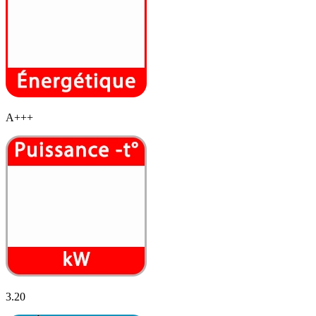
A+++
3.20