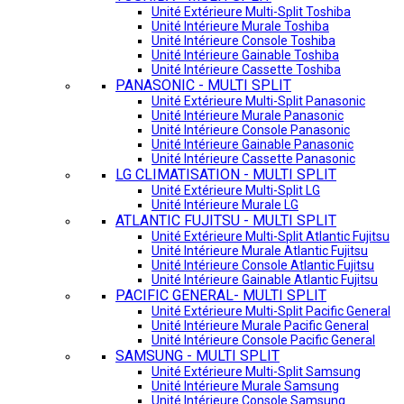
Unité Extérieure Multi-Split Toshiba
Unité Intérieure Murale Toshiba
Unité Intérieure Console Toshiba
Unité Intérieure Gainable Toshiba
Unité Intérieure Cassette Toshiba
PANASONIC - MULTI SPLIT
Unité Extérieure Multi-Split Panasonic
Unité Intérieure Murale Panasonic
Unité Intérieure Console Panasonic
Unité Intérieure Gainable Panasonic
Unité Intérieure Cassette Panasonic
LG CLIMATISATION - MULTI SPLIT
Unité Extérieure Multi-Split LG
Unité Intérieure Murale LG
ATLANTIC FUJITSU - MULTI SPLIT
Unité Extérieure Multi-Split Atlantic Fujitsu
Unité Intérieure Murale Atlantic Fujitsu
Unité Intérieure Console Atlantic Fujitsu
Unité Intérieure Gainable Atlantic Fujitsu
PACIFIC GENERAL- MULTI SPLIT
Unité Extérieure Multi-Split Pacific General
Unité Intérieure Murale Pacific General
Unité Intérieure Console Pacific General
SAMSUNG - MULTI SPLIT
Unité Extérieure Multi-Split Samsung
Unité Intérieure Murale Samsung
Unité Intérieure Console Samsung