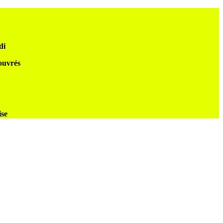
di
 ouvrés
ise