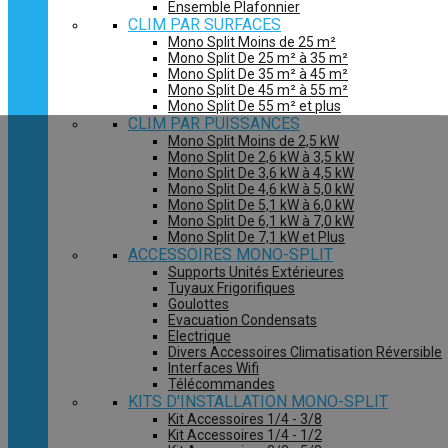
Ensemble Plafonnier
CLIM PAR SURFACES
Mono Split Moins de 25 m²
Mono Split De 25 m² à 35 m²
Mono Split De 35 m² à 45 m²
Mono Split De 45 m² à 55 m²
Mono Split De 55 m² et plus
CLIM PAR PUISSANCES
Mono Split Moins de 2,5 kW
Mono Split De 2,6 kW à 3,5 kW
Mono Split De 3,6 kW à 4,5 kW
Mono Split De 4,6 kW à 5,0 kW
Mono Split De 5,1 kW à 6,0 kW
Mono Split De 6,1 kW à 7,0 kW
Mono Split De 7,1 kW et Plus
ACCESSOIRES MONO-SPLIT
Supports Unités Extérieures
Tuyaux Frigorifiques
Goulottes
Evacuation Condensats
Electrique
Divers Accessoires Climatisation Réversible
Interfaces Wifi
Télécommandes
KITS D'INSTALLATION MONO-SPLIT
Kit Accessoires 1/4 - 3/8
Kit Accessoires 1/4 - 1/2