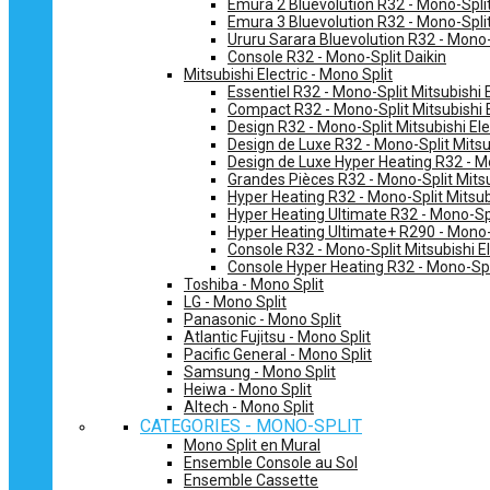
Emura 2 Bluevolution R32 - Mono-Split
Emura 3 Bluevolution R32 - Mono-Split
Ururu Sarara Bluevolution R32 - Mono-
Console R32 - Mono-Split Daikin
Mitsubishi Electric - Mono Split
Essentiel R32 - Mono-Split Mitsubishi E
Compact R32 - Mono-Split Mitsubishi E
Design R32 - Mono-Split Mitsubishi Ele
Design de Luxe R32 - Mono-Split Mitsub
Design de Luxe Hyper Heating R32 - Mo
Grandes Pièces R32 - Mono-Split Mitsub
Hyper Heating R32 - Mono-Split Mitsubi
Hyper Heating Ultimate R32 - Mono-Spli
Hyper Heating Ultimate+ R290 - Mono-S
Console R32 - Mono-Split Mitsubishi El
Console Hyper Heating R32 - Mono-Spli
Toshiba - Mono Split
LG - Mono Split
Panasonic - Mono Split
Atlantic Fujitsu - Mono Split
Pacific General - Mono Split
Samsung - Mono Split
Heiwa - Mono Split
Altech - Mono Split
CATEGORIES - MONO-SPLIT
Mono Split en Mural
Ensemble Console au Sol
Ensemble Cassette