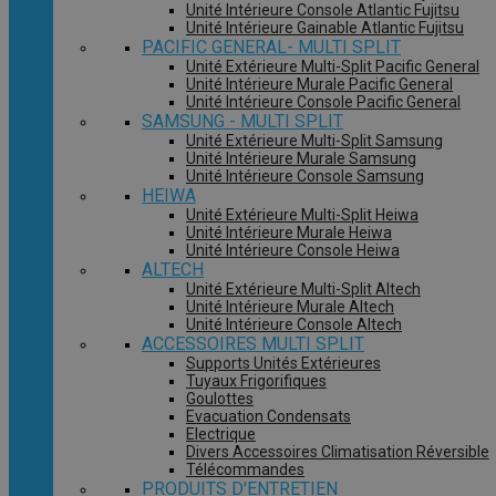
Unité Intérieure Console Atlantic Fujitsu
Unité Intérieure Gainable Atlantic Fujitsu
PACIFIC GENERAL- MULTI SPLIT
Unité Extérieure Multi-Split Pacific General
Unité Intérieure Murale Pacific General
Unité Intérieure Console Pacific General
SAMSUNG - MULTI SPLIT
Unité Extérieure Multi-Split Samsung
Unité Intérieure Murale Samsung
Unité Intérieure Console Samsung
HEIWA
Unité Extérieure Multi-Split Heiwa
Unité Intérieure Murale Heiwa
Unité Intérieure Console Heiwa
ALTECH
Unité Extérieure Multi-Split Altech
Unité Intérieure Murale Altech
Unité Intérieure Console Altech
ACCESSOIRES MULTI SPLIT
Supports Unités Extérieures
Tuyaux Frigorifiques
Goulottes
Evacuation Condensats
Electrique
Divers Accessoires Climatisation Réversible
Télécommandes
PRODUITS D'ENTRETIEN