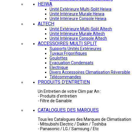
HEIWA
Unité Extérieure Multi-Split Heiwa
Unité Intérieure Murale Heiwa
Unité Intérieure Console Heiwa
ALTECH
Unité Extérieure Multi-Split Altech
Unité Intérieure Murale Altech
Unité Intérieure Console Altech
ACCESSOIRES MULTI SPLIT
Supports Unités Extérieures
Tuyaux Frigorifiques
Goulottes
Evacuation Condensats
Electrique
Divers Accessoires Climatisation Réversible
Télécommandes
PRODUITS D'ENTRETIEN
Un Entretien de votre Clim par An :
- Produits d'entretien
- Filtre de Gainable
CATALOGUES DES MARQUES
Tous les Catalogues des Marques de Climatisation 
- Mitsubishi Electric / Daikin / Toshiba
- Panasonic / LG / Samsung / Etc