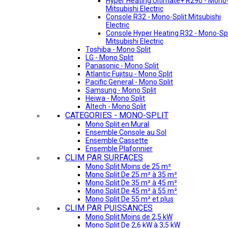
Hyper Heating Ultimate+ R290 - Mono-
Mitsubishi Electric
Console R32 - Mono-Split Mitsubishi
Electric
Console Hyper Heating R32 - Mono-Spl
Mitsubishi Electric
Toshiba - Mono Split
LG - Mono Split
Panasonic - Mono Split
Atlantic Fujitsu - Mono Split
Pacific General - Mono Split
Samsung - Mono Split
Heiwa - Mono Split
Altech - Mono Split
CATEGORIES - MONO-SPLIT
Mono Split en Mural
Ensemble Console au Sol
Ensemble Cassette
Ensemble Plafonnier
CLIM PAR SURFACES
Mono Split Moins de 25 m²
Mono Split De 25 m² à 35 m²
Mono Split De 35 m² à 45 m²
Mono Split De 45 m² à 55 m²
Mono Split De 55 m² et plus
CLIM PAR PUISSANCES
Mono Split Moins de 2,5 kW
Mono Split De 2,6 kW à 3,5 kW