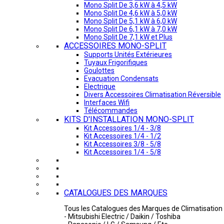
Mono Split De 3,6 kW à 4,5 kW
Mono Split De 4,6 kW à 5,0 kW
Mono Split De 5,1 kW à 6,0 kW
Mono Split De 6,1 kW à 7,0 kW
Mono Split De 7,1 kW et Plus
ACCESSOIRES MONO-SPLIT
Supports Unités Extérieures
Tuyaux Frigorifiques
Goulottes
Evacuation Condensats
Electrique
Divers Accessoires Climatisation Réversible
Interfaces Wifi
Télécommandes
KITS D'INSTALLATION MONO-SPLIT
Kit Accessoires 1/4 - 3/8
Kit Accessoires 1/4 - 1/2
Kit Accessoires 3/8 - 5/8
Kit Accessoires 1/4 - 5/8
CATALOGUES DES MARQUES
Tous les Catalogues des Marques de Climatisation 
- Mitsubishi Electric / Daikin / Toshiba