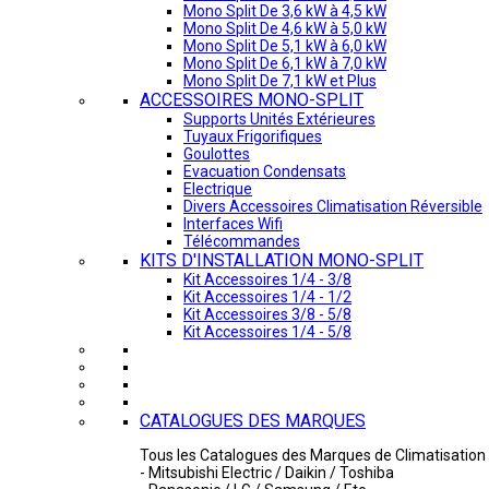
Mono Split De 3,6 kW à 4,5 kW
Mono Split De 4,6 kW à 5,0 kW
Mono Split De 5,1 kW à 6,0 kW
Mono Split De 6,1 kW à 7,0 kW
Mono Split De 7,1 kW et Plus
ACCESSOIRES MONO-SPLIT
Supports Unités Extérieures
Tuyaux Frigorifiques
Goulottes
Evacuation Condensats
Electrique
Divers Accessoires Climatisation Réversible
Interfaces Wifi
Télécommandes
KITS D'INSTALLATION MONO-SPLIT
Kit Accessoires 1/4 - 3/8
Kit Accessoires 1/4 - 1/2
Kit Accessoires 3/8 - 5/8
Kit Accessoires 1/4 - 5/8
CATALOGUES DES MARQUES
Tous les Catalogues des Marques de Climatisation 
- Mitsubishi Electric / Daikin / Toshiba