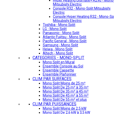
Hyper Heating Ultimate+ R290 - Mono-
Mitsubishi Electric
Console R32 - Mono-Split Mitsubishi
Electric
Console Hyper Heating R32 - Mono-Spl
Mitsubishi Electric
Toshiba - Mono Split
LG - Mono Split
Panasonic - Mono Split
Atlantic Fujitsu - Mono Split
Pacific General - Mono Split
Samsung - Mono Split
Heiwa - Mono Split
Altech - Mono Split
CATEGORIES - MONO-SPLIT
Mono Split en Mural
Ensemble Console au Sol
Ensemble Cassette
Ensemble Plafonnier
CLIM PAR SURFACES
Mono Split Moins de 25 m²
Mono Split De 25 m² à 35 m²
Mono Split De 35 m² à 45 m²
Mono Split De 45 m² à 55 m²
Mono Split De 55 m² et plus
CLIM PAR PUISSANCES
Mono Split Moins de 2,5 kW
Mono Split De 2,6 kW à 3,5 kW