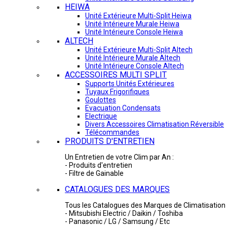
HEIWA
Unité Extérieure Multi-Split Heiwa
Unité Intérieure Murale Heiwa
Unité Intérieure Console Heiwa
ALTECH
Unité Extérieure Multi-Split Altech
Unité Intérieure Murale Altech
Unité Intérieure Console Altech
ACCESSOIRES MULTI SPLIT
Supports Unités Extérieures
Tuyaux Frigorifiques
Goulottes
Evacuation Condensats
Electrique
Divers Accessoires Climatisation Réversible
Télécommandes
PRODUITS D'ENTRETIEN
Un Entretien de votre Clim par An :
- Produits d'entretien
- Filtre de Gainable
CATALOGUES DES MARQUES
Tous les Catalogues des Marques de Climatisation 
- Mitsubishi Electric / Daikin / Toshiba
- Panasonic / LG / Samsung / Etc