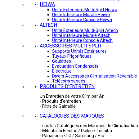
HEIWA
Unité Extérieure Multi-Split Heiwa
Unité Intérieure Murale Heiwa
Unité Intérieure Console Heiwa
ALTECH
Unité Extérieure Multi-Split Altech
Unité Intérieure Murale Altech
Unité Intérieure Console Altech
ACCESSOIRES MULTI SPLIT
Supports Unités Extérieures
Tuyaux Frigorifiques
Goulottes
Evacuation Condensats
Electrique
Divers Accessoires Climatisation Réversible
Télécommandes
PRODUITS D'ENTRETIEN
Un Entretien de votre Clim par An :
- Produits d'entretien
- Filtre de Gainable
CATALOGUES DES MARQUES
Tous les Catalogues des Marques de Climatisation 
- Mitsubishi Electric / Daikin / Toshiba
- Panasonic / LG / Samsung / Etc