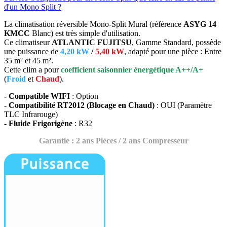
d'un Mono Split ?
La climatisation réversible Mono-Split Mural (référence
ASYG 14
KMCC
Blanc) est très simple d'utilisation.
Ce climatiseur
ATLANTIC FUJITSU
, Gamme Standard, possède
une puissance de
4,20 kW
/
5,40 kW
, adapté pour une pièce : Entre
35 m² et 45 m².
Cette clim a pour
coefficient saisonnier énergétique A++/A+
(
Froid
et
Chaud
).
- Compatible WIFI
: Option
- Compatibilité RT2012 (Blocage en Chaud)
: OUI (Paramètre
TLC Infrarouge)
- Fluide Frigorigène
: R32
Garantie : 2 ans Pièces / 2 ans Compresseur