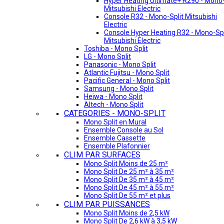
Hyper Heating Ultimate+ R290 - Mono-
Mitsubishi Electric
Console R32 - Mono-Split Mitsubishi
Electric
Console Hyper Heating R32 - Mono-Spl
Mitsubishi Electric
Toshiba - Mono Split
LG - Mono Split
Panasonic - Mono Split
Atlantic Fujitsu - Mono Split
Pacific General - Mono Split
Samsung - Mono Split
Heiwa - Mono Split
Altech - Mono Split
CATEGORIES - MONO-SPLIT
Mono Split en Mural
Ensemble Console au Sol
Ensemble Cassette
Ensemble Plafonnier
CLIM PAR SURFACES
Mono Split Moins de 25 m²
Mono Split De 25 m² à 35 m²
Mono Split De 35 m² à 45 m²
Mono Split De 45 m² à 55 m²
Mono Split De 55 m² et plus
CLIM PAR PUISSANCES
Mono Split Moins de 2,5 kW
Mono Split De 2,6 kW à 3,5 kW