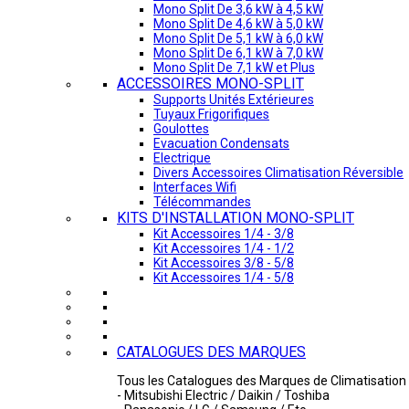
Mono Split De 3,6 kW à 4,5 kW
Mono Split De 4,6 kW à 5,0 kW
Mono Split De 5,1 kW à 6,0 kW
Mono Split De 6,1 kW à 7,0 kW
Mono Split De 7,1 kW et Plus
ACCESSOIRES MONO-SPLIT
Supports Unités Extérieures
Tuyaux Frigorifiques
Goulottes
Evacuation Condensats
Electrique
Divers Accessoires Climatisation Réversible
Interfaces Wifi
Télécommandes
KITS D'INSTALLATION MONO-SPLIT
Kit Accessoires 1/4 - 3/8
Kit Accessoires 1/4 - 1/2
Kit Accessoires 3/8 - 5/8
Kit Accessoires 1/4 - 5/8
CATALOGUES DES MARQUES
Tous les Catalogues des Marques de Climatisation 
- Mitsubishi Electric / Daikin / Toshiba