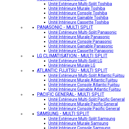
Unité Extérieure Multi-Split Toshiba
Unité Intérieure Murale Toshiba
Unité Intérieure Console Toshiba
Unité Intérieure Gainable Toshiba
Unité Intérieure Cassette Toshiba
PANASONIC - MULTI SPLIT
Unité Extérieure Multi-Split Panasonic
Unité Intérieure Murale Panasonic
Unité Intérieure Console Panasonic
Unité Intérieure Gainable Panasonic
Unité Intérieure Cassette Panasonic
LG CLIMATISATION - MULTI SPLIT
Unité Extérieure Multi-Split LG
Unité Intérieure Murale LG
ATLANTIC FUJITSU - MULTI SPLIT
Unité Extérieure Multi-Split Atlantic Fujitsu
Unité Intérieure Murale Atlantic Fujitsu
Unité Intérieure Console Atlantic Fujitsu
Unité Intérieure Gainable Atlantic Fujitsu
PACIFIC GENERAL- MULTI SPLIT
Unité Extérieure Multi-Split Pacific General
Unité Intérieure Murale Pacific General
Unité Intérieure Console Pacific General
SAMSUNG - MULTI SPLIT
Unité Extérieure Multi-Split Samsung
Unité Intérieure Murale Samsung
Unité Intérieure Console Samsung