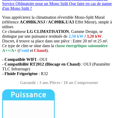
Service Obligatoire pour un Mono Split
Que faire en cas de panne
d'un Mono Split ?
Vous apprécierez la climatisation réversible Mono-Split Mural
(référence
AC09BK.NSJ / AC09BK.UA3
Effet Miroir), simple à
utiliser.
Ce climatiseur
LG CLIMATISATION
, Gamme Design, se
distingue par une puissance restituée de
2,50 kW
/
3,20 kW
.
Discret, il trouve sa place dans une pièce : Entre 20 m² et 25 m².
Ce type de clim se situe dans la
classe énergétique saisonnière
A++/A+
(
Froid
et
Chaud
).
- Compatible WIFI
: OUI
- Compatibilité RT2012 (Blocage en Chaud)
: OUI (Paramètre
TLC Infrarouge)
- Fluide Frigorigène
: R32
Garantie : 3 ans Pièces / 10 an Compresseur