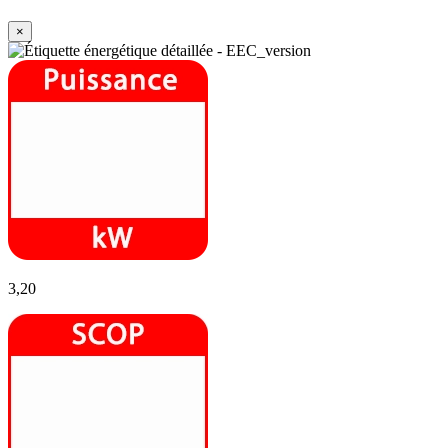
×
3,20