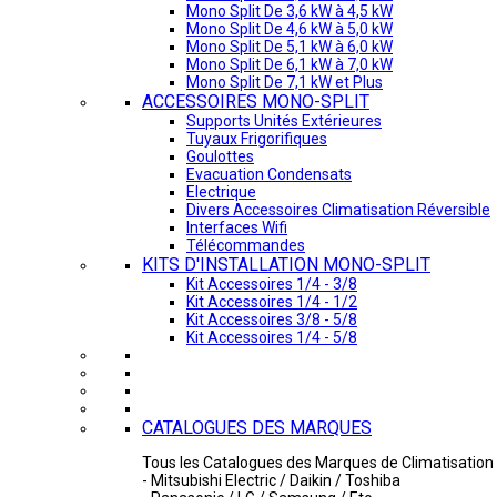
Mono Split De 3,6 kW à 4,5 kW
Mono Split De 4,6 kW à 5,0 kW
Mono Split De 5,1 kW à 6,0 kW
Mono Split De 6,1 kW à 7,0 kW
Mono Split De 7,1 kW et Plus
ACCESSOIRES MONO-SPLIT
Supports Unités Extérieures
Tuyaux Frigorifiques
Goulottes
Evacuation Condensats
Electrique
Divers Accessoires Climatisation Réversible
Interfaces Wifi
Télécommandes
KITS D'INSTALLATION MONO-SPLIT
Kit Accessoires 1/4 - 3/8
Kit Accessoires 1/4 - 1/2
Kit Accessoires 3/8 - 5/8
Kit Accessoires 1/4 - 5/8
CATALOGUES DES MARQUES
Tous les Catalogues des Marques de Climatisation 
- Mitsubishi Electric / Daikin / Toshiba