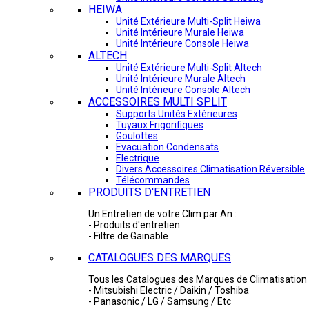
HEIWA
Unité Extérieure Multi-Split Heiwa
Unité Intérieure Murale Heiwa
Unité Intérieure Console Heiwa
ALTECH
Unité Extérieure Multi-Split Altech
Unité Intérieure Murale Altech
Unité Intérieure Console Altech
ACCESSOIRES MULTI SPLIT
Supports Unités Extérieures
Tuyaux Frigorifiques
Goulottes
Evacuation Condensats
Electrique
Divers Accessoires Climatisation Réversible
Télécommandes
PRODUITS D'ENTRETIEN
Un Entretien de votre Clim par An :
- Produits d'entretien
- Filtre de Gainable
CATALOGUES DES MARQUES
Tous les Catalogues des Marques de Climatisation 
- Mitsubishi Electric / Daikin / Toshiba
- Panasonic / LG / Samsung / Etc