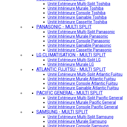
Unité Extérieure Multi-Split Toshiba
Unité Intérieure Murale Toshiba
Unité Intérieure Console Toshiba
Unité Intérieure Gainable Toshiba
Unité Intérieure Cassette Toshiba
PANASONIC - MULTI SPLIT
Unité Extérieure Multi-Split Panasonic
Unité Intérieure Murale Panasonic
Unité Intérieure Console Panasonic
Unité Intérieure Gainable Panasonic
Unité Intérieure Cassette Panasonic
LG CLIMATISATION - MULTI SPLIT
Unité Extérieure Multi-Split LG
Unité Intérieure Murale LG
ATLANTIC FUJITSU - MULTI SPLIT
Unité Extérieure Multi-Split Atlantic Fujitsu
Unité Intérieure Murale Atlantic Fujitsu
Unité Intérieure Console Atlantic Fujitsu
Unité Intérieure Gainable Atlantic Fujitsu
PACIFIC GENERAL- MULTI SPLIT
Unité Extérieure Multi-Split Pacific General
Unité Intérieure Murale Pacific General
Unité Intérieure Console Pacific General
SAMSUNG - MULTI SPLIT
Unité Extérieure Multi-Split Samsung
Unité Intérieure Murale Samsung
Unité Intérieure Console Samsung