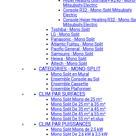
Hyper Heating Ultimate+ R290 - Mono-
Mitsubishi Electric
Console R32 - Mono-Split Mitsubishi
Electric
Console Hyper Heating R32 - Mono-Spl
Mitsubishi Electric
Toshiba - Mono Split
LG - Mono Split
Panasonic - Mono Split
Atlantic Fujitsu - Mono Split
Pacific General - Mono Split
Samsung - Mono Split
Heiwa - Mono Split
Altech - Mono Split
CATEGORIES - MONO-SPLIT
Mono Split en Mural
Ensemble Console au Sol
Ensemble Cassette
Ensemble Plafonnier
CLIM PAR SURFACES
Mono Split Moins de 25 m²
Mono Split De 25 m² à 35 m²
Mono Split De 35 m² à 45 m²
Mono Split De 45 m² à 55 m²
Mono Split De 55 m² et plus
CLIM PAR PUISSANCES
Mono Split Moins de 2,5 kW
Mono Split De 2,6 kW à 3,5 kW