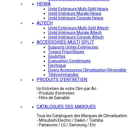
HEIWA
Unité Extérieure Multi-Split Heiwa
Unité Intérieure Murale Heiwa
Unité Intérieure Console Heiwa
ALTECH
Unité Extérieure Multi-Split Altech
Unité Intérieure Murale Altech
Unité Intérieure Console Altech
ACCESSOIRES MULTI SPLIT
Supports Unités Extérieures
Tuyaux Frigorifiques
Goulottes
Evacuation Condensats
Electrique
Divers Accessoires Climatisation Réversible
Télécommandes
PRODUITS D'ENTRETIEN
Un Entretien de votre Clim par An :
- Produits d'entretien
- Filtre de Gainable
CATALOGUES DES MARQUES
Tous les Catalogues des Marques de Climatisation 
- Mitsubishi Electric / Daikin / Toshiba
- Panasonic / LG / Samsung / Etc