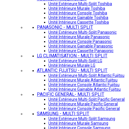
Unité Extérieure Multi-Split Toshiba
Unité Intérieure Murale Toshiba
Unité Intérieure Console Toshiba
Unité Intérieure Gainable Toshiba
Unité Intérieure Cassette Toshiba
PANASONIC - MULTI SPLIT
Unité Extérieure Multi-Split Panasonic
Unité Intérieure Murale Panasonic
Unité Intérieure Console Panasonic
Unité Intérieure Gainable Panasonic
Unité Intérieure Cassette Panasonic
LG CLIMATISATION - MULTI SPLIT
Unité Extérieure Multi-Split LG
Unité Intérieure Murale LG
ATLANTIC FUJITSU - MULTI SPLIT
Unité Extérieure Multi-Split Atlantic Fujitsu
Unité Intérieure Murale Atlantic Fujitsu
Unité Intérieure Console Atlantic Fujitsu
Unité Intérieure Gainable Atlantic Fujitsu
PACIFIC GENERAL- MULTI SPLIT
Unité Extérieure Multi-Split Pacific General
Unité Intérieure Murale Pacific General
Unité Intérieure Console Pacific General
SAMSUNG - MULTI SPLIT
Unité Extérieure Multi-Split Samsung
Unité Intérieure Murale Samsung
Unité Intérieure Console Samsung