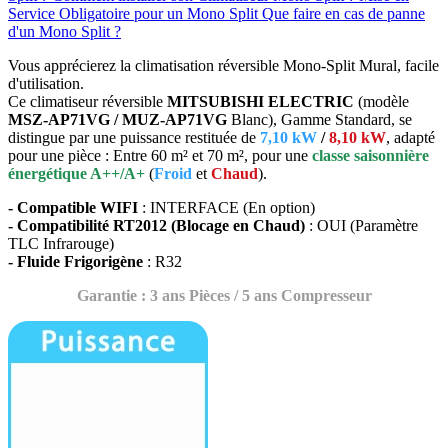
Service Obligatoire pour un Mono Split
Que faire en cas de panne
d'un Mono Split ?
Vous apprécierez la climatisation réversible Mono-Split Mural, facile
d'utilisation.
Ce climatiseur réversible
MITSUBISHI ELECTRIC
(modèle
MSZ-AP71VG / MUZ-AP71VG
Blanc), Gamme Standard, se
distingue par une puissance restituée de
7,10 kW
/
8,10 kW
, adapté
pour une pièce : Entre 60 m² et 70 m², pour une
classe saisonnière
énergétique A++/A+
(
Froid
et
Chaud
).
- Compatible WIFI
: INTERFACE (En option)
- Compatibilité RT2012 (Blocage en Chaud)
: OUI (Paramètre
TLC Infrarouge)
- Fluide Frigorigène
: R32
Garantie : 3 ans Pièces / 5 ans Compresseur