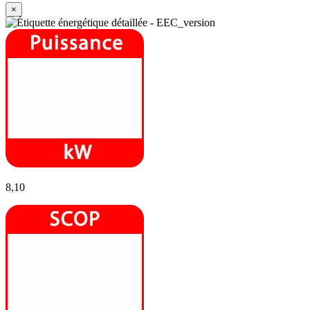
×
8,10