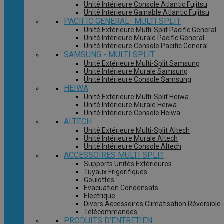
Unité Intérieure Console Atlantic Fujitsu
Unité Intérieure Gainable Atlantic Fujitsu
PACIFIC GENERAL- MULTI SPLIT
Unité Extérieure Multi-Split Pacific General
Unité Intérieure Murale Pacific General
Unité Intérieure Console Pacific General
SAMSUNG - MULTI SPLIT
Unité Extérieure Multi-Split Samsung
Unité Intérieure Murale Samsung
Unité Intérieure Console Samsung
HEIWA
Unité Extérieure Multi-Split Heiwa
Unité Intérieure Murale Heiwa
Unité Intérieure Console Heiwa
ALTECH
Unité Extérieure Multi-Split Altech
Unité Intérieure Murale Altech
Unité Intérieure Console Altech
ACCESSOIRES MULTI SPLIT
Supports Unités Extérieures
Tuyaux Frigorifiques
Goulottes
Evacuation Condensats
Electrique
Divers Accessoires Climatisation Réversible
Télécommandes
PRODUITS D'ENTRETIEN