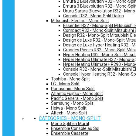
Emura 2 Bluevolution R32 - Mono-Split
Emura 3 Bluevolution R32 - Mono-Split
Ururu Sarara Bluevolution R32 - Mono-
Console R32 - Mono-Split Daikin
Mitsubishi Electric - Mono Split
Essentiel R32 - Mono-Split Mitsubishi E
Compact R32 - Mono-Split Mitsubishi E
Design R32 - Mono-Split Mitsubishi Ele
Design de Luxe R32 - Mono-Split Mitsub
Design de Luxe Hyper Heating R32 - Mo
Grandes Pièces R32 - Mono-Split Mitsub
Hyper Heating R32 - Mono-Split Mitsubi
Hyper Heating Ultimate R32 - Mono-Spli
Hyper Heating Ultimate+ R290 - Mono-S
Console R32 - Mono-Split Mitsubishi El
Console Hyper Heating R32 - Mono-Spli
Toshiba - Mono Split
LG - Mono Split
Panasonic - Mono Split
Atlantic Fujitsu - Mono Split
Pacific General - Mono Split
Samsung - Mono Split
Heiwa - Mono Split
Altech - Mono Split
CATEGORIES - MONO-SPLIT
Mono Split en Mural
Ensemble Console au Sol
Ensemble Cassette