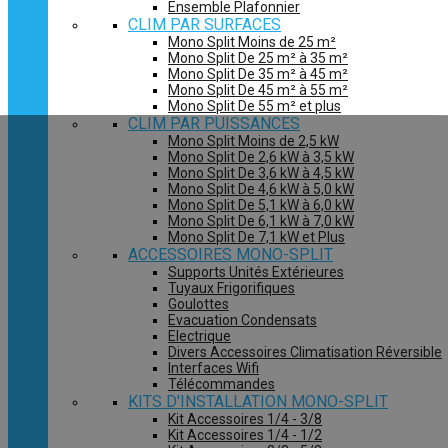
Ensemble Plafonnier
CLIM PAR SURFACES
Mono Split Moins de 25 m²
Mono Split De 25 m² à 35 m²
Mono Split De 35 m² à 45 m²
Mono Split De 45 m² à 55 m²
Mono Split De 55 m² et plus
CLIM PAR PUISSANCES
Mono Split Moins de 2,5 kW
Mono Split De 2,6 kW à 3,5 kW
Mono Split De 3,6 kW à 4,5 kW
Mono Split De 4,6 kW à 5,0 kW
Mono Split De 5,1 kW à 6,0 kW
Mono Split De 6,1 kW à 7,0 kW
Mono Split De 7,1 kW et Plus
ACCESSOIRES MONO-SPLIT
Supports Unités Extérieures
Tuyaux Frigorifiques
Goulottes
Evacuation Condensats
Electrique
Divers Accessoires Climatisation Réversible
Interfaces Wifi
Télécommandes
KITS D'INSTALLATION MONO-SPLIT
Kit Accessoires 1/4 - 3/8
Kit Accessoires 1/4 - 1/2