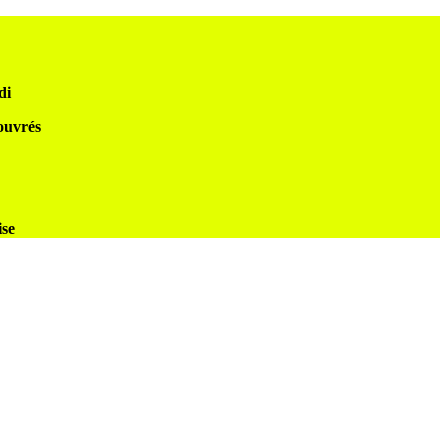
di
 ouvrés
ise