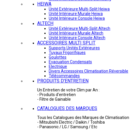
HEIWA
Unité Extérieure Multi-Split Heiwa
Unité Intérieure Murale Heiwa
Unité Intérieure Console Heiwa
ALTECH
Unité Extérieure Multi-Split Altech
Unité Intérieure Murale Altech
Unité Intérieure Console Altech
ACCESSOIRES MULTI SPLIT
Supports Unités Extérieures
Tuyaux Frigorifiques
Goulottes
Evacuation Condensats
Electrique
Divers Accessoires Climatisation Réversible
Télécommandes
PRODUITS D'ENTRETIEN
Un Entretien de votre Clim par An :
- Produits d'entretien
- Filtre de Gainable
CATALOGUES DES MARQUES
Tous les Catalogues des Marques de Climatisation 
- Mitsubishi Electric / Daikin / Toshiba
- Panasonic / LG / Samsung / Etc