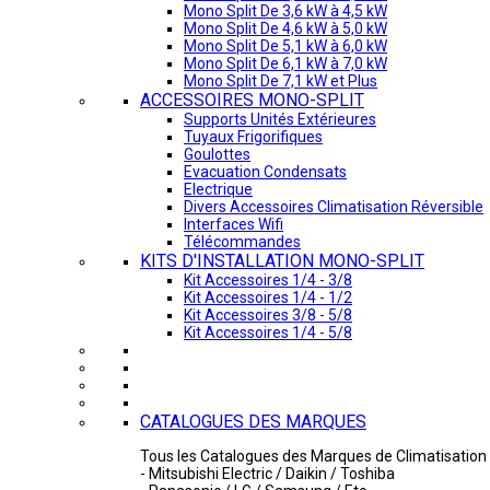
Mono Split De 3,6 kW à 4,5 kW
Mono Split De 4,6 kW à 5,0 kW
Mono Split De 5,1 kW à 6,0 kW
Mono Split De 6,1 kW à 7,0 kW
Mono Split De 7,1 kW et Plus
ACCESSOIRES MONO-SPLIT
Supports Unités Extérieures
Tuyaux Frigorifiques
Goulottes
Evacuation Condensats
Electrique
Divers Accessoires Climatisation Réversible
Interfaces Wifi
Télécommandes
KITS D'INSTALLATION MONO-SPLIT
Kit Accessoires 1/4 - 3/8
Kit Accessoires 1/4 - 1/2
Kit Accessoires 3/8 - 5/8
Kit Accessoires 1/4 - 5/8
CATALOGUES DES MARQUES
Tous les Catalogues des Marques de Climatisation 
- Mitsubishi Electric / Daikin / Toshiba