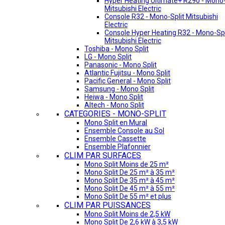
Hyper Heating Ultimate+ R290 - Mono-
Mitsubishi Electric
Console R32 - Mono-Split Mitsubishi
Electric
Console Hyper Heating R32 - Mono-Spl
Mitsubishi Electric
Toshiba - Mono Split
LG - Mono Split
Panasonic - Mono Split
Atlantic Fujitsu - Mono Split
Pacific General - Mono Split
Samsung - Mono Split
Heiwa - Mono Split
Altech - Mono Split
CATEGORIES - MONO-SPLIT
Mono Split en Mural
Ensemble Console au Sol
Ensemble Cassette
Ensemble Plafonnier
CLIM PAR SURFACES
Mono Split Moins de 25 m²
Mono Split De 25 m² à 35 m²
Mono Split De 35 m² à 45 m²
Mono Split De 45 m² à 55 m²
Mono Split De 55 m² et plus
CLIM PAR PUISSANCES
Mono Split Moins de 2,5 kW
Mono Split De 2,6 kW à 3,5 kW