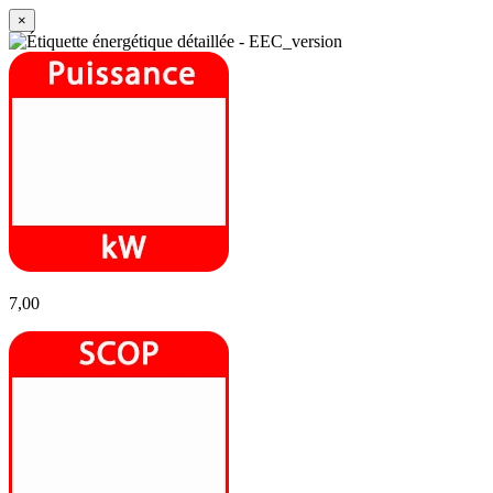
×
7,00