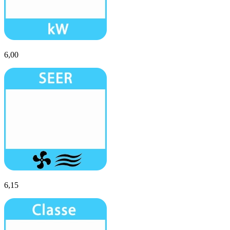
6,00
6,15