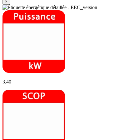
×
3,40