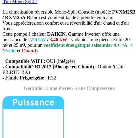
d'un Mono Split ?
La climatisation réversible Mono-Split Console (
modèle
FVXM25B
/ RXM25A
Blanc
) est vraiment facile à prendre en main.
Vous apprécierez son confort et sa réversibilité d'air chaud et d'air
froid.
Cette pompe à chaleur
DAIKIN
, Gamme Inverter, offre une
puissance de
2,50 kW
/
3,40 kW
,
s'adapte à une pièce : Entre 20
m² et 25 m², pour un
coefficient énergétique saisonnier A++/A++
(
Froid
et
Chaud
).
- Compatible WIFI
: OUI (Intégrée)
- Compatibilité RT2012 (Blocage en Chaud)
: Option (Carte
FR.RTD-RA)
- Fluide Frigorigène
: R32
Garantie : 3 ans Pièces / 5 ans Compresseur