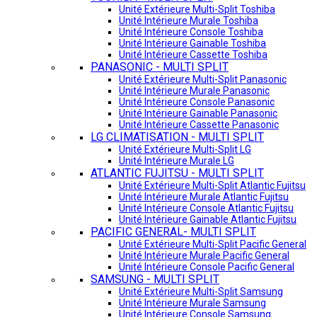
Unité Extérieure Multi-Split Toshiba
Unité Intérieure Murale Toshiba
Unité Intérieure Console Toshiba
Unité Intérieure Gainable Toshiba
Unité Intérieure Cassette Toshiba
PANASONIC - MULTI SPLIT
Unité Extérieure Multi-Split Panasonic
Unité Intérieure Murale Panasonic
Unité Intérieure Console Panasonic
Unité Intérieure Gainable Panasonic
Unité Intérieure Cassette Panasonic
LG CLIMATISATION - MULTI SPLIT
Unité Extérieure Multi-Split LG
Unité Intérieure Murale LG
ATLANTIC FUJITSU - MULTI SPLIT
Unité Extérieure Multi-Split Atlantic Fujitsu
Unité Intérieure Murale Atlantic Fujitsu
Unité Intérieure Console Atlantic Fujitsu
Unité Intérieure Gainable Atlantic Fujitsu
PACIFIC GENERAL- MULTI SPLIT
Unité Extérieure Multi-Split Pacific General
Unité Intérieure Murale Pacific General
Unité Intérieure Console Pacific General
SAMSUNG - MULTI SPLIT
Unité Extérieure Multi-Split Samsung
Unité Intérieure Murale Samsung
Unité Intérieure Console Samsung