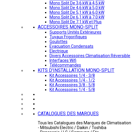
Mono Split De 3,6 kW à 4,5 kW
Mono Split De 4,6 kW à 5,0 kW
Mono Split De 5,1 kW à 6,0 kW
Mono Split De 6,1 kW à 7,0 kW
Mono Split De 7,1 kW et Plus
ACCESSOIRES MONO-SPLIT
Supports Unités Extérieures
Tuyaux Frigorifiques
Goulottes
Evacuation Condensats
Electrique
Divers Accessoires Climatisation Réversible
Interfaces Wifi
Télécommandes
KITS D'INSTALLATION MONO-SPLIT
Kit Accessoires 1/4 - 3/8
Kit Accessoires 1/4 - 1/2
Kit Accessoires 3/8 - 5/8
Kit Accessoires 1/4 - 5/8
CATALOGUES DES MARQUES
Tous les Catalogues des Marques de Climatisation 
- Mitsubishi Electric / Daikin / Toshiba