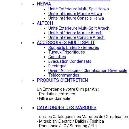
HEIWA
Unité Extérieure Multi-Split Heiwa
Unité Intérieure Murale Heiwa
Unité Intérieure Console Heiwa
ALTECH
Unité Extérieure Multi-Split Altech
Unité Intérieure Murale Altech
Unité Intérieure Console Altech
ACCESSOIRES MULTI SPLIT
Supports Unités Extérieures
Tuyaux Frigorifiques
Goulottes
Evacuation Condensats
Electrique
Divers Accessoires Climatisation Réversible
Télécommandes
PRODUITS D'ENTRETIEN
Un Entretien de votre Clim par An :
- Produits d'entretien
- Filtre de Gainable
CATALOGUES DES MARQUES
Tous les Catalogues des Marques de Climatisation 
- Mitsubishi Electric / Daikin / Toshiba
- Panasonic / LG / Samsung / Etc