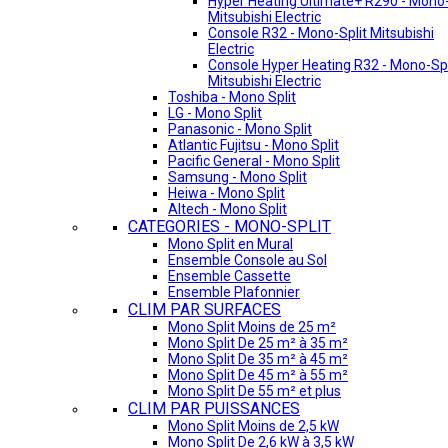
Hyper Heating Ultimate+ R290 - Mono-
Mitsubishi Electric
Console R32 - Mono-Split Mitsubishi
Electric
Console Hyper Heating R32 - Mono-Spl
Mitsubishi Electric
Toshiba - Mono Split
LG - Mono Split
Panasonic - Mono Split
Atlantic Fujitsu - Mono Split
Pacific General - Mono Split
Samsung - Mono Split
Heiwa - Mono Split
Altech - Mono Split
CATEGORIES - MONO-SPLIT
Mono Split en Mural
Ensemble Console au Sol
Ensemble Cassette
Ensemble Plafonnier
CLIM PAR SURFACES
Mono Split Moins de 25 m²
Mono Split De 25 m² à 35 m²
Mono Split De 35 m² à 45 m²
Mono Split De 45 m² à 55 m²
Mono Split De 55 m² et plus
CLIM PAR PUISSANCES
Mono Split Moins de 2,5 kW
Mono Split De 2,6 kW à 3,5 kW