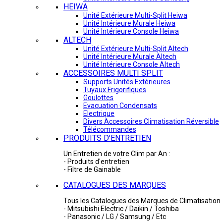
HEIWA
Unité Extérieure Multi-Split Heiwa
Unité Intérieure Murale Heiwa
Unité Intérieure Console Heiwa
ALTECH
Unité Extérieure Multi-Split Altech
Unité Intérieure Murale Altech
Unité Intérieure Console Altech
ACCESSOIRES MULTI SPLIT
Supports Unités Extérieures
Tuyaux Frigorifiques
Goulottes
Evacuation Condensats
Electrique
Divers Accessoires Climatisation Réversible
Télécommandes
PRODUITS D'ENTRETIEN
Un Entretien de votre Clim par An :
- Produits d'entretien
- Filtre de Gainable
CATALOGUES DES MARQUES
Tous les Catalogues des Marques de Climatisation 
- Mitsubishi Electric / Daikin / Toshiba
- Panasonic / LG / Samsung / Etc