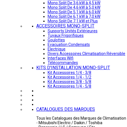
Mono Split De 3,6 kW à 4,5 kW
Mono Split De 4,6 kW à 5,0 kW
Mono Split De 5,1 kW à 6,0 kW
Mono Split De 6,1 kW à 7,0 kW
Mono Split De 7,1 kW et Plus
ACCESSOIRES MONO-SPLIT
Supports Unités Extérieures
Tuyaux Frigorifiques
Goulottes
Evacuation Condensats
Electrique
Divers Accessoires Climatisation Réversible
Interfaces Wifi
Télécommandes
KITS D'INSTALLATION MONO-SPLIT
Kit Accessoires 1/4 - 3/8
Kit Accessoires 1/4 - 1/2
Kit Accessoires 3/8 - 5/8
Kit Accessoires 1/4 - 5/8
CATALOGUES DES MARQUES
Tous les Catalogues des Marques de Climatisation 
- Mitsubishi Electric / Daikin / Toshiba