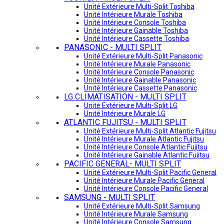
Unité Extérieure Multi-Split Toshiba
Unité Intérieure Murale Toshiba
Unité Intérieure Console Toshiba
Unité Intérieure Gainable Toshiba
Unité Intérieure Cassette Toshiba
PANASONIC - MULTI SPLIT
Unité Extérieure Multi-Split Panasonic
Unité Intérieure Murale Panasonic
Unité Intérieure Console Panasonic
Unité Intérieure Gainable Panasonic
Unité Intérieure Cassette Panasonic
LG CLIMATISATION - MULTI SPLIT
Unité Extérieure Multi-Split LG
Unité Intérieure Murale LG
ATLANTIC FUJITSU - MULTI SPLIT
Unité Extérieure Multi-Split Atlantic Fujitsu
Unité Intérieure Murale Atlantic Fujitsu
Unité Intérieure Console Atlantic Fujitsu
Unité Intérieure Gainable Atlantic Fujitsu
PACIFIC GENERAL- MULTI SPLIT
Unité Extérieure Multi-Split Pacific General
Unité Intérieure Murale Pacific General
Unité Intérieure Console Pacific General
SAMSUNG - MULTI SPLIT
Unité Extérieure Multi-Split Samsung
Unité Intérieure Murale Samsung
Unité Intérieure Console Samsung