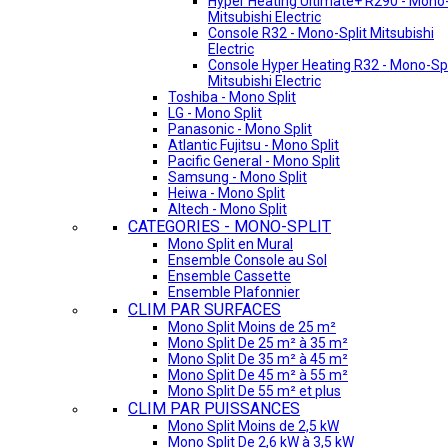
Hyper Heating Ultimate+ R290 - Mono-
Mitsubishi Electric
Console R32 - Mono-Split Mitsubishi
Electric
Console Hyper Heating R32 - Mono-Spl
Mitsubishi Electric
Toshiba - Mono Split
LG - Mono Split
Panasonic - Mono Split
Atlantic Fujitsu - Mono Split
Pacific General - Mono Split
Samsung - Mono Split
Heiwa - Mono Split
Altech - Mono Split
CATEGORIES - MONO-SPLIT
Mono Split en Mural
Ensemble Console au Sol
Ensemble Cassette
Ensemble Plafonnier
CLIM PAR SURFACES
Mono Split Moins de 25 m²
Mono Split De 25 m² à 35 m²
Mono Split De 35 m² à 45 m²
Mono Split De 45 m² à 55 m²
Mono Split De 55 m² et plus
CLIM PAR PUISSANCES
Mono Split Moins de 2,5 kW
Mono Split De 2,6 kW à 3,5 kW