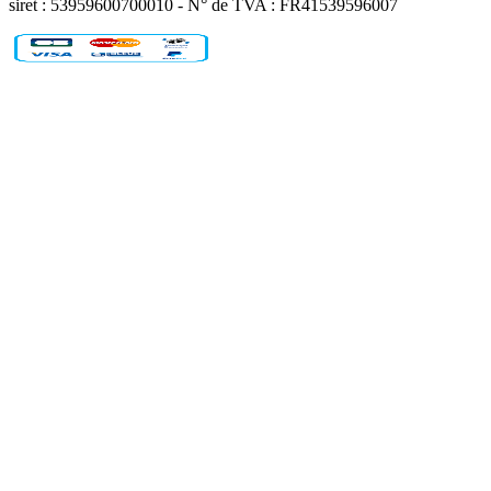
siret : 53959600700010 - N° de TVA : FR41539596007