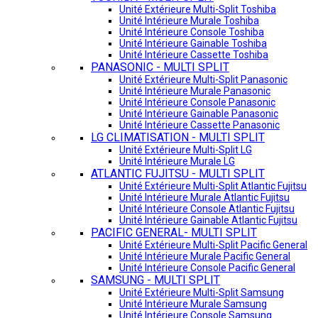
Unité Extérieure Multi-Split Toshiba
Unité Intérieure Murale Toshiba
Unité Intérieure Console Toshiba
Unité Intérieure Gainable Toshiba
Unité Intérieure Cassette Toshiba
PANASONIC - MULTI SPLIT
Unité Extérieure Multi-Split Panasonic
Unité Intérieure Murale Panasonic
Unité Intérieure Console Panasonic
Unité Intérieure Gainable Panasonic
Unité Intérieure Cassette Panasonic
LG CLIMATISATION - MULTI SPLIT
Unité Extérieure Multi-Split LG
Unité Intérieure Murale LG
ATLANTIC FUJITSU - MULTI SPLIT
Unité Extérieure Multi-Split Atlantic Fujitsu
Unité Intérieure Murale Atlantic Fujitsu
Unité Intérieure Console Atlantic Fujitsu
Unité Intérieure Gainable Atlantic Fujitsu
PACIFIC GENERAL- MULTI SPLIT
Unité Extérieure Multi-Split Pacific General
Unité Intérieure Murale Pacific General
Unité Intérieure Console Pacific General
SAMSUNG - MULTI SPLIT
Unité Extérieure Multi-Split Samsung
Unité Intérieure Murale Samsung
Unité Intérieure Console Samsung