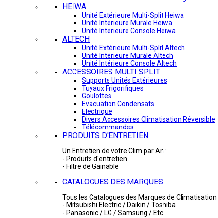
HEIWA
Unité Extérieure Multi-Split Heiwa
Unité Intérieure Murale Heiwa
Unité Intérieure Console Heiwa
ALTECH
Unité Extérieure Multi-Split Altech
Unité Intérieure Murale Altech
Unité Intérieure Console Altech
ACCESSOIRES MULTI SPLIT
Supports Unités Extérieures
Tuyaux Frigorifiques
Goulottes
Evacuation Condensats
Electrique
Divers Accessoires Climatisation Réversible
Télécommandes
PRODUITS D'ENTRETIEN
Un Entretien de votre Clim par An :
- Produits d'entretien
- Filtre de Gainable
CATALOGUES DES MARQUES
Tous les Catalogues des Marques de Climatisation 
- Mitsubishi Electric / Daikin / Toshiba
- Panasonic / LG / Samsung / Etc