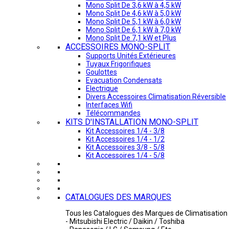
Mono Split De 3,6 kW à 4,5 kW
Mono Split De 4,6 kW à 5,0 kW
Mono Split De 5,1 kW à 6,0 kW
Mono Split De 6,1 kW à 7,0 kW
Mono Split De 7,1 kW et Plus
ACCESSOIRES MONO-SPLIT
Supports Unités Extérieures
Tuyaux Frigorifiques
Goulottes
Evacuation Condensats
Electrique
Divers Accessoires Climatisation Réversible
Interfaces Wifi
Télécommandes
KITS D'INSTALLATION MONO-SPLIT
Kit Accessoires 1/4 - 3/8
Kit Accessoires 1/4 - 1/2
Kit Accessoires 3/8 - 5/8
Kit Accessoires 1/4 - 5/8
CATALOGUES DES MARQUES
Tous les Catalogues des Marques de Climatisation 
- Mitsubishi Electric / Daikin / Toshiba