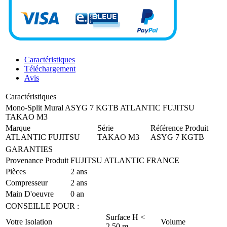
Caractéristiques
Téléchargement
Avis
Caractéristiques
Mono-Split Mural ASYG 7 KGTB ATLANTIC FUJITSU
TAKAO M3
Marque
Série
Référence Produit
ATLANTIC FUJITSU
TAKAO M3
ASYG 7 KGTB
GARANTIES
Provenance Produit
FUJITSU ATLANTIC FRANCE
Pièces
2 ans
Compresseur
2 ans
Main D'oeuvre
0 an
CONSEILLE POUR :
Surface H <
Votre Isolation
Volume
2,50 m