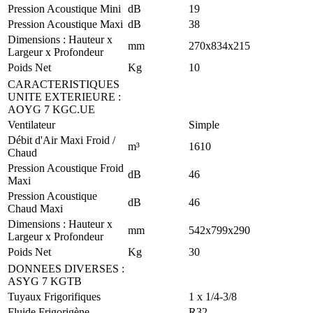
Pression Acoustique Mini
dB
19
Pression Acoustique Maxi
dB
38
Dimensions : Hauteur x
mm
270x834x215
Largeur x Profondeur
Poids Net
Kg
10
CARACTERISTIQUES
UNITE EXTERIEURE
:
AOYG 7 KGC.UE
Ventilateur
Simple
Débit d'Air Maxi Froid /
m³
1610
Chaud
Pression Acoustique Froid
dB
46
Maxi
Pression Acoustique
dB
46
Chaud Maxi
Dimensions : Hauteur x
mm
542x799x290
Largeur x Profondeur
Poids Net
Kg
30
DONNEES DIVERSES
:
ASYG 7 KGTB
Tuyaux Frigorifiques
1 x 1/4-3/8
Fluide Frigorigène
R32