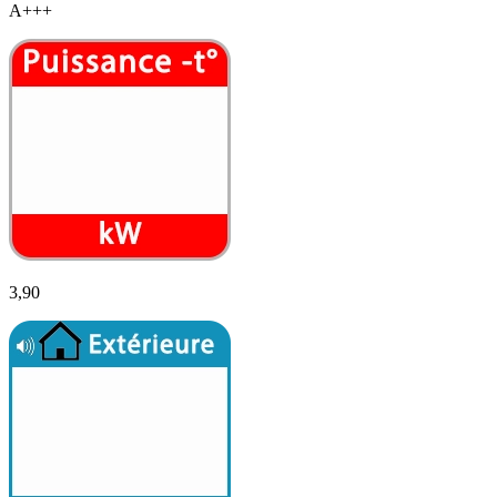
A+++
3,90