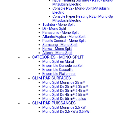
Hyper Heating Ultimate+ R290 - Mono-
Mitsubishi Electric
Console R32 - Mono-Split Mitsubishi
Electric
Console Hyper Heating R32 - Mono-Spl
Mitsubishi Electric
Toshiba - Mono Split
LG - Mono Split
Panasonic - Mono Split
Atlantic Fujitsu - Mono Split
Pacific General - Mono Split
Samsung - Mono Split
Heiwa - Mono Split
Altech - Mono Split
CATEGORIES - MONO-SPLIT
Mono Split en Mural
Ensemble Console au Sol
Ensemble Cassette
Ensemble Plafonnier
CLIM PAR SURFACES
Mono Split Moins de 25 m²
Mono Split De 25 m² à 35 m²
Mono Split De 35 m² à 45 m²
Mono Split De 45 m² à 55 m²
Mono Split De 55 m² et plus
CLIM PAR PUISSANCES
Mono Split Moins de 2,5 kW
Mono Split De 2,6 kW à 3,5 kW