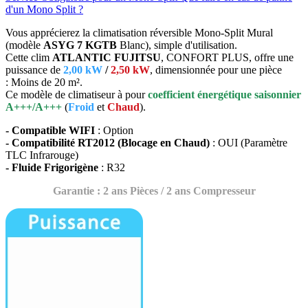
d'un Mono Split ?
Vous apprécierez la climatisation réversible Mono-Split Mural
(modèle
ASYG 7 KGTB
Blanc), simple d'utilisation.
Cette clim
ATLANTIC FUJITSU
, CONFORT PLUS, offre une
puissance de
2,00 kW
/
2,50 kW
, dimensionnée pour une pièce
: Moins de 20 m².
Ce modèle de climatiseur à pour
coefficient énergétique saisonnier
A+++/A+++
(
Froid
et
Chaud
).
- Compatible WIFI
: Option
- Compatibilité RT2012 (Blocage en Chaud)
: OUI (Paramètre
TLC Infrarouge)
- Fluide Frigorigène
: R32
Garantie : 2 ans Pièces / 2 ans Compresseur