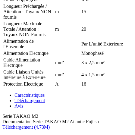
Longueur Préchargée /
Attention : Tuyaux NON
m
15
fournis
Longueur Maximale
Totale / Attention :
m
20
Tuyaux NON Fournis
Alimentation de
Par L'unité Exterieure
l'Ensemble
Alimentation Electrique
Monophasé
Cable Alimentation
mm²
3 x 2,5 mm²
Electrique
Cable Liaison Unités
mm²
4 x 1,5 mm²
Intérieure à Exterieure
Protection Electrique
A
16
Caractéristiques
Téléchargement
Avis
Serie TAKAO M2
Documentation Serie TAKAO M2 Atlantic Fujitsu
Téléchargement (4.73M)