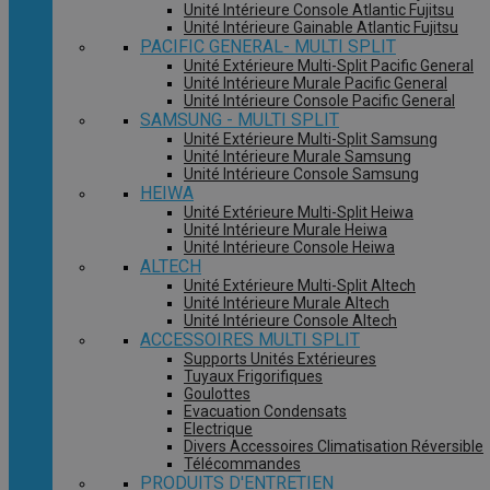
Unité Intérieure Console Atlantic Fujitsu
Unité Intérieure Gainable Atlantic Fujitsu
PACIFIC GENERAL- MULTI SPLIT
Unité Extérieure Multi-Split Pacific General
Unité Intérieure Murale Pacific General
Unité Intérieure Console Pacific General
SAMSUNG - MULTI SPLIT
Unité Extérieure Multi-Split Samsung
Unité Intérieure Murale Samsung
Unité Intérieure Console Samsung
HEIWA
Unité Extérieure Multi-Split Heiwa
Unité Intérieure Murale Heiwa
Unité Intérieure Console Heiwa
ALTECH
Unité Extérieure Multi-Split Altech
Unité Intérieure Murale Altech
Unité Intérieure Console Altech
ACCESSOIRES MULTI SPLIT
Supports Unités Extérieures
Tuyaux Frigorifiques
Goulottes
Evacuation Condensats
Electrique
Divers Accessoires Climatisation Réversible
Télécommandes
PRODUITS D'ENTRETIEN