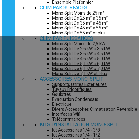
Ensemble Plafonnier
CLIM PAR SURFACES
Mono Split Moins de 25 m²
Mono Split De 25 m² à 35 m²
Mono Split De 35 m² à 45 m²
Mono Split De 45 m² à 55 m²
Mono Split De 55 m² et plus
CLIM PAR PUISSANCES
Mono Split Moins de 2,5 kW
Mono Split De 2,6 kW à 3,5 kW
Mono Split De 3,6 kW à 4,5 kW
Mono Split De 4,6 kW à 5,0 kW
Mono Split De 5,1 kW à 6,0 kW
Mono Split De 6,1 kW à 7,0 kW
Mono Split De 7,1 kW et Plus
ACCESSOIRES MONO-SPLIT
Supports Unités Extérieures
Tuyaux Frigorifiques
Goulottes
Evacuation Condensats
Electrique
Divers Accessoires Climatisation Réversible
Interfaces Wifi
Télécommandes
KITS D'INSTALLATION MONO-SPLIT
Kit Accessoires 1/4 - 3/8
Kit Accessoires 1/4 - 1/2