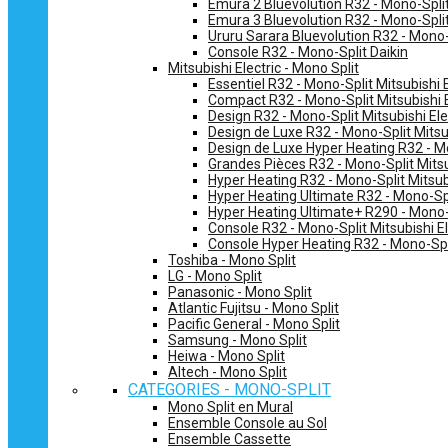
Emura 2 Bluevolution R32 - Mono-Split
Emura 3 Bluevolution R32 - Mono-Split
Ururu Sarara Bluevolution R32 - Mono-
Console R32 - Mono-Split Daikin
Mitsubishi Electric - Mono Split
Essentiel R32 - Mono-Split Mitsubishi E
Compact R32 - Mono-Split Mitsubishi E
Design R32 - Mono-Split Mitsubishi Ele
Design de Luxe R32 - Mono-Split Mitsub
Design de Luxe Hyper Heating R32 - Mo
Grandes Pièces R32 - Mono-Split Mitsub
Hyper Heating R32 - Mono-Split Mitsubi
Hyper Heating Ultimate R32 - Mono-Spli
Hyper Heating Ultimate+ R290 - Mono-S
Console R32 - Mono-Split Mitsubishi El
Console Hyper Heating R32 - Mono-Spli
Toshiba - Mono Split
LG - Mono Split
Panasonic - Mono Split
Atlantic Fujitsu - Mono Split
Pacific General - Mono Split
Samsung - Mono Split
Heiwa - Mono Split
Altech - Mono Split
CATEGORIES - MONO-SPLIT
Mono Split en Mural
Ensemble Console au Sol
Ensemble Cassette