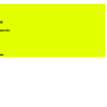
di
 ouvrés
ise