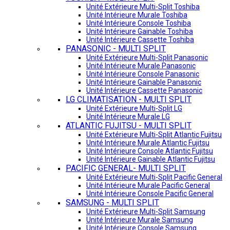
Unité Extérieure Multi-Split Toshiba
Unité Intérieure Murale Toshiba
Unité Intérieure Console Toshiba
Unité Intérieure Gainable Toshiba
Unité Intérieure Cassette Toshiba
PANASONIC - MULTI SPLIT
Unité Extérieure Multi-Split Panasonic
Unité Intérieure Murale Panasonic
Unité Intérieure Console Panasonic
Unité Intérieure Gainable Panasonic
Unité Intérieure Cassette Panasonic
LG CLIMATISATION - MULTI SPLIT
Unité Extérieure Multi-Split LG
Unité Intérieure Murale LG
ATLANTIC FUJITSU - MULTI SPLIT
Unité Extérieure Multi-Split Atlantic Fujitsu
Unité Intérieure Murale Atlantic Fujitsu
Unité Intérieure Console Atlantic Fujitsu
Unité Intérieure Gainable Atlantic Fujitsu
PACIFIC GENERAL- MULTI SPLIT
Unité Extérieure Multi-Split Pacific General
Unité Intérieure Murale Pacific General
Unité Intérieure Console Pacific General
SAMSUNG - MULTI SPLIT
Unité Extérieure Multi-Split Samsung
Unité Intérieure Murale Samsung
Unité Intérieure Console Samsung