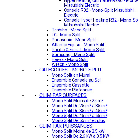
Hyper Heating Ultimate+ R290 - Mono-
Mitsubishi Electric
Console R32 - Mono-Split Mitsubishi
Electric
Console Hyper Heating R32 - Mono-Spl
Mitsubishi Electric
Toshiba - Mono Split
LG - Mono Split
Panasonic - Mono Split
Atlantic Fujitsu - Mono Split
Pacific General - Mono Split
Samsung - Mono Split
Heiwa - Mono Split
Altech - Mono Split
CATEGORIES - MONO-SPLIT
Mono Split en Mural
Ensemble Console au Sol
Ensemble Cassette
Ensemble Plafonnier
CLIM PAR SURFACES
Mono Split Moins de 25 m²
Mono Split De 25 m² à 35 m²
Mono Split De 35 m² à 45 m²
Mono Split De 45 m² à 55 m²
Mono Split De 55 m² et plus
CLIM PAR PUISSANCES
Mono Split Moins de 2,5 kW
Mono Split De 2,6 kW à 3,5 kW