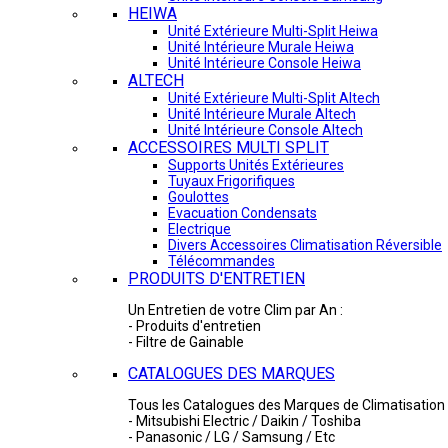
HEIWA
Unité Extérieure Multi-Split Heiwa
Unité Intérieure Murale Heiwa
Unité Intérieure Console Heiwa
ALTECH
Unité Extérieure Multi-Split Altech
Unité Intérieure Murale Altech
Unité Intérieure Console Altech
ACCESSOIRES MULTI SPLIT
Supports Unités Extérieures
Tuyaux Frigorifiques
Goulottes
Evacuation Condensats
Electrique
Divers Accessoires Climatisation Réversible
Télécommandes
PRODUITS D'ENTRETIEN
Un Entretien de votre Clim par An :
- Produits d'entretien
- Filtre de Gainable
CATALOGUES DES MARQUES
Tous les Catalogues des Marques de Climatisation 
- Mitsubishi Electric / Daikin / Toshiba
- Panasonic / LG / Samsung / Etc