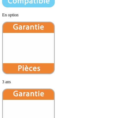
En option
3 ans