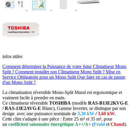
infos utiles
Comment déterminer la Puissance de votre futur Climatiseur Mono
Split ?
Comment installer son Climatiseur Mono Split ?
Mise en
Service Obligatoire pour un Mono Split
Que faire en cas de panne
d'un Mono Split ?
La climatisation réversible Mono-Split Mural est ergonomique et
vraiment facile à prendre en main.
Ce climatiseur réversible
TOSHIBA
(modèle
RAS-B13E2KVG-E
/ RAS-13E2AVG-E
Blanc), Gamme Inverter, se distingue par son
design avec une puissance nominale de
3,30 kW
/
3,60 kW
.
Cette clim s'adapte à une pièce : Entre 25 m² et 35 m², pour
un
coefficient saisonnier énergétique A++/A+
(
Froid
et
Chaud
).