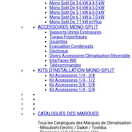
Mono Split De 3,6 kW à 4,5 kW
Mono Split De 4,6 kW à 5,0 kW
Mono Split De 5,1 kW à 6,0 kW
Mono Split De 6,1 kW à 7,0 kW
Mono Split De 7,1 kW et Plus
ACCESSOIRES MONO-SPLIT
Supports Unités Extérieures
Tuyaux Frigorifiques
Goulottes
Evacuation Condensats
Electrique
Divers Accessoires Climatisation Réversible
Interfaces Wifi
Télécommandes
KITS D'INSTALLATION MONO-SPLIT
Kit Accessoires 1/4 - 3/8
Kit Accessoires 1/4 - 1/2
Kit Accessoires 3/8 - 5/8
Kit Accessoires 1/4 - 5/8
CATALOGUES DES MARQUES
Tous les Catalogues des Marques de Climatisation 
- Mitsubishi Electric / Daikin / Toshiba